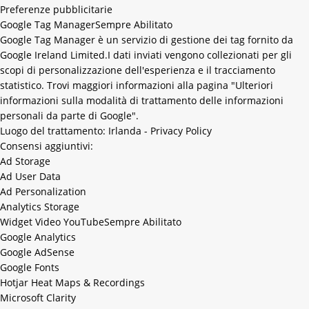
Preferenze pubblicitarie
Google Tag Manager
Sempre Abilitato
Google Tag Manager è un servizio di gestione dei tag fornito da
Google Ireland Limited.I dati inviati vengono collezionati per gli
scopi di personalizzazione dell'esperienza e il tracciamento
statistico. Trovi maggiori informazioni alla pagina
"Ulteriori
informazioni sulla modalità di trattamento delle informazioni
personali da parte di Google"
.
Luogo del trattamento: Irlanda -
Privacy Policy
Consensi aggiuntivi:
Ad Storage
A
Ad User Data
d
A
Ad Personalization
S
d
A
Analytics Storage
t
U
d
A
Widget Video YouTube
Sempre Abilitato
o
s
P
n
Google Analytics
r
e
e
a
G
Google AdSense
a
r
r
l
o
G
Google Fonts
g
D
s
y
o
o
G
Hotjar Heat Maps & Recordings
e
a
o
t
g
o
o
H
Microsoft Clarity