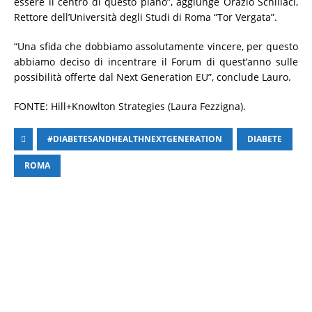
essere il centro di questo piano”, aggiunge Orazio Schillaci,
Rettore dell’Università degli Studi di Roma “Tor Vergata”.
“Una sfida che dobbiamo assolutamente vincere, per questo
abbiamo deciso di incentrare il Forum di quest’anno sulle
possibilità offerte dal Next Generation EU”, conclude Lauro.
FONTE: Hill+Knowlton Strategies (Laura Fezzigna).
#DIABETESANDHEALTHNEXTGENERATION
DIABETE
ROMA