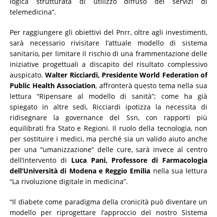
logica strutturata di utilizzo diffuso dei servizi di
telemedicina”.
Per raggiungere gli obiettivi del Pnrr, oltre agli investimenti,
sarà necessario rivisitare l’attuale modello di sistema
sanitario, per limitare il rischio di una frammentazione delle
iniziative progettuali a discapito del risultato complessivo
auspicato.
Walter Ricciardi, Presidente World Federation of
Public Health Association
, affronterà questo tema nella sua
lettura “Ripensare al modello di sanità”; come ha già
spiegato in altre sedi, Ricciardi ipotizza la necessita di
ridisegnare la governance del Ssn, con rapporti più
equilibrati fra Stato e Regioni. Il ruolo della tecnologia, non
per sostituire i medici, ma perché sia un valido aiuto anche
per una “umanizzazione” delle cure, sarà invece al centro
dell’intervento di
Luca Pani, Professore di Farmacologia
dell’Università di Modena e Reggio Emilia
nella sua lettura
“La rivoluzione digitale in medicina”.
“Il diabete come paradigma della cronicità può diventare un
modello per riprogettare l’approccio del nostro Sistema