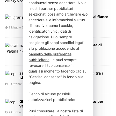
continuerai senza accettare. Noi e
25 Giugno 2025
Press Italia
i nostri partner pubblicitari
selezionati possiamo archiviare e/o
Benessere psicologico: UCBM e MUR al fianco
accedere alle informazioni sul tuo
degli studenti
dispositivo, come i cookie,
9 Maggio 2025
Press Italia
identificatori unici, dati di
navigazione. Puoi sempre
scegliere gli scopi specifici legati
Autismo e Neurodivergenze: Giornata di
alla profilazione accedendo al
Approfondimento a Napoli
pannello delle preferenze
15 Febbraio 2025
Press Italia
pubblicitarie
, e puoi sempre
revocare il tuo consenso in
qualsiasi momento facendo clic su
Salute Mentale in Italia: Dati Preoccupanti tra i
"Gestisci consenso" in fondo alla
Giovani
pagina.
9 Ottobre 2024
Press Italia
Elenco di alcune possibili
autorizzazioni pubblicitarie:
Gli animali come terapia: un aiuto prezioso per
veterani e non solo
Puoi consultare: la nostra lista di
4 Ottobre 2024
Press Italia