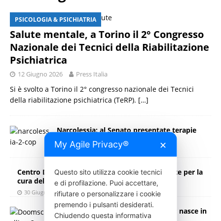
PSICOLOGIA & PSICHIATRIA
Salute mentale, a Torino il 2° Congresso
Nazionale dei Tecnici della Riabilitazione
Psichiatrica
12 Giugno 2026
Press Italia
Si è svolto a Torino il 2° congresso nazionale dei Tecnici
della riabilitazione psichiatrica (TeRP).
[…]
Narcolessia: al Senato presentate terapie
rivoluzionarie
My Agile Privacy®
✕
20 Settembre 2025
Press Italia
Centro DEMED a Villa Dante: un nuovo orizzonte per la
Questo sito utilizza cookie tecnici
cura delle demenze
e di profilazione. Puoi accettare,
30 Giugno 2025
Press Italia
rifiutare o personalizzare i cookie
premendo i pulsanti desiderati.
Unicusano misura il doomscrolling: nasce in
Chiudendo questa informativa
Italia la prima scala psicometrica