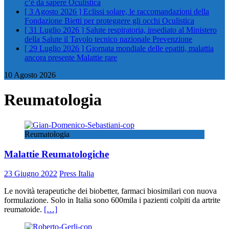
c’è da sapere
Oculistica
[ 3 Agosto 2026 ]
Eclissi solare, le raccomandazioni della
Fondazione Bietti per proteggere gli occhi
Oculistica
[ 31 Luglio 2026 ]
Salute respiratoria, insediato al Ministero
della Salute il Tavolo tecnico nazionale
Prevenzione
[ 29 Luglio 2026 ]
Giornata mondiale delle epatiti, malattia
ancora presente
Malattie rare
10 Agosto 2026
Reumatologia
Reumatologia
Malattie Reumatologiche
23 Giugno 2022
Press Italia
Le novità terapeutiche dei biobetter, farmaci biosimilari con nuova
formulazione. Solo in Italia sono 600mila i pazienti colpiti da artrite
reumatoide.
[…]