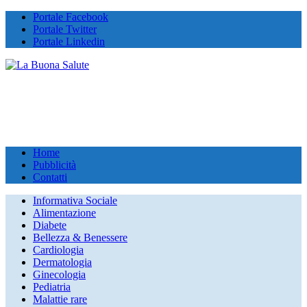
Portale Facebook
Portale Twitter
Portale Linkedin
Home
Pubblicità
Contatti
Informativa Sociale
Alimentazione
Diabete
Bellezza & Benessere
Cardiologia
Dermatologia
Ginecologia
Pediatria
Malattie rare