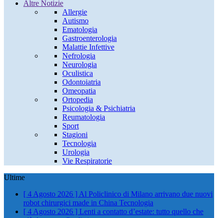
Altre Notizie
Allergie
Autismo
Ematologia
Gastroenterologia
Malattie Infettive
Nefrologia
Neurologia
Oculistica
Odontoiatria
Omeopatia
Ortopedia
Psicologia & Psichiatria
Reumatologia
Sport
Stagioni
Tecnologia
Urologia
Vie Respiratorie
Ultime
[ 4 Agosto 2026 ]
Al Policlinico di Milano arrivano due nuovi
robot chirurgici made in China
Tecnologia
[ 4 Agosto 2026 ]
Lenti a contatto d’estate: tutto quello che