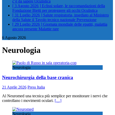
c’è da sapere
Oculistica
[ 3 Agosto 2026 ]
Eclissi solare, le raccomandazioni della
Fondazione Bietti per proteggere gli occhi
Oculistica
[ 31 Luglio 2026 ]
Salute respiratoria, insediato al Ministero
della Salute il Tavolo tecnico nazionale
Prevenzione
[ 29 Luglio 2026 ]
Giornata mondiale delle epatiti, malattia
ancora presente
Malattie rare
6 Agosto 2026
Neurologia
Neurologia
Neurochirurgia della base cranica
21 Aprile 2026
Press Italia
Al Neuromed una tecnica più semplice per monitorare i nervi che
controllano i movimenti oculari.
[…]
Neurologia