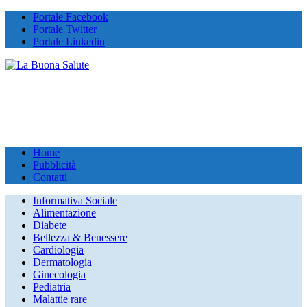
Portale Facebook
Portale Twitter
Portale Linkedin
Home
Pubblicità
Contatti
Informativa Sociale
Alimentazione
Diabete
Bellezza & Benessere
Cardiologia
Dermatologia
Ginecologia
Pediatria
Malattie rare