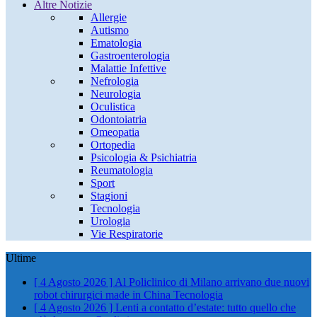
Altre Notizie
Allergie
Autismo
Ematologia
Gastroenterologia
Malattie Infettive
Nefrologia
Neurologia
Oculistica
Odontoiatria
Omeopatia
Ortopedia
Psicologia & Psichiatria
Reumatologia
Sport
Stagioni
Tecnologia
Urologia
Vie Respiratorie
Ultime
[ 4 Agosto 2026 ]
Al Policlinico di Milano arrivano due nuovi
robot chirurgici made in China
Tecnologia
[ 4 Agosto 2026 ]
Lenti a contatto d’estate: tutto quello che