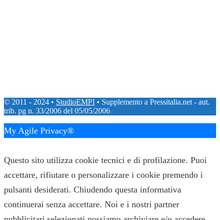
© 2011 - 2024 •
StudioEMPI
• Supplemento a Pressitalia.net - aut.
trib. pg n. 33/2006 del 05/05/2006
My Agile Privacy®
✕
Questo sito utilizza cookie tecnici e di profilazione. Puoi
accettare, rifiutare o personalizzare i cookie premendo i
pulsanti desiderati. Chiudendo questa informativa
continuerai senza accettare. Noi e i nostri partner
pubblicitari selezionati possiamo archiviare e/o accedere