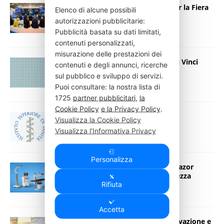
Welfair: Nuove Date Annunciate per la Fiera
Elenco di alcune possibili
della Sanità
autorizzazioni pubblicitarie:
17 Febbraio 2025
Press Italia
Pubblicità basata su dati limitati,
contenuti personalizzati,
misurazione delle prestazioni dei
Innovazione Chirurgica: Il Robot Da Vinci
contenuti e degli annunci, ricerche
Single-Port agli IFO
sul pubblico e sviluppo di servizi.
22 Ottobre 2024
Press Italia
Puoi consultare: la nostra lista di
1725
partner pubblicitari
,
la
Cookie Policy
e la Privacy Policy
.
Pillole di Salute ISS ora su Spotify!
Visualizza la Cookie Policy
8 Ottobre 2024
Press Italia
Visualizza l'Informativa Privacy
Personalizza
Robotica in Chirurgia Vertebrale: Mazor
Rivoluziona la Precisione e la Sicurezza
Rifiuta
27 Giugno 2024
Press Italia
Accetta
Audiometristi in Primo Piano: Innovazione e