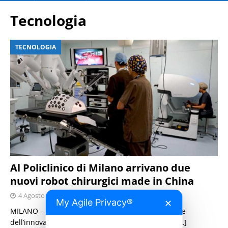
Tecnologia
TECNOLOGIA
Al Policlinico di Milano arrivano due
nuovi robot chirurgici made in China
4 Agosto 2026
Press Italia
My Agile Privacy®
✕
MILANO – Il Policlinico di Milano accelera sul fronte
dell’innovazione e rafforza il proprio ecosistema
[…]