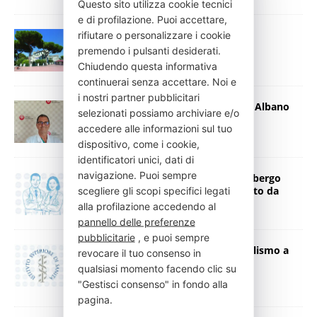
Questo sito utilizza cookie tecnici
e di profilazione. Puoi accettare,
All’INI Grottaferrata arriva “Velys”
rifiutare o personalizzare i cookie
premendo i pulsanti desiderati.
16 Luglio 2026
Press Italia
Chiudendo questa informativa
continuerai senza accettare. Noi e
i nostri partner pubblicitari
Chirurgia robotica del ginocchio ad Albano
selezionati possiamo archiviare e/o
Laziale
accedere alle informazioni sul tuo
31 Marzo 2026
Press Italia
dispositivo, come i cookie,
identificatori unici, dati di
navigazione. Puoi sempre
Telemedicina per gli anziani: Spilimbergo
all’avanguardia con il progetto ideato da
scegliere gli scopi specifici legati
MedEA
alla profilazione accedendo al
17 Febbraio 2026
Press Italia
pannello delle preferenze
pubblicitarie
, e puoi sempre
La realtà virtuale contro il cyberbullismo a
revocare il tuo consenso in
scuola
qualsiasi momento facendo clic su
7 Febbraio 2026
Press Italia
"Gestisci consenso" in fondo alla
pagina.