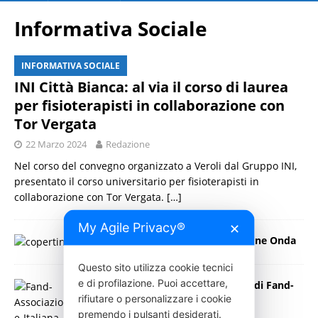
Informativa Sociale
INFORMATIVA SOCIALE
INI Città Bianca: al via il corso di laurea
per fisioterapisti in collaborazione con
Tor Vergata
22 Marzo 2024
Redazione
Nel corso del convegno organizzato a Veroli dal Gruppo INI,
presentato il corso universitario per fisioterapisti in
collaborazione con Tor Vergata.
[…]
My Agile Privacy®
✕
6° Congresso nazionale di Fondazione Onda
27 Settembre 2022
Press Italia
Questo sito utilizza cookie tecnici
e di profilazione. Puoi accettare,
Lanciato un appello dal presidente di Fand-
Associazione Italiana Diabetici
rifiutare o personalizzare i cookie
premendo i pulsanti desiderati.
18 Gennaio 2022
Press Italia