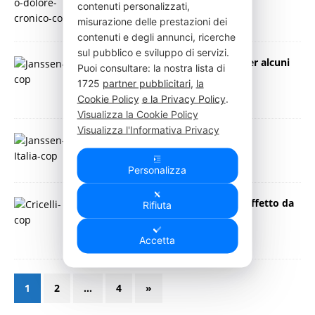
contenuti personalizzati,
21 Settembre 2021
Press Italia
misurazione delle prestazioni dei
contenuti e degli annunci, ricerche
sul pubblico e sviluppo di servizi.
Janssen Oncology: nuovi farmaci per alcuni
Puoi consultare: la nostra lista di
tumori
1725
partner pubblicitari
,
la
19 Giugno 2021
Press Italia
Cookie Policy
e la Privacy Policy
.
Visualizza la Cookie Policy
Visualizza l'Informativa Privacy
“Janssen a casa tua 2.0”
22 Aprile 2021
Press Italia
Personalizza
Gestione del paziente domiciliare affetto da
Rifiuta
Covid-19
15 Aprile 2021
Press Italia
Accetta
1
2
…
4
»