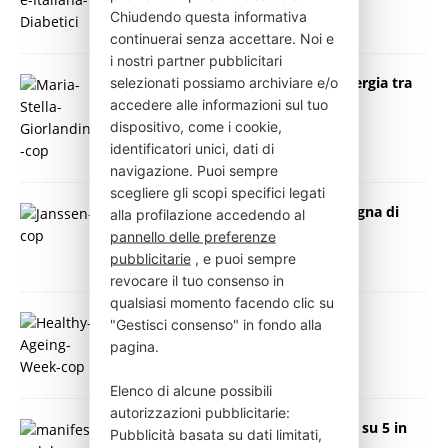
Chiudendo questa informativa
continuerai senza accettare. Noi e
i nostri partner pubblicitari
Test Covid – L’importanza della sinergia tra
selezionati possiamo archiviare e/o
pubblico e privato
accedere alle informazioni sul tuo
8 Gennaio 2022
Press Italia
dispositivo, come i cookie,
identificatori unici, dati di
navigazione. Puoi sempre
scegliere gli scopi specifici legati
Al via la terza edizione della campagna di
alla profilazione accedendo al
Janssen
pannello delle preferenze
11 Novembre 2021
Press Italia
pubblicitarie
, e puoi sempre
revocare il tuo consenso in
qualsiasi momento facendo clic su
Healthy Ageing Week 2021
"Gestisci consenso" in fondo alla
4 Novembre 2021
Press Italia
pagina.
Elenco di alcune possibili
autorizzazioni pubblicitarie:
Dolore cronico: ne soffre 1 persona su 5 in
Pubblicità basata su dati limitati,
Italia