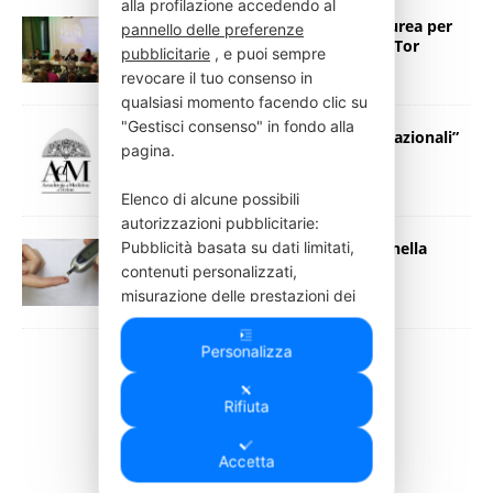
alla profilazione accedendo al
INI Città Bianca: al via il corso di laurea per
pannello delle preferenze
fisioterapisti in collaborazione con Tor
pubblicitarie
, e puoi sempre
Vergata
revocare il tuo consenso in
22 Marzo 2024
Redazione
qualsiasi momento facendo clic su
"Gestisci consenso" in fondo alla
“I big data nelle neuroscienze transazionali”
pagina.
7 Febbraio 2022
Redazione
Elenco di alcune possibili
autorizzazioni pubblicitarie:
Pubblicità basata su dati limitati,
Le potenzialità del nano-disordine nella
diagnostica del diabete mellito
contenuti personalizzati,
21 Dicembre 2020
Redazione
misurazione delle prestazioni dei
contenuti e degli annunci, ricerche
sul pubblico e sviluppo di servizi.
Personalizza
Puoi consultare: la nostra lista di
1725
partner pubblicitari
,
la
Rifiuta
Cookie Policy
e la Privacy Policy
.
Visualizza la Cookie Policy
Accetta
Visualizza l'Informativa Privacy