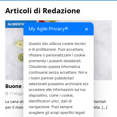
Articoli di
Redazione
ALIMENTAZIONE
My Agile Privacy®
✕
Questo sito utilizza cookie tecnici
e di profilazione. Puoi accettare,
rifiutare o personalizzare i cookie
premendo i pulsanti desiderati.
Chiudendo questa informativa
continuerai senza accettare. Noi e
i nostri partner pubblicitari
selezionati possiamo archiviare e/o
Buone abitudini a tavola
accedere alle informazioni sul tuo
17 Maggio 2025
Redazione
dispositivo, come i cookie,
identificatori unici, dati di
La sana alimentazione è uno degli elementi fondamentali
navigazione. Puoi sempre
per il mantenimento e la tutela della qualità della vita.
[…]
scegliere gli scopi specifici legati