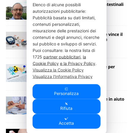
Malattie Infiammatorie Croniche Intestinali
Elenco di alcune possibili
autorizzazioni pubblicitarie:
16 Dicembre 2020
Press Italia
Pubblicità basata su dati limitati,
contenuti personalizzati,
misurazione delle prestazioni dei
Diabete: micropump senza catetere vince il
contenuti e degli annunci, ricerche
premio Innovation of the Year 2020
sul pubblico e sviluppo di servizi.
15 Dicembre 2020
Press Italia
Puoi consultare: la nostra lista di
1725
partner pubblicitari
,
la
Cookie Policy
e la Privacy Policy
.
Progressi rivoluzionari nelle terapie per
Visualizza la Cookie Policy
Malattia di Crohn e Colite Ulcerosa
Visualizza l'Informativa Privacy
5 Dicembre 2020
Press Italia
Personalizza
Covid: la soluzione di salute digitale in aiuto
alle persone con diabete
Rifiuta
4 Dicembre 2020
Press Italia
Accetta
Nasce “La verità sul peso”