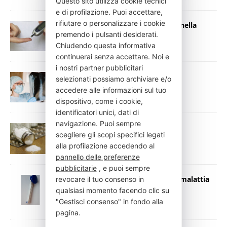
Questo sito utilizza cookie tecnici
e di profilazione. Puoi accettare,
rifiutare o personalizzare i cookie
Le potenzialità del nano-disordine nella
diagnostica del diabete mellito
premendo i pulsanti desiderati.
Chiudendo questa informativa
21 Dicembre 2020
Redazione
continuerai senza accettare. Noi e
i nostri partner pubblicitari
Al via “La vita in un respiro”
selezionati possiamo archiviare e/o
17 Dicembre 2020
Press Italia
accedere alle informazioni sul tuo
dispositivo, come i cookie,
identificatori unici, dati di
navigazione. Puoi sempre
Sale, diminuisce il consumo tra la
scegliere gli scopi specifici legati
popolazione del 12% in 10 anni
alla profilazione accedendo al
17 Dicembre 2020
Press Italia
pannello delle preferenze
pubblicitarie
, e puoi sempre
Dermatologia – acne del tronco: la malattia
revocare il tuo consenso in
nascosta due volte
qualsiasi momento facendo clic su
16 Dicembre 2020
Press Italia
"Gestisci consenso" in fondo alla
pagina.