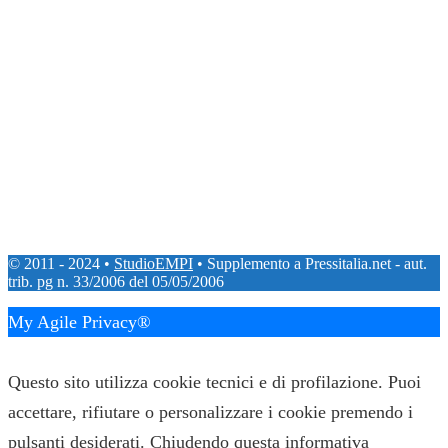
© 2011 - 2024 •
StudioEMPI
• Supplemento a Pressitalia.net - aut.
trib. pg n. 33/2006 del 05/05/2006
My Agile Privacy®
✕
Questo sito utilizza cookie tecnici e di profilazione. Puoi
accettare, rifiutare o personalizzare i cookie premendo i
pulsanti desiderati. Chiudendo questa informativa