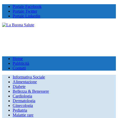
Portale Facebook
Portale Twitter
Portale Linkedin
Home
Pubblicità
Contatti
Informativa Sociale
Alimentazione
Diabete
Bellezza & Benessere
Cardiologia
Dermatologia
Ginecologia
Pediatria
Malattie rare