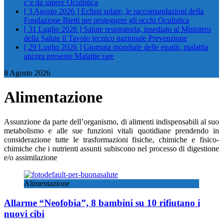
c’è da sapere
Oculistica
[ 3 Agosto 2026 ]
Eclissi solare, le raccomandazioni della
Fondazione Bietti per proteggere gli occhi
Oculistica
[ 31 Luglio 2026 ]
Salute respiratoria, insediato al Ministero
della Salute il Tavolo tecnico nazionale
Prevenzione
[ 29 Luglio 2026 ]
Giornata mondiale delle epatiti, malattia
ancora presente
Malattie rare
8 Agosto 2026
Alimentazione
Assunzione da parte dell’organismo, di alimenti indispensabili al suo
metabolismo e alle sue funzioni vitali quotidiane prendendo in
considerazione tutte le trasformazioni fisiche, chimiche e fisico-
chimiche che i nutrienti assunti subiscono nel processo di digestione
e/o assimilazione
Alimentazione
Allarme “Neofobia”, 8 bambini su 10 rifiutano i
nuovi cibi