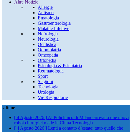
Altre Notizie
Allergie
Autismo
Ematologia
Gastroenterologia
Malattie Infettive
Nefrologia
Neurologia
Oculistica
Odontoiatria
Omeopatia
Ortopedia
Psicologia & Psichiatria
Reumatologia
Sport
Stagioni
Tecnologia
Urologia
Vie Respiratorie
Ultime
[ 4 Agosto 2026 ]
Al Policlinico di Milano arrivano due nuovi
robot chirurgici made in China
Tecnologia
[ 4 Agosto 2026 ]
Lenti a contatto d’estate: tutto quello che