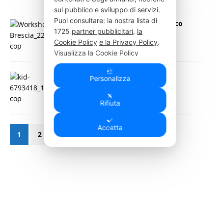
sul pubblico e sviluppo di servizi.
Puoi consultare: la nostra lista di
Brescia cuore del dibattito scientifico
1725
partner pubblicitari
,
la
21 Settembre 2022
Press Italia
Cookie Policy
e la Privacy Policy
.
Visualizza la Cookie Policy
Visualizza l'Informativa Privacy
Online “Universo Crescita”
Personalizza
20 Settembre 2022
Press Italia
Rifiuta
Accetta
1
2
»