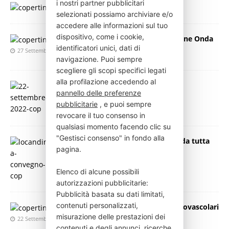
i nostri partner pubblicitari
Colesterolo killer silenzioso
selezionati possiamo archiviare e/o
28 Settembre 2022
Press Italia
accedere alle informazioni sul tuo
dispositivo, come i cookie,
6° Congresso nazionale di Fondazione Onda
identificatori unici, dati di
27 Settembre 2022
Press Italia
navigazione. Puoi sempre
scegliere gli scopi specifici legati
alla profilazione accedendo al
Covid e influenza, fondamentali le
pannello delle preferenze
vaccinazioni dei più fragili
pubblicitarie
, e puoi sempre
26 Settembre 2022
Press Italia
revocare il tuo consenso in
qualsiasi momento facendo clic su
"Gestisci consenso" in fondo alla
Prevenzione e diagnosi: cardiologi da tutta
pagina.
Italia a confronto
23 Settembre 2022
Press Italia
Elenco di alcune possibili
autorizzazioni pubblicitarie:
Pubblicità basata su dati limitati,
contenuti personalizzati,
(H)-Open Week sulle Malattie Cardiovascolari
misurazione delle prestazioni dei
22 Settembre 2022
Press Italia
contenuti e degli annunci, ricerche