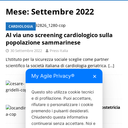
Mese:
Settembre 2022
CARDIOLOGIA
Al via uno screening cardiologico sulla
popolazione sammarinese
30 Settembre 2022
Press Italia
L’Istituto per la sicurezza sociale sceglie come partner
scientifico la società italiana di cardiologia geriatrica.
[…]
My Agile Privacy®
✕
Oncologia
30 Settembre 2022
Press Italia
Questo sito utilizza cookie tecnici
e di profilazione. Puoi accettare,
rifiutare o personalizzare i cookie
Al Sant’Eugenio di Roma open day ostetricia
premendo i pulsanti desiderati.
per future mamme
Chiudendo questa informativa
28 Settembre 2022
Press Italia
continuerai senza accettare. Noi e