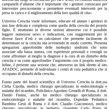
campanelli d’allarme che è importante che i genitori conoscano per
intervenire precocemente e permettere eventuali interventi per la
presa in carico e il miglioramento della loro qualità di vita».
Universo Crescita vuole informare, educare ed aiutare i genitori in
una fase delicata e complessa come quella della crescita del proprio
figlio. È strutturato in diverse sezioni attraverso cui è possibile
leggere numerose news e indicazioni, con suggerimenti per le
diverse fasce d’età e un calcolatore che permette facilmente di
determinare se la crescita stia avvenendo in modo corretto. Presenta
spiegazioni approfondite delle molteplici sindromi che sono
associate alla bassa statura, con esperienze personali e consigli su
come affrontare al meglio la diagnosi e la cura di un disturbo della
crescita e su come approfondire l’argomento con il proprio medico.
Infine, è presente una sezione che, attraverso un link diretto al sito
AFADOC, permette di individuare i centri di cura pediatrica che si
occupano di disturbi della crescita.
Fanno parte del board scientifico di Universo Crescita la dott.ssa
Clelia Cipolla, medico chirurgo specializzato in endocrinologia e
malattie del ricambio, Policlinico Agostino Gemelli di Roma, il dott.
Danilo Fintini, anche lui medico chirurgo specializzato in
endocrinologia e malattie del ricambio, Ospedale Pediatrico
Bambino Gesù di Roma e il dott. Claudio Giacomozzi, medico
chirurgo specializzato in pediatria, Ospedale Carlo Poma di