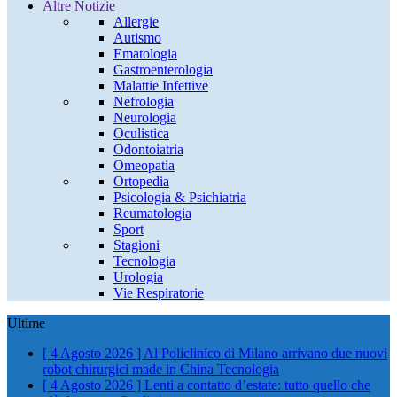
Altre Notizie
Allergie
Autismo
Ematologia
Gastroenterologia
Malattie Infettive
Nefrologia
Neurologia
Oculistica
Odontoiatria
Omeopatia
Ortopedia
Psicologia & Psichiatria
Reumatologia
Sport
Stagioni
Tecnologia
Urologia
Vie Respiratorie
Ultime
[ 4 Agosto 2026 ]
Al Policlinico di Milano arrivano due nuovi
robot chirurgici made in China
Tecnologia
[ 4 Agosto 2026 ]
Lenti a contatto d’estate: tutto quello che