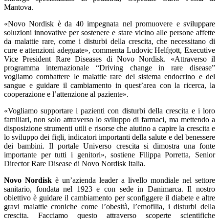
Mantova.
«Novo Nordisk è da 40 impegnata nel promuovere e sviluppare
soluzioni innovative per sostenere e stare vicino alle persone affette
da malattie rare, come i disturbi della crescita, che necessitano di
cure e attenzioni adeguate», commenta Ludovic Helfgott, Executive
Vice President Rare Diseases di Novo Nordisk. «Attraverso il
programma internazionale “Driving change in rare disease”
vogliamo combattere le malattie rare del sistema endocrino e del
sangue e guidare il cambiamento in quest’area con la ricerca, la
cooperazione e l’attenzione al paziente».
«Vogliamo supportare i pazienti con disturbi della crescita e i loro
familiari, non solo attraverso lo sviluppo di farmaci, ma mettendo a
disposizione strumenti utili e risorse che aiutino a capire la crescita e
lo sviluppo dei figli, indicatori importanti della salute e del benessere
dei bambini. Il portale Universo crescita si dimostra una fonte
importante per tutti i genitori», sostiene Filippa Porretta, Senior
Director Rare Disease di Novo Nordisk Italia.
Novo Nordisk
è un’azienda leader a livello mondiale nel settore
sanitario, fondata nel 1923 e con sede in Danimarca. Il nostro
obiettivo è guidare il cambiamento per sconfiggere il diabete e altre
gravi malattie croniche come l’obesità, l’emofilia, i disturbi della
crescita. Facciamo questo attraverso scoperte scientifiche