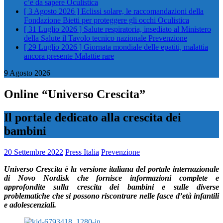
c’è da sapere
Oculistica
[ 3 Agosto 2026 ]
Eclissi solare, le raccomandazioni della
Fondazione Bietti per proteggere gli occhi
Oculistica
[ 31 Luglio 2026 ]
Salute respiratoria, insediato al Ministero
della Salute il Tavolo tecnico nazionale
Prevenzione
[ 29 Luglio 2026 ]
Giornata mondiale delle epatiti, malattia
ancora presente
Malattie rare
9 Agosto 2026
Online “Universo Crescita”
Il portale dedicato alla crescita dei
bambini
20 Settembre 2022
Press Italia
Prevenzione
Universo Crescita è la versione italiana del portale internazionale
di Novo Nordisk che fornisce informazioni complete e
approfondite sulla crescita dei bambini e sulle diverse
problematiche che si possono riscontrare nelle fasce d’età infantili
e adolescenziali.