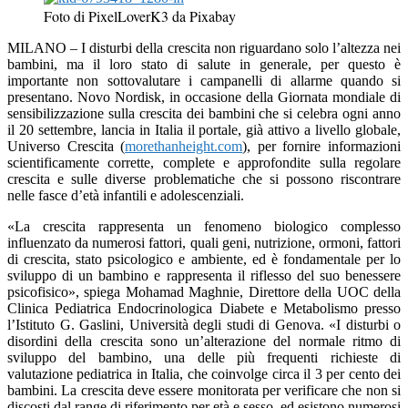
Foto di PixelLoverK3 da Pixabay
MILANO – I disturbi della crescita non riguardano solo l’altezza nei
bambini, ma il loro stato di salute in generale, per questo è
importante non sottovalutare i campanelli di allarme quando si
presentano. Novo Nordisk, in occasione della Giornata mondiale di
sensibilizzazione sulla crescita dei bambini che si celebra ogni anno
il 20 settembre, lancia in Italia il portale, già attivo a livello globale,
Universo Crescita (
morethanheight.com
), per fornire informazioni
scientificamente corrette, complete e approfondite sulla regolare
crescita e sulle diverse problematiche che si possono riscontrare
nelle fasce d’età infantili e adolescenziali.
«La crescita rappresenta un fenomeno biologico complesso
influenzato da numerosi fattori, quali geni, nutrizione, ormoni, fattori
di crescita, stato psicologico e ambiente, ed è fondamentale per lo
sviluppo di un bambino e rappresenta il riflesso del suo benessere
psicofisico», spiega Mohamad Maghnie, Direttore della UOC della
Clinica Pediatrica Endocrinologica Diabete e Metabolismo presso
l’Istituto G. Gaslini, Università degli studi di Genova. «I disturbi o
disordini della crescita sono un’alterazione del normale ritmo di
sviluppo del bambino, una delle più frequenti richieste di
valutazione pediatrica in Italia, che coinvolge circa il 3 per cento dei
bambini. La crescita deve essere monitorata per verificare che non si
discosti dal range di riferimento per età e sesso, ed esistono numerosi