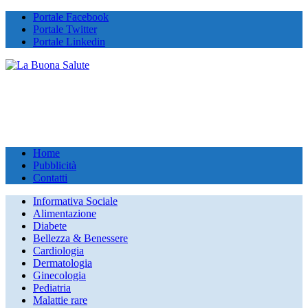
Portale Facebook
Portale Twitter
Portale Linkedin
Home
Pubblicità
Contatti
Informativa Sociale
Alimentazione
Diabete
Bellezza & Benessere
Cardiologia
Dermatologia
Ginecologia
Pediatria
Malattie rare