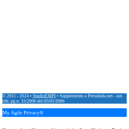
© 2011 - 2024 •
StudioEMPI
• Supplemento a Pressitalia.net - aut.
trib. pg n. 33/2006 del 05/05/2006
My Agile Privacy®
✕