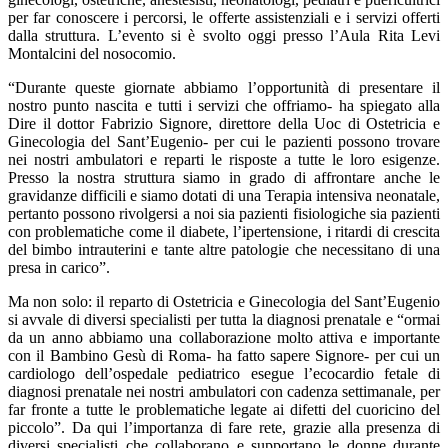
per far conoscere i percorsi, le offerte assistenziali e i servizi offerti
dalla struttura. L’evento si è svolto oggi presso l’Aula Rita Levi
Montalcini del nosocomio.
“Durante queste giornate abbiamo l’opportunità di presentare il
nostro punto nascita e tutti i servizi che offriamo- ha spiegato alla
Dire il dottor Fabrizio Signore, direttore della Uoc di Ostetricia e
Ginecologia del Sant’Eugenio- per cui le pazienti possono trovare
nei nostri ambulatori e reparti le risposte a tutte le loro esigenze.
Presso la nostra struttura siamo in grado di affrontare anche le
gravidanze difficili e siamo dotati di una Terapia intensiva neonatale,
pertanto possono rivolgersi a noi sia pazienti fisiologiche sia pazienti
con problematiche come il diabete, l’ipertensione, i ritardi di crescita
del bimbo intrauterini e tante altre patologie che necessitano di una
presa in carico”.
Ma non solo: il reparto di Ostetricia e Ginecologia del Sant’Eugenio
si avvale di diversi specialisti per tutta la diagnosi prenatale e “ormai
da un anno abbiamo una collaborazione molto attiva e importante
con il Bambino Gesù di Roma- ha fatto sapere Signore- per cui un
cardiologo dell’ospedale pediatrico esegue l’ecocardio fetale di
diagnosi prenatale nei nostri ambulatori con cadenza settimanale, per
far fronte a tutte le problematiche legate ai difetti del cuoricino del
piccolo”. Da qui l’importanza di fare rete, grazie alla presenza di
diversi specialisti che collaborano e supportano le donne durante