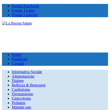
Portale Facebook
Portale Twitter
Portale Linkedin
Home
Pubblicità
Contatti
Informativa Sociale
Alimentazione
Diabete
Bellezza & Benessere
Cardiologia
Dermatologia
Ginecologia
Pediatria
Malattie rare