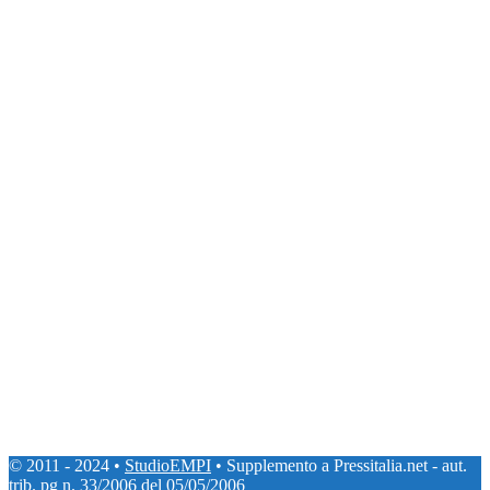
© 2011 - 2024 •
StudioEMPI
• Supplemento a Pressitalia.net - aut.
trib. pg n. 33/2006 del 05/05/2006