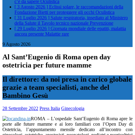
c’è da sapere
Oculistica
[ 3 Agosto 2026 ]
Eclissi solare, le raccomandazioni della
Fondazione Bietti per proteggere gli occhi
Oculistica
[ 31 Luglio 2026 ]
Salute respiratoria, insediato al Ministero
della Salute il Tavolo tecnico nazionale
Prevenzione
[ 29 Luglio 2026 ]
Giornata mondiale delle epatiti, malattia
ancora presente
Malattie rare
9 Agosto 2026
Al Sant’Eugenio di Roma open day
ostetricia per future mamme
Il direttore: da noi presa in carico globale
grazie a team specialisti, anche del
Bambino Gesù
28 Settembre 2022
Press Italia
Ginecologia
ROMA – L’ospedale Sant’Eugenio di Roma apre le
porte alle future mamme e ai loro familiari con l’Open Day di
Ostetricia, l’appuntamento mensile dedicato all’incontro con
ginecologi, ostetriche, anestesisti, neonatologi, pediatri e puericultrici