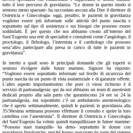
tutto il loro percorso di gravidanza. “Le donne in questo modo si
sentono meno spaesate- ha raccontato ancora alla Dire il direttore di
Ostetricia e Ginecologia- oggi, peraltro, le pazienti in gravidanza
vogliono essere più informate sulle attività del punto nascita e
soprattutto sul tipo di assistenza e sui bisogni che possono essere
soddisfatti. È per questo che noi abbiamo creato all’interno del
Sant’Eugenio una rete di specialisti e consulenti come l’angiologo, il
proctologo, il flebologo, l’internista e il cardiologo che possono
senz’altro partecipare alla presa in carico di tutte le pazienti in
gravidanza”.
In merito a quali sono le principali domande che gli esperti si
sentono rivolgere dalle future mamme, Signore ha risposto:
“Vogliono essere soprattutto informate sul livello di sicurezza del
punto nascita da un punto di vista assistenziale e di garanzie offerte.
L’altro aspetto importantissimo che pure ci viene richiesto è il
servizio di partoanalgesia: qui da noi abbiamo un team di anestesisti
dedicati proprio alla sala parto che garantiscono 24 ore su 24 la
partoanalgesia, ma soprattutto c’è un ambulatorio anestesiologico
che è aperto settimanalmente, quindi le pazienti in gravidanza alla
35/36esima settimana possono effettuare il consulto e aprire la loro
cartellina con l’anestesista”. Il direttore di Ostetricia e Ginecologia
del Sant’Eugenio ha voluto quindi tranquillizzare le future mamme:
“Possono stare tranquille- ha detto- soprattutto le donne con
gravidanze fisiologiche, perché hanno assicurato da parte del sistema