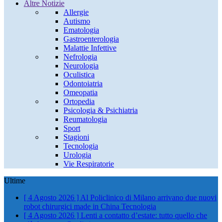
Altre Notizie
Allergie
Autismo
Ematologia
Gastroenterologia
Malattie Infettive
Nefrologia
Neurologia
Oculistica
Odontoiatria
Omeopatia
Ortopedia
Psicologia & Psichiatria
Reumatologia
Sport
Stagioni
Tecnologia
Urologia
Vie Respiratorie
Ultime
[ 4 Agosto 2026 ]
Al Policlinico di Milano arrivano due nuovi
robot chirurgici made in China
Tecnologia
[ 4 Agosto 2026 ]
Lenti a contatto d’estate: tutto quello che