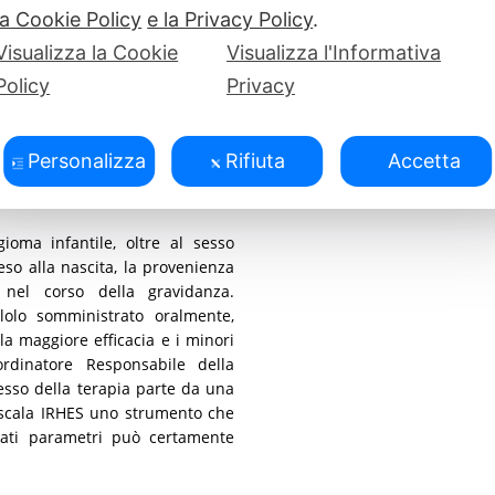
la Cookie Policy
e la Privacy Policy
.
ienti, gli specialisti e tutti gli
igital può sicuramente aiutare
Visualizza la Cookie
Visualizza l'Informativa
a velocità di intervento – hanno
Policy
Privacy
& Social Media Manager OMaR-
ting Manager FattoreMamma – Per
ati per cercare notizie, i social
Personalizza
Rifiuta
Accetta
uotidianamente soprattutto via
ioma infantile, oltre al sesso
eso alla nascita, la provenienza
 nel corso della gravidanza.
lolo somministrato oralmente,
la maggiore efficacia e i minori
oordinatore Responsabile della
esso della terapia parte da una
a scala IRHES uno strumento che
nati parametri può certamente