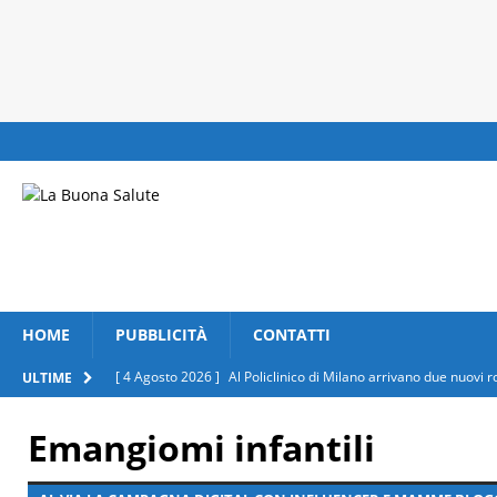
HOME
PUBBLICITÀ
CONTATTI
[ 4 Agosto 2026 ]
Al Policlinico di Milano arrivano due nuovi 
ULTIME
[ 4 Agosto 2026 ]
Lenti a contatto d’estate: tutto quello che c
Emangiomi infantili
[ 3 Agosto 2026 ]
Eclissi solare, le raccomandazioni della Fon
[ 31 Luglio 2026 ]
Salute respiratoria, insediato al Ministero 