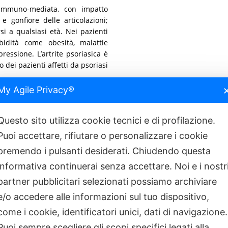
a immuno-mediata, con impatto
 e gonfiore delle articolazioni;
i a qualsiasi età. Nei pazienti
bidità come obesità, malattie
pressione. L’artrite psoriasica è
o dei pazienti affetti da psoriasi
My Agile Privacy®
rsi disturbi delle articolazioni,
cativo su funzionalità fisica e
azione della malattia e la sua
Questo sito utilizza cookie tecnici e di profilazione.
efficaci, sicuri e durevoli nel
Puoi accettare, rifiutare o personalizzare i cookie
zienti, non raggiunge i target
premendo i pulsanti desiderati. Chiudendo questa
 non riesce a mantenerli a lungo
dinario di Reumatologia presso
informativa continuerai senza accettare. Noi e i nostr
di Reumatologia.
partner pubblicitari selezionati possiamo archiviare
e/o accedere alle informazioni sul tuo dispositivo,
 dell’efficacia di guselkumab nel
nziano come il farmaco 100mg alla
come i cookie, identificatori unici, dati di navigazione.
ggiungere, a 6 mesi nel 64 per
Puoi sempre scegliere gli scopi specifici legati alla