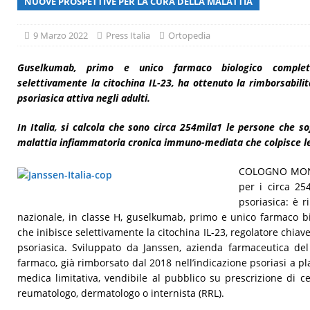
NUOVE PROSPETTIVE PER LA CURA DELLA MALATTIA
[ 29 Luglio 2026 ]
Giornata mondiale delle epatiti, malattia a
9 Marzo 2022
Press Italia
Ortopedia
Guselkumab, primo e unico farmaco biologico comple
selettivamente la citochina IL-23, ha ottenuto la rimborsabilit
psoriasica attiva negli adulti.
In Italia, si calcola che sono circa 254mila1 le persone che so
malattia infiammatoria cronica immuno-mediata che colpisce le 
COLOGNO MONZE
per i circa 254
psoriasica: è r
nazionale, in classe H, guselkumab, primo e unico farmaco
che inibisce selettivamente la citochina IL-23, regolatore chiav
psoriasica. Sviluppato da Janssen, azienda farmaceutica de
farmaco, già rimborsato dal 2018 nell’indicazione psoriasi a pl
medica limitativa, vendibile al pubblico su prescrizione di cen
reumatologo, dermatologo o internista (RRL).