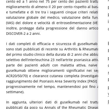
cento ed a 1 anno nel 75 per cento dei pazienti trattati, la 
miglioramento di almeno il 20 per cento rispetto al basale del
e tumefatte e di tre tra i seguenti cinque criteri relativi a v
valutazione globale del medico, valutazione della funzionalit
(VAS) del dolore e velocità di eritrosedimentazione (VES) o p
inoltre, protegge dalla progressione del danno articolare, s
DISCOVER-2 a 2 anni.
I dati completi di efficacia e sicurezza di guselkumab prov
sono stati pubblicati di recente su Arthritis & Rheumatology5. S
del primo studio clinico della durata di 2 anni che abbia valut
selettivo dell’interleuchina 23 nell’artrite psoriasica attiva. I
parte dei pazienti adulti con malattia attiva, naïve ai far
guselkumab ottiene miglioramenti significativi nei segni e n
ACR20/50/70) e clearance cutanea completa (Investigator’s Gl
raggiungimento del Psoriasis Area Severity Index [PASI] 100) 
progressivamente nel tempo, mantenendosi poi fino ai 2 an
settimane).
In aggiunta, ulteriori dati di guselkumab nel trattamento d
pubblicati da poco su Annals of the Rheumatic Diseases (s