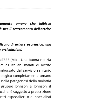
ncora presente
MALATTIE RARE
tamente umano che inibisce
à per il trattamento dell’artrite
ffrono di artrite psoriasica, una
articolazioni.
SE (MI) – Una buona notizia
mila1 italiani malati di artrite
imborsato dal servizio sanitario
 biologico completamente umano
e nella patogenesi della malattia
l gruppo Johnson & Johnson, il
acche, è soggetto a prescrizione
tri ospedalieri o di specialisti