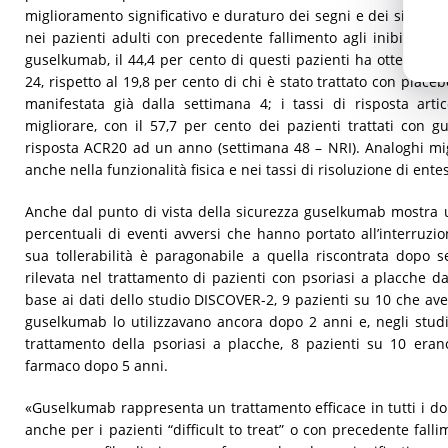
miglioramento significativo e duraturo dei segni e dei sintomi
nei pazienti adulti con precedente fallimento agli inibitori d
guselkumab, il 44,4 per cento di questi pazienti ha ottenuto 
24, rispetto al 19,8 per cento di chi è stato trattato con placeb
manifestata già dalla settimana 4; i tassi di risposta art
migliorare, con il 57,7 per cento dei pazienti trattati con
risposta ACR20 ad un anno (settimana 48 – NRI). Analoghi mig
anche nella funzionalità fisica e nei tassi di risoluzione di entesi
Anche dal punto di vista della sicurezza guselkumab mostra u
percentuali di eventi avversi che hanno portato all’interruzi
sua tollerabilità è paragonabile a quella riscontrata dopo 
rilevata nel trattamento di pazienti con psoriasi a placche 
base ai dati dello studio DISCOVER-2, 9 pazienti su 10 che ave
guselkumab lo utilizzavano ancora dopo 2 anni e, negli stu
trattamento della psoriasi a placche, 8 pazienti su 10 eran
farmaco dopo 5 anni.
«Guselkumab rappresenta un trattamento efficace in tutti i domi
anche per i pazienti “difficult to treat” o con precedente fallim