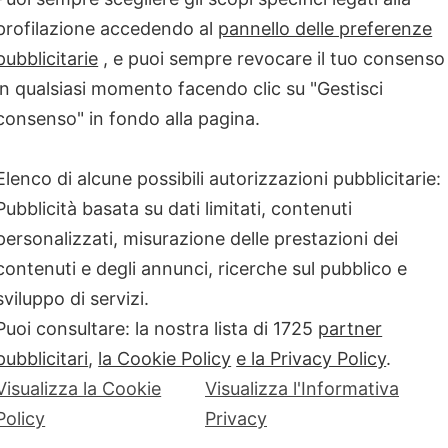
risposta ACR203,4, che indica il
 numero di articolazioni dolenti
profilazione accedendo al
pannello delle preferenze
alutazione globale del paziente,
pubblicitarie
, e puoi sempre revocare il tuo consenso
à fisica, scala analogico visiva
in qualsiasi momento facendo clic su "Gestisci
roteina C-reattiva. Guselkumab,
econdo i risultati dello studio
consenso" in fondo alla pagina.
Elenco di alcune possibili autorizzazioni pubblicitarie:
enienti dallo studio DISCOVER-2
i tratta dei risultati conclusivi
Pubblicità basata su dati limitati, contenuti
ato una terapia con un inibitore
personalizzati, misurazione delle prestazioni dei
 risultati mostrano che la maggior
maci biologici, e trattati con
contenuti e degli annunci, ricerche sul pubblico e
ei sintomi articolari (risposta
sviluppo di servizi.
obal Assessment [IGA] pari a 0,
Puoi consultare: la nostra lista di
1725
partner
e che tali percentuali aumentano
ni di durata dello studio (100
pubblicitari
,
la Cookie Policy
e la Privacy Policy
.
Visualizza la Cookie
Visualizza l'Informativa
Policy
Privacy
ell’artrite psoriasica attiva,
tudio COSMOS)6, dimostrano un