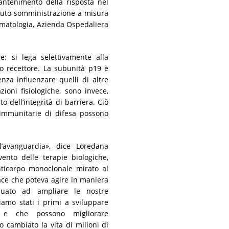
mantenimento della risposta nel
 auto-somministrazione a misura
eumatologia, Azienda Ospedaliera
: si lega selettivamente alla
uo recettore. La subunità p19 è
enza influenzare quelli di altre
ioni fisiologiche, sono invece,
 dell’integrità di barriera. Ciò
e immunitarie di difesa possono
’avanguardia», dice Loredana
vento delle terapie biologiche,
nticorpo monoclonale mirato al
ace che poteva agire in maniera
inuato ad ampliare le nostre
iamo stati i primi a sviluppare
i e che possono migliorare
o cambiato la vita di milioni di