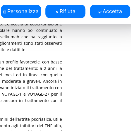
 della malattia psoriasica anche
el TNF alfa. Quando trattati con
Personalizza
Rifiuta
Accetta
la risposta ACR20 alla settimana
o. L’efficacia di guselkumab si è
icolare hanno poi continuato a
 guselkumab che ha raggiunto la
lioramenti sono stati osservati
te e dattilite.
n profilo favorevole, con basse
one del trattamento: a 2 anni la
sei mesi ed in linea con quella
da moderata a grave4. Ancora in
vano iniziato il trattamento con
di VOYAGE-1 e VOYAGE-27 per il
o ancora in trattamento con il
ni dell’artrite psoriasica, utile
ento agli inibitori del TNF alfa,