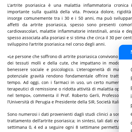
L’artrite psoriasica è una malattia infiammatoria cronic
importante sulla qualità della vita. Provoca dolore, rigidità
insorge comunemente tra i 30 e i 50 anni, ma può sviluppars
affetti da artrite psoriasica, spesso sono presenti comor
cardiovascolari, malattie infiammatorie intestinali, ansia e de
spesso associata alla psoriasi e si stima che circa il 30 per cent
sviluppino l’artrite psoriasica nel corso degli anni.
«Le persone che soffrono di artrite psoriasica convivono con dive
dei tessuti molli e della cute, che impattano in modo signifi
benessere sociale e psicologico. L’eterogeneità di manifest
potenziale gravità rendono fondamentale offrire trattamenti 
tempo. Ad oggi, con i farmaci in uso, un certo numero di pa
terapeutici di remissione o ridotta attività di malattia oppure
nel tempo», commenta il Prof. Roberto Gerli, Professore Or
l’Università di Perugia e Presidente della SIR, Società Italiana 
Sono numerosi i dati provenienti dagli studi clinici a sostegno
trattamento dell’artrite psoriasica; in sintesi, tali dati evide
settimana 0, 4 ed a seguire ogni 8 settimane permetta di ra