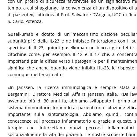
con un profilo di sicurezza favorevole ed un significativo 
tempo, a cui si aggiunge la convenienza di un dispositivo di
di paziente», sottolinea il Prof. Salvatore D’Angelo, UOC di R
S. Carlo, Potenza.
Guselkumab è dotato di un meccanismo d’azione peculiare
subunità p19 della IL-23 e ne inibisce l’interazione con il s
specifica di IL-23, quindi guselkumab ne blocca gli effetti s
citochine come, per esempio, IL-12 e IL-17 che, a concentraz
importanti per la difesa verso i patogeni e per il mantenimento
significa che anche quando viene inibita l’IL-23, le rispost
comunque mettersi in atto.
«In Janssen, la ricerca immunologica è sempre stata all
Bergamini, Direttore Medical Affairs Janssen Italia. «Dall’av
avvenuto più di 30 anni fa, abbiamo sviluppato il primo a
sistema immunitario, fornendo ai pazienti una soluzione effic
importante sulla sintomatologia. Abbiamo, quindi, cont
conoscenze sul processo infiammatorio e, grazie a questo, s
terapie che intercettano nuovi percorsi infiammator
sostanzialmente la vita dei pazienti. Le nostre scoperte hann