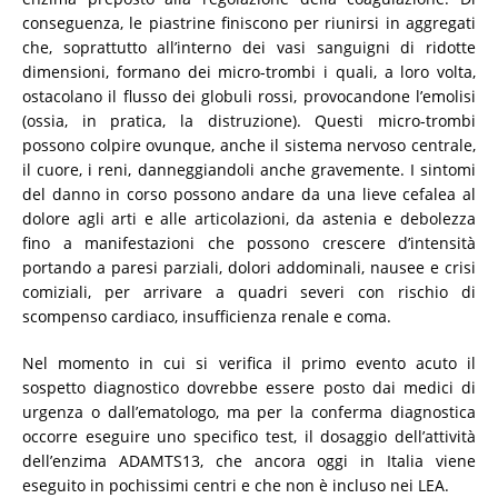
conseguenza, le piastrine finiscono per riunirsi in aggregati
che, soprattutto all’interno dei vasi sanguigni di ridotte
dimensioni, formano dei micro-trombi i quali, a loro volta,
ostacolano il flusso dei globuli rossi, provocandone l’emolisi
(ossia, in pratica, la distruzione). Questi micro-trombi
possono colpire ovunque, anche il sistema nervoso centrale,
il cuore, i reni, danneggiandoli anche gravemente. I sintomi
del danno in corso possono andare da una lieve cefalea al
dolore agli arti e alle articolazioni, da astenia e debolezza
fino a manifestazioni che possono crescere d’intensità
portando a paresi parziali, dolori addominali, nausee e crisi
comiziali, per arrivare a quadri severi con rischio di
scompenso cardiaco, insufficienza renale e coma.
Nel momento in cui si verifica il primo evento acuto il
sospetto diagnostico dovrebbe essere posto dai medici di
urgenza o dall’ematologo, ma per la conferma diagnostica
occorre eseguire uno specifico test, il dosaggio dell’attività
dell’enzima ADAMTS13, che ancora oggi in Italia viene
eseguito in pochissimi centri e che non è incluso nei LEA.