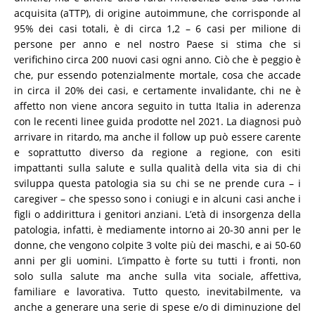
acquisita (aTTP), di origine autoimmune, che corrisponde al
95% dei casi totali, è di circa 1,2 – 6 casi per milione di
persone per anno e nel nostro Paese si stima che si
verifichino circa 200 nuovi casi ogni anno. Ciò che è peggio è
che, pur essendo potenzialmente mortale, cosa che accade
in circa il 20% dei casi, e certamente invalidante, chi ne è
affetto non viene ancora seguito in tutta Italia in aderenza
con le recenti linee guida prodotte nel 2021. La diagnosi può
arrivare in ritardo, ma anche il follow up può essere carente
e soprattutto diverso da regione a regione, con esiti
impattanti sulla salute e sulla qualità della vita sia di chi
sviluppa questa patologia sia su chi se ne prende cura – i
caregiver – che spesso sono i coniugi e in alcuni casi anche i
figli o addirittura i genitori anziani. L’età di insorgenza della
patologia, infatti, è mediamente intorno ai 20-30 anni per le
donne, che vengono colpite 3 volte più dei maschi, e ai 50-60
anni per gli uomini. L’impatto è forte su tutti i fronti, non
solo sulla salute ma anche sulla vita sociale, affettiva,
familiare e lavorativa. Tutto questo, inevitabilmente, va
anche a generare una serie di spese e/o di diminuzione del