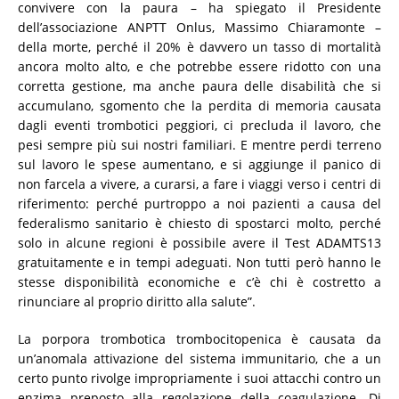
convivere con la paura – ha spiegato il Presidente
dell’associazione ANPTT Onlus, Massimo Chiaramonte –
della morte, perché il 20% è davvero un tasso di mortalità
ancora molto alto, e che potrebbe essere ridotto con una
corretta gestione, ma anche paura delle disabilità che si
accumulano, sgomento che la perdita di memoria causata
dagli eventi trombotici peggiori, ci precluda il lavoro, che
pesi sempre più sui nostri familiari. E mentre perdi terreno
sul lavoro le spese aumentano, e si aggiunge il panico di
non farcela a vivere, a curarsi, a fare i viaggi verso i centri di
riferimento: perché purtroppo a noi pazienti a causa del
federalismo sanitario è chiesto di spostarci molto, perché
solo in alcune regioni è possibile avere il Test ADAMTS13
gratuitamente e in tempi adeguati. Non tutti però hanno le
stesse disponibilità economiche e c’è chi è costretto a
rinunciare al proprio diritto alla salute”.
La porpora trombotica trombocitopenica è causata da
un’anomala attivazione del sistema immunitario, che a un
certo punto rivolge impropriamente i suoi attacchi contro un
enzima preposto alla regolazione della coagulazione. Di