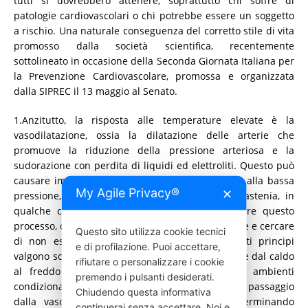
tutti si dovrebbero attenere, soprattutto chi soffre di
patologie cardiovascolari o chi potrebbe essere un soggetto
a rischio. Una naturale conseguenza del corretto stile di vita
promosso dalla società scientifica, recentemente
sottolineato in occasione della Seconda Giornata Italiana per
la Prevenzione Cardiovascolare, promossa e organizzata
dalla SIPREC il 13 maggio al Senato.
1.Anzitutto, la risposta alle temperature elevate è la
vasodilatazione, ossia la dilatazione delle arterie che
promuove la riduzione della pressione arteriosa e la
sudorazione con perdita di liquidi ed elettroliti. Questo può
causare improvvisi fenomeni ipotensivi, collegati alla bassa
My Agile Privacy®
✕
pressione, e determinare stati lipotimici, forte astenia, in
qualche caso vere e proprie sincopi. Per evitare questo
processo, occorre idratarsi bene e frequentemente e cercare
Questo sito utilizza cookie tecnici
di non esporsi eccessivamente al caldo. Questi principi
e di profilazione. Puoi accettare,
valgono soprattutto al mare: passare rapidamente dal caldo
rifiutare o personalizzare i cookie
al freddo del mare (o da ambienti caldi ad ambienti
premendo i pulsanti desiderati.
condizionati freddi) può comportare un repentino passaggio
Chiudendo questa informativa
dalla vasodilatazione alla vasocostrizione, determinando
continuerai senza accettare. Noi e