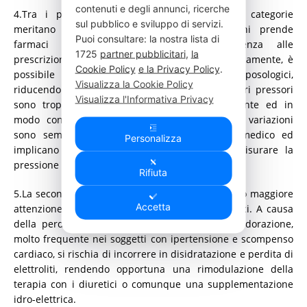
contenuti e degli annunci, ricerche
4.Tra i pazienti che prendono farmaci, due categorie
sul pubblico e sviluppo di servizi.
meritano particolare attenzione. Anzitutto, chi prende
Puoi consultare: la nostra lista di
farmaci anti-ipertensivi: rispettando l’aderenza alle
1725
partner pubblicitari
,
la
prescrizioni del medico e consultandolo specificamente, è
Cookie Policy
e la Privacy Policy
.
possibile applicare degli aggiustamenti posologici,
Visualizza la Cookie Policy
riducendo il dosaggio e, in alcuni casi, se i valori pressori
Visualizza l'Informativa Privacy
sono troppo bassi, interrompendo saltuariamente ed in
modo controllato la somministrazione. Queste variazioni
sono sempre da concordare con il proprio medico ed
Personalizza
implicano automaticamente la necessità di misurare la
pressione più frequentemente.
Rifiuta
5.La seconda categoria di pazienti che richiedono maggiore
Accetta
attenzione sono coloro che fanno uso di diuretici. A causa
della perdita di liquidi e di sali dovuta alla sudorazione,
molto frequente nei soggetti con ipertensione e scompenso
cardiaco, si rischia di incorrere in disidratazione e perdita di
elettroliti, rendendo opportuna una rimodulazione della
terapia con i diuretici o comunque una supplementazione
idro-elettrica.