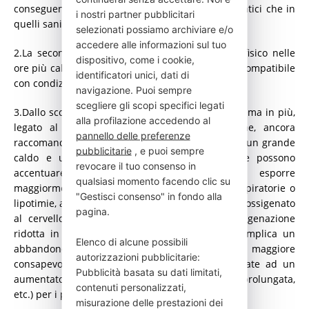
conseguenze pericolose, sia nei pazienti cardiopatici che in
i nostri partner pubblicitari
quelli sani.
selezionati possiamo archiviare e/o
accedere alle informazioni sul tuo
2.La seconda precauzione è limitare l’esercizio fisico nelle
dispositivo, come i cookie,
ore più calde. La pratica dello sport deve essere compatibile
identificatori unici, dati di
con condizioni climatiche più sicure.
navigazione. Puoi sempre
scegliere gli scopi specifici legati
3.Dallo scoppio della pandemia si pone un problema in più,
alla profilazione accedendo al
legato al necessario impiego delle mascherine, ancora
pannello delle preferenze
raccomandato in ambienti chiusi e affollati. Con un grande
pubblicitarie
, e puoi sempre
caldo e un’elevata sudorazione, le mascherine possono
revocare il tuo consenso in
accentuare problemi di respirazione ed esporre
qualsiasi momento facendo clic su
maggiormente in pazienti cardiopatici a crisi respiratorie o
"Gestisci consenso" in fondo alla
lipotimie, a causa di un ridotto apporto di sangue ossigenato
pagina.
al cervello, del calo della pressione e dell’ossigenazione
ridotta in ambienti umidi e affollati. Ciò non implica un
Elenco di alcune possibili
abbandono dell’uso della mascherina, ma una maggiore
autorizzazioni pubblicitarie:
consapevolezza delle limitazioni soprattutto legate ad un
Pubblicità basata su dati limitati,
aumentato impegno fisico (scale, stazione eretta prolungata,
contenuti personalizzati,
etc.) per i pazienti cardiopatici.
misurazione delle prestazioni dei