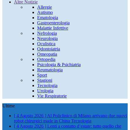
Altre Notizie
Allergie
Autismo
Ematologia
Gastroenterologia
Malattie Infettive
Nefrologia
Neurologia
Oculistica
Odontoiatria
Omeopatia
Ortopedia
Psicologia & Psichiatria
Reumatologia
Sport
Stagioni
Tecnologia
Urologia
Vie Respiratorie
Ultime
[ 4 Agosto 2026 ]
Al Policlinico di Milano arrivano due nuovi
robot chirurgici made in China
Tecnologia
[ 4 Agosto 2026 ]
Lenti a contatto d’estate: tutto quello che