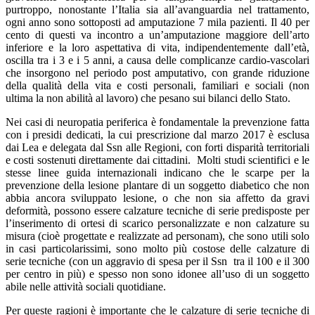
purtroppo, nonostante l’Italia sia all’avanguardia nel trattamento,
ogni anno sono sottoposti ad amputazione 7 mila pazienti. Il 40 per
cento di questi va incontro a un’amputazione maggiore dell’arto
inferiore e la loro aspettativa di vita, indipendentemente dall’età,
oscilla tra i 3 e i 5 anni, a causa delle complicanze cardio-vascolari
che insorgono nel periodo post amputativo, con grande riduzione
della qualità della vita e costi personali, familiari e sociali (non
ultima la non abilità al lavoro) che pesano sui bilanci dello Stato.
Nei casi di neuropatia periferica è fondamentale la prevenzione fatta
con i presidi dedicati, la cui prescrizione dal marzo 2017 è esclusa
dai Lea e delegata dal Ssn alle Regioni, con forti disparità territoriali
e costi sostenuti direttamente dai cittadini. Molti studi scientifici e le
stesse linee guida internazionali indicano che le scarpe per la
prevenzione della lesione plantare di un soggetto diabetico che non
abbia ancora sviluppato lesione, o che non sia affetto da gravi
deformità, possono essere calzature tecniche di serie predisposte per
l’inserimento di ortesi di scarico personalizzate e non calzature su
misura (cioè progettate e realizzate ad personam), che sono utili solo
in casi particolarissimi, sono molto più costose delle calzature di
serie tecniche (con un aggravio di spesa per il Ssn tra il 100 e il 300
per centro in più) e spesso non sono idonee all’uso di un soggetto
abile nelle attività sociali quotidiane.
Per queste ragioni è importante che le calzature di serie tecniche di