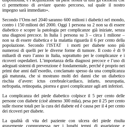
ci permettono di avviare questo percorso, sul quale il nostro
impegno sarà immediato».
Secondo l’Oms nel 2040 saranno 600 milioni i diabetici nel mondo,
contro i 150 milioni del 2000. Oggi 1 persona su 2 non sa di essere
diabetico e scopre la patologia per complicanze già iniziate, senza
una diagnosi precoce. In Italia 1 persona su 3 – circa 1 milione –
non sa di essere diabetica e la malattia riguarda il 6 per cento della
popolazione. Secondo l’ISTAT i morti per diabete sono più
numerosi di quelli per le diverse forme di tumore. Il costo è di 9
miliardi di euro l’anno in Italia, soprattutto per le complicanze e i
ricoveri ospedalieri. L’importanza della diagnosi precoce e l’uso di
adeguati sistemi di prevenzione è fondamentale, perché è proprio nei
primi due anni dall’esordio, conclamato spesso da una complicanza
già maturata, che si mostrano molti dei danni che un diabetico
rischia d’avere: ictus cerebrale/cardiaco, infarto, neuropatia,
nefropatia, retinopatia, piorrea e gravi complicanze agli arti inferiori.
La complicanza del piede diabetico colpisce il 5 per cento delle
persone con diabete (cioè almeno 300 mila), pesa per il 25 per cento
sulle risorse totali per la cura del diabete ed è causa per il 4 per cento
dei ricoveri per diabete.
La qualità di vita del paziente con ulcera del piede risulta
gravemente compromessa per i lunghi tempi di guarigione e