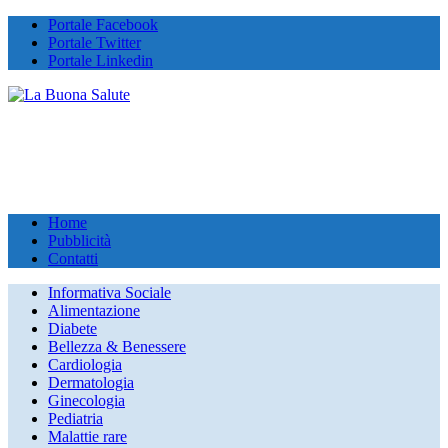
Portale Facebook
Portale Twitter
Portale Linkedin
Home
Pubblicità
Contatti
Informativa Sociale
Alimentazione
Diabete
Bellezza & Benessere
Cardiologia
Dermatologia
Ginecologia
Pediatria
Malattie rare