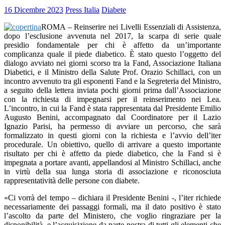
16 Dicembre 2023
Press Italia
Diabete
ROMA – Reinserire nei Livelli Essenziali di Assistenza,
dopo l’esclusione avvenuta nel 2017, la scarpa di serie quale
presidio fondamentale per chi è affetto da un’importante
complicanza quale il piede diabetico. È stato questo l’oggetto del
dialogo avviato nei giorni scorso tra la Fand, Associazione Italiana
Diabetici, e il Ministro della Salute Prof. Orazio Schillaci, con un
incontro avvenuto tra gli esponenti Fand e la Segreteria del Ministro,
a seguito della lettera inviata pochi giorni prima dall’Associazione
con la richiesta di impegnarsi per il reinserimento nei Lea.
L’incontro, in cui la Fand è stata rappresentata dal Presidente Emilio
Augusto Benini, accompagnato dal Coordinatore per il Lazio
Ignazio Parisi, ha permesso di avviare un percorso, che sarà
formalizzato in questi giorni con la richiesta e l’avvio dell’iter
procedurale. Un obiettivo, quello di arrivare a questo importante
risultato per chi è affetto da piede diabetico, che la Fand si è
impegnata a portare avanti, appellandosi al Ministro Schillaci, anche
in virtù della sua lunga storia di associazione e riconosciuta
rappresentatività delle persone con diabete.
«Ci vorrà del tempo – dichiara il Presidente Benini -, l’iter richiede
necessariamente dei passaggi formali, ma il dato positivo è stato
l’ascolto da parte del Ministero, che voglio ringraziare per la
disponibilità, e l’acquisizione da parte nostra di tutti gli elementi che