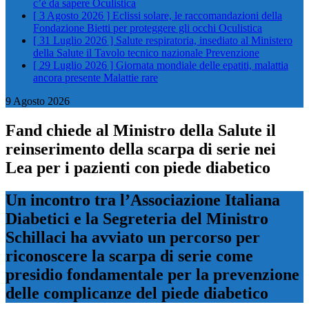
c’è da sapere
Oculistica
[ 3 Agosto 2026 ]
Eclissi solare, le raccomandazioni della
Fondazione Bietti per proteggere gli occhi
Oculistica
[ 31 Luglio 2026 ]
Salute respiratoria, insediato al Ministero
della Salute il Tavolo tecnico nazionale
Prevenzione
[ 29 Luglio 2026 ]
Giornata mondiale delle epatiti, malattia
ancora presente
Malattie rare
9 Agosto 2026
Fand chiede al Ministro della Salute il
reinserimento della scarpa di serie nei
Lea per i pazienti con piede diabetico
Un incontro tra l’Associazione Italiana
Diabetici e la Segreteria del Ministro
Schillaci ha avviato un percorso per
riconoscere la scarpa di serie come
presidio fondamentale per la prevenzione
delle complicanze del piede diabetico