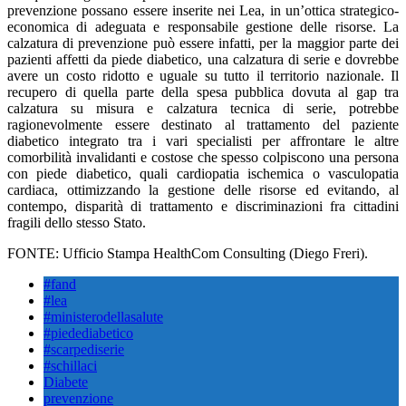
prevenzione possano essere inserite nei Lea, in un’ottica strategico-
economica di adeguata e responsabile gestione delle risorse. La
calzatura di prevenzione può essere infatti, per la maggior parte dei
pazienti affetti da piede diabetico, una calzatura di serie e dovrebbe
avere un costo ridotto e uguale su tutto il territorio nazionale. Il
recupero di quella parte della spesa pubblica dovuta al gap tra
calzatura su misura e calzatura tecnica di serie, potrebbe
ragionevolmente essere destinato al trattamento del paziente
diabetico integrato tra i vari specialisti per affrontare le altre
comorbilità invalidanti e costose che spesso colpiscono una persona
con piede diabetico, quali cardiopatia ischemica o vasculopatia
cardiaca, ottimizzando la gestione delle risorse ed evitando, al
contempo, disparità di trattamento e discriminazioni fra cittadini
fragili dello stesso Stato.
FONTE: Ufficio Stampa HealthCom Consulting (Diego Freri).
#fand
#lea
#ministerodellasalute
#piedediabetico
#scarpediserie
#schillaci
Diabete
prevenzione