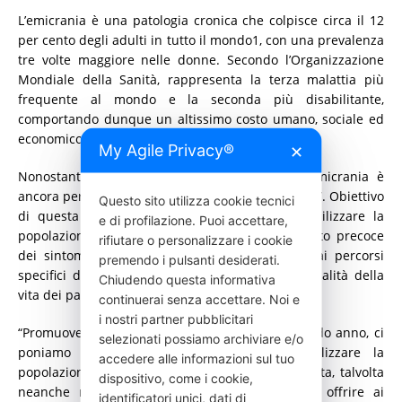
L’emicrania è una patologia cronica che colpisce circa il 12
per cento degli adulti in tutto il mondo1, con una prevalenza
tre volte maggiore nelle donne. Secondo l’Organizzazione
Mondiale della Sanità, rappresenta la terza malattia più
frequente al mondo e la seconda più disabilitante,
comportando dunque un altissimo costo umano, sociale ed
economico.
My Agile Privacy®
✕
Nonostante gli evidenti dati epidemiologici, l’emicrania è
ancora percepita da chi ne soffre come “invisibile”. Obiettivo
Questo sito utilizza cookie tecnici
di questa iniziativa è dunque quello di sensibilizzare la
e di profilazione. Puoi accettare,
popolazione sull’importanza di un riconoscimento precoce
rifiutare o personalizzare i cookie
dei sintomi, e un accesso dunque tempestivo ai percorsi
premendo i pulsanti desiderati.
specifici di diagnosi e cura per una migliore qualità della
Chiudendo questa informativa
vita dei pazienti.
continuerai senza accettare. Noi e
i nostri partner pubblicitari
“Promuovendo questo (H) Open day per il secondo anno, ci
selezionati possiamo archiviare e/o
poniamo l’obiettivo di continuare a sensibilizzare la
accedere alle informazioni sul tuo
popolazione su una patologia spesso sottovalutata, talvolta
dispositivo, come i cookie,
neanche ritenuta come tale; un’occasione per offrire ai
identificatori unici, dati di