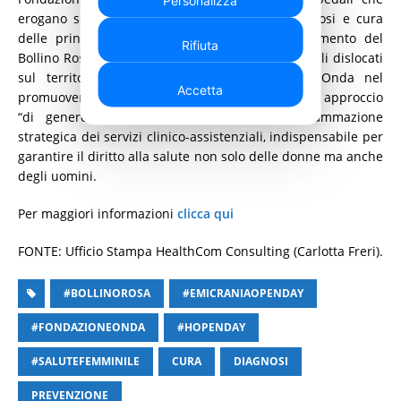
erogano servizi dedicati alla prevenzione, diagnosi e cura
delle principali patologie femminili il riconoscimento del
Rifiuta
Bollino Rosa. Il network, composto da 361 ospedali dislocati
sul territorio nazionale, sostiene Fondazione Onda nel
Accetta
promuovere, anche all’interno degli ospedali, un approccio
“di genere” nella definizione e nella programmazione
strategica dei servizi clinico-assistenziali, indispensabile per
garantire il diritto alla salute non solo delle donne ma anche
degli uomini.
Per maggiori informazioni
clicca qui
FONTE: Ufficio Stampa HealthCom Consulting (Carlotta Freri).
#BOLLINOROSA
#EMICRANIAOPENDAY
#FONDAZIONEONDA
#HOPENDAY
#SALUTEFEMMINILE
CURA
DIAGNOSI
PREVENZIONE