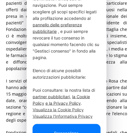
pazienti degli strumenti di diagnosi e cura in particolare
navigazione. Puoi sempre
offerti dai Centri cefalee riconosciuti come virtuosi nella
scegliere gli scopi specifici legati
presa in carico multidisciplinare e multiprofessionale dei
alla profilazione accedendo al
pazienti” dichiara Francesca Merzagora, Presidente di
pannello delle preferenze
Fondazione Onda. “La lotta all’emicrania è una battaglia che
pubblicitarie
, e puoi sempre
ci è molto cara e che dobbiamo portare avanti insieme,
revocare il tuo consenso in
coinvolgendo le società scientifiche, i medici specialisti
qualsiasi momento facendo clic su
ospedalieri e territoriali, le associazioni di pazienti, i media e
"Gestisci consenso" in fondo alla
le farmacie in iniziative come questa, per superare lo stigma
pagina.
e diffondere un messaggio di consapevolezza alla
popolazione”.
Elenco di alcune possibili
autorizzazioni pubblicitarie:
I servizi offerti dalle strutture del network Bollino Rosa che
hanno aderito all’iniziativa saranno consultabili a partire dal
Puoi consultare: la nostra lista di
15 maggio 2024 sul sito www.bollinirosa.it con indicazioni su
partner pubblicitari
,
la Cookie
date, orari e modalità di prenotazione, accedendo alla
Policy
e la Privacy Policy
.
sezione “consulta i servizi offerti”. È possibile selezionare la
Visualizza la Cookie Policy
regione e la provincia di interesse per visualizzare l’elenco
Visualizza l'Informativa Privacy
degli ospedali aderenti.
Fondazione Onda dal 2007 attribuisce agli ospedali che
Personalizza