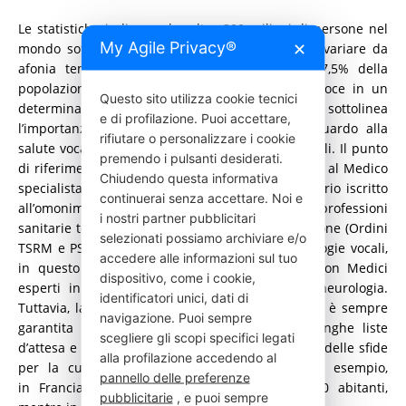
Le statistiche indicano che oltre 300 milioni di persone nel
My Agile Privacy®
✕
mondo soffrono di disturbi vocali, che possono variare da
afonia temporanea a patologie più gravi. Il 7,5% della
popolazione mondiale soffre di disturbi della voce in un
Questo sito utilizza cookie tecnici
determinato momento della vita. Questo sottolinea
e di profilazione. Puoi accettare,
l’importanza di una consapevolezza diffusa riguardo alla
rifiutare o personalizzare i cookie
salute vocale e alla prevenzione dei disturbi vocali. Il punto
premendo i pulsanti desiderati.
di riferimento di chi ha problemi di voce, insieme al Medico
Chiudendo questa informativa
specialista, è il Logopedista, professionista sanitario iscritto
continuerai senza accettare. Noi e
all’omonimo albo, che afferisce agli Ordini delle professioni
i nostri partner pubblicitari
sanitarie tecniche, della riabilitazione e prevenzione (Ordini
selezionati possiamo archiviare e/o
TSRM e PSTRP). Punti di riferimento per le patologie vocali,
accedere alle informazioni sul tuo
in questo ambito lavorano a stretto contatto con Medici
dispositivo, come i cookie,
esperti in foniatria, audiologia, ma anche in neurologia.
identificatori unici, dati di
Tuttavia, la riabilitazione della salute vocale non è sempre
navigazione. Puoi sempre
garantita su tutto il territorio nazionale. Le lunghe liste
scegliere gli scopi specifici legati
d’attesa e la carenza di personale rappresentano delle sfide
alla profilazione accedendo al
per la cura delle patologie vocali. A titolo di esempio,
pannello delle preferenze
in Francia ci sono 45 Logopedisti per 100.000 abitanti,
pubblicitarie
, e puoi sempre