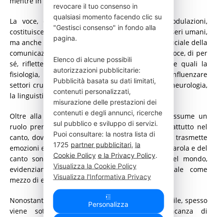
mentre in Italia ve ne sono solo 18.
revocare il tuo consenso in
qualsiasi momento facendo clic su
La voce, con le sue complesse tonalità e modulazioni,
"Gestisci consenso" in fondo alla
costituisce un ponte essenziale non solo tra gli esseri umani,
pagina.
ma anche tra gli animali, sottolineando il ruolo cruciale della
comunicazione vocale nella nostra esistenza. La voce, di per
Elenco di alcune possibili
sé, riflette l’intersezione di discipline scientifiche quali la
autorizzazioni pubblicitarie:
fisiologia, la biologia e la bioacustica, oltre a influenzare
Pubblicità basata su dati limitati,
settori cruciali come l’audiologia, la psicologia, la neurologia,
contenuti personalizzati,
la linguistica e la fonetica.
misurazione delle prestazioni dei
contenuti e degli annunci, ricerche
Oltre alla sua funzione comunicativa, la voce assume un
sul pubblico e sviluppo di servizi.
ruolo preminente nell’arte e nella cultura, soprattutto nel
Puoi consultare: la nostra lista di
canto, dove diventa uno strumento musicale che trasmette
1725
partner pubblicitari
,
la
emozioni e storie. Le espressioni artistiche della parola e del
Cookie Policy
e la Privacy Policy
.
canto sono parte integrante di ogni cultura nel mondo,
Visualizza la Cookie Policy
evidenziando l’universalità del linguaggio vocale come
Visualizza l'Informativa Privacy
mezzo di espressione umana.
Nonostante l’importanza della voce sia indiscutibile, spesso
Personalizza
viene sottovalutata dalle persone. La mancanza di