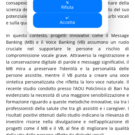
consapevolezza riguardo alla portata interdisciplinare della
Rifiuta
scienza della voce ha limitato il pieno sfruttamento del suo
potenziale, con conseguenze significative sui disturbi vocali
Accetta
e sulla qualità della vita delle persone colpite.
In questo contesto, progetti innovativi come il Message
Banking (MB) e il Voice Banking (VB) assumono un ruolo
cruciale nel supportare le persone a rischio di
compromissione vocale grave. Attraverso la registrazione e
la conservazione digitale di parole e messaggi significativi, il
MB mira a preservare l’identità e la personalità delle
persone assistite, mentre il VB punta a creare una voce
sintetica personalizzata che rifletta la loro voce naturale. Il
recente studio condotto presso l’AOU Policlinico di Bari ha
evidenziato la necessità di una maggiore sensibilizzazione e
formazione riguardo a queste metodiche innovative, sia tra i
professionisti della salute che tra gli assistiti e i caregiver. I
risultati positivi ottenuti dallo studio indicano la rilevanza di
investire risorse nella divulgazione e nell’applicazione di
progetti come il MB e il VB, al fine di migliorare la qualità
della vita delle persone affette da disturbi vocali.