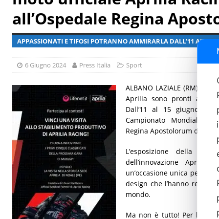
all’Ospedale Regina Apos
[ 29 Luglio 2026 ]
Giornata mondiale delle epatiti, malattia 
APPASSIONATI E TIFOSI POTRANNO AMMIRARLA DALL’11 AL 15 
6 Giugno 2024
Press Italia
Sport
ALBANO LAZIALE (RM) – Gli a
Aprilia sono pronti a vive
Dall’11 al 15 giugno, la 
Campionato Mondiale GP 
Regina Apostolorum di Alban
L’esposizione della mot
dell’innovazione Aprilia
un’occasione unica per ammir
design che l’hanno resa prot
mondo.
Ma non è tutto! Per l’occas