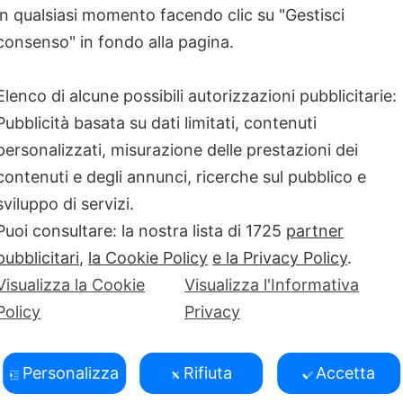
l’ordine corretto (o chi ci andrà
in qualsiasi momento facendo clic su "Gestisci
que piloti che taglieranno il
consenso" in fondo alla pagina.
o, vincerà una visita esclusiva
ti della produzione delle moto da
cipare basta compilare l’apposita
Elenco di alcune possibili autorizzazioni pubblicitarie:
dell’esposizione e consegnarla al
Pubblicità basata su dati limitati, contenuti
personalizzati, misurazione delle prestazioni dei
lthcare, il gruppo sanitario a cui
contenuti e degli annunci, ricerche sul pubblico e
artner di Aprilia Racing per la
sviluppo di servizi.
Puoi consultare: la nostra lista di
1725
partner
uipe di medici e fisioterapisti
pubblicitari
,
la Cookie Policy
e la Privacy Policy
.
taff in ogni circuito del mondo.
Visualizza la Cookie
Visualizza l'Informativa
ce assistenza sanitaria. Si tratta
Policy
Privacy
diagnosticare e curare in modo
ttano anche le potenzialità della
pporto costante 24 ore su 24, 7
Personalizza
Rifiuta
Accetta