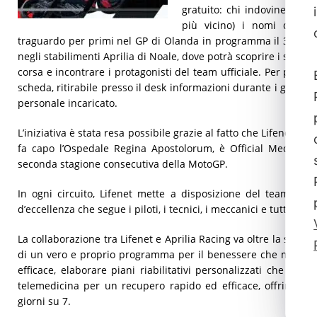
gratuito: chi indovinerà nel
più vicino) i nomi dei cin
traguardo per primi nel GP di Olanda in programma il 30 giugn
negli stabilimenti Aprilia di Noale, dove potrà scoprire i segre
corsa e incontrare i protagonisti del team ufficiale. Per parte
scheda, ritirabile presso il desk informazioni durante i giorni 
personale incaricato.
L’iniziativa è stata resa possibile grazie al fatto che Lifenet Hea
fa capo l’Ospedale Regina Apostolorum, è Official Medical P
seconda stagione consecutiva della MotoGP.
In ogni circuito, Lifenet mette a disposizione del team un’éq
d’eccellenza che segue i piloti, i tecnici, i meccanici e tutto lo s
La collaborazione tra Lifenet e Aprilia Racing va oltre la sempli
di un vero e proprio programma per il benessere che mira a 
efficace, elaborare piani riabilitativi personalizzati che sfru
telemedicina per un recupero rapido ed efficace, offrire su
giorni su 7.