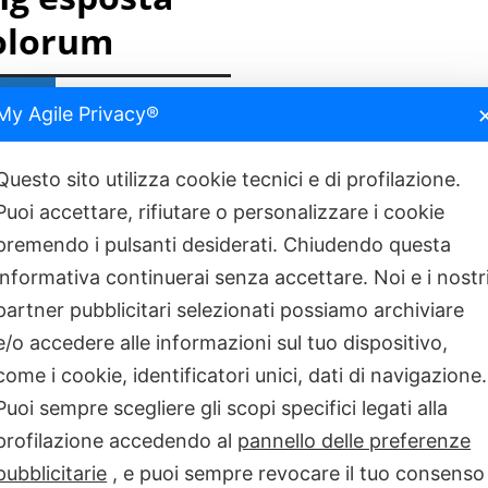
tolorum
ancora presente
MALATTIE RARE
GIUGNO
My Agile Privacy®
Questo sito utilizza cookie tecnici e di profilazione.
manti delle due ruote e i tifosi
Puoi accettare, rifiutare o personalizzare i cookie
re un’esperienza emozionante!
moto Aprilia che partecipa al
premendo i pulsanti desiderati. Chiudendo questa
sarà in mostra all’Ospedale
informativa continuerai senza accettare. Noi e i nostr
o Laziale.
partner pubblicitari selezionati possiamo archiviare
o, simbolo della passione e
e/o accedere alle informazioni sul tuo dispositivo,
 nel mondo delle corse, sarà
come i cookie, identificatori unici, dati di navigazione.
are da vicino la tecnologia e il
Puoi sempre scegliere gli scopi specifici legati alla
agonista dei circuiti di tutto il
profilazione accedendo al
pannello delle preferenze
pubblicitarie
, e puoi sempre revocare il tuo consenso
ione è stato indetto un contest