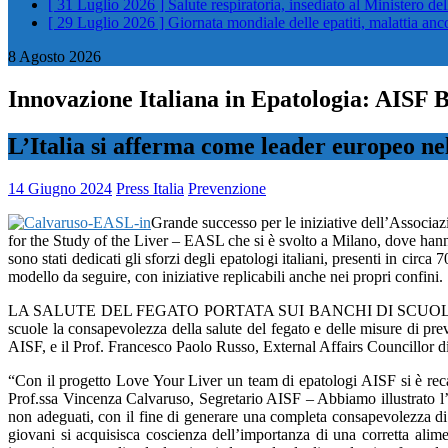
[ 31 Luglio 2026 ]
Salute respiratoria, insediato al Ministero de
[ 29 Luglio 2026 ]
Giornata mondiale delle epatiti, malattia an
8 Agosto 2026
Innovazione Italiana in Epatologia: AISF 
L’Italia si afferma come leader europeo ne
14 Giugno 2024
Press Italia
Prevenzione
Grande successo per le iniziative dell’Associaz
for the Study of the Liver – EASL che si è svolto a Milano, dove hanno 
sono stati dedicati gli sforzi degli epatologi italiani, presenti in circ
modello da seguire, con iniziative replicabili anche nei propri confini.
LA SALUTE DEL FEGATO PORTATA SUI BANCHI DI SCUOLA – A catalizza
scuole la consapevolezza della salute del fegato e delle misure di pr
AISF, e il Prof. Francesco Paolo Russo, External Affairs Councillor 
“Con il progetto Love Your Liver un team di epatologi AISF si è recat
Prof.ssa Vincenza Calvaruso, Segretario AISF – Abbiamo illustrato l’i
non adeguati, con il fine di generare una completa consapevolezza di 
giovani si acquisisca coscienza dell’importanza di una corretta alime