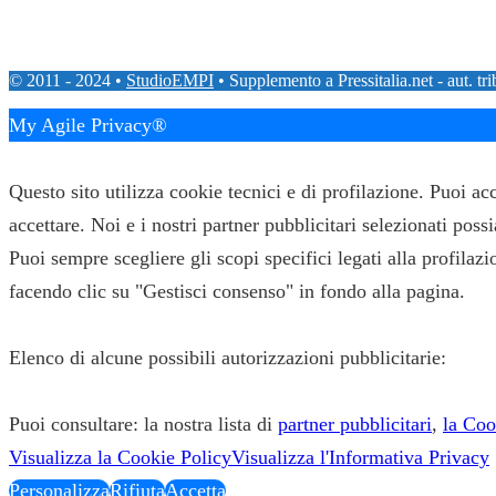
© 2011 - 2024 •
StudioEMPI
• Supplemento a Pressitalia.net - aut. tr
My Agile Privacy®
✕
Questo sito utilizza cookie tecnici e di profilazione. Puoi a
accettare. Noi e i nostri partner pubblicitari selezionati pos
Puoi sempre scegliere gli scopi specifici legati alla profila
facendo clic su "Gestisci consenso" in fondo alla pagina.
Elenco di alcune possibili autorizzazioni pubblicitarie:
Puoi consultare: la nostra lista di
partner pubblicitari
,
la Coo
Visualizza la Cookie Policy
Visualizza l'Informativa Privacy
Personalizza
Rifiuta
Accetta