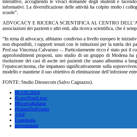
interattive, accogliendo le vivaci domande degli studenti e facendo 
informativi. La diversificazione delle attività ha colpito molto i coll
scuole”.
ADVOCACY E RICERCA SCIENTIFICA AL CENTRO DELL’ATTIVITA’ DI AISF
associazioni dei pazienti e altri enti, alla ricerca scientifica, che è sem
“In tema di advocacy, abbiamo condiviso a livello europeo le iniziative
non disponibili, i rapporti tenuti con le istituzioni per la tutela dei
Prof.ssa Vincenza Calvaruso –. Particolarmente ricco è stato poi il co
approfondimenti proposti, uno studio di un gruppo di Modena ha por
risoluzione dei casi di ascite nei pazienti che usano albumina a lung
l’epatocarcinoma, che impattano significativamente sulla sopravvivenza
modello e mantiene il suo obiettivo di eliminazione dell’infezione entr
FONTE: Studio Diessecom (Salvo Cagnazzo).
#EASL2024
#LoveYourLiver
#RicercaItaliana
#SaluteDelFegato
AISF
Epatologia
prevenzione