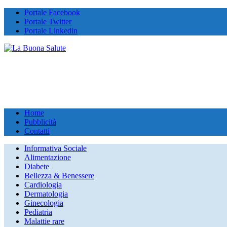
Portale Facebook
Portale Twitter
Portale Linkedin
Home
Pubblicità
Contatti
Informativa Sociale
Alimentazione
Diabete
Bellezza & Benessere
Cardiologia
Dermatologia
Ginecologia
Pediatria
Malattie rare