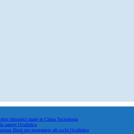
robot chirurgici made in China
Tecnologia
 da sapere
Oculistica
azione Bietti per proteggere gli occhi
Oculistica