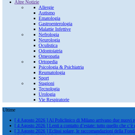
Altre Notizie
Allergie
Autismo
Ematologia
Gastroenterologia
Malattie Infettive
Nefrologia
Neurologia
Oculistica
Odontoiatria
Omeopatia
Ortopedia
Psicologia & Psichiatria
Reumatologia
Sport
Stagioni
Tecnologia
Urologia
Vie Respiratorie
Ultime
[ 4 Agosto 2026 ]
Al Policlinico di Milano arrivano due nuovi 
[ 4 Agosto 2026 ]
Lenti a contatto d’estate: tutto quello che c’è
[ 3 Agosto 2026 ]
Eclissi solare, le raccomandazioni della Fond