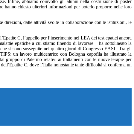
sse. Infine, abbiamo coinvolto gli alunni nella costruzione di poster
che hanno chiesto ulteriori informazioni per poterlo proporre nelle loro
, dalle attività svolte in collaborazione con le istituzioni, le
l’Epatite C, l’appello per l’inserimento nei LEA dei test epatici ancora
 malattie epatiche a cui stiamo finendo di lavorare – ha sottolineato la
ni che si sono susseguite nei quattro giorni di Congresso EASL. Tra gli
TIPS; un lavoro multicentrico con Bologna capofila ha illustrato la
dal gruppo di Palermo relativi ai trattamenti con le nuove terapie per
ell’Epatite C, dove l’Italia nonostante tante difficoltà si conferma un