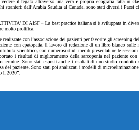
vedere il fegato attraverso una vera e propria ecografia fatta in cla
eghi stranieri: dall’Arabia Saudita al Canada, sono stati diversi i Paesi 
 – La best practice italiana si è sviluppata in diverse direzioni
pre molto prolifica.
 realizzate con l’associazione dei pazienti per favorire gli screening del
 paziente con epatopatia, il lavoro di redazione di un libro bianco sulle
ntributo scientifico, con numerosi studi inediti presentati nelle sessio
tato i risultati di miglioramento della sarcopenia nel paziente con 
o termine. Sono stati esposti anche i risultati di uno studio condotto 
 del paziente. Sono stati poi analizzati i modelli di microeliminazione d
o il 2030”.