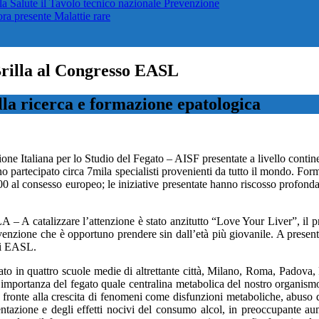
lla Salute il Tavolo tecnico nazionale
Prevenzione
cora presente
Malattie rare
Brilla al Congresso EASL
lla ricerca e formazione epatologica
ione Italiana per lo Studio del Fegato – AISF presentate a livello cont
partecipato circa 7mila specialisti provenienti da tutto il mondo. Formaz
a 700 al consesso europeo; le iniziative presentate hanno riscosso profonda
re l’attenzione è stato anzitutto “Love Your Liver”, il progetto 
evenzione che è opportuno prendere sin dall’età più giovanile. A presen
di EASL.
o in quattro scuole medie di altrettante città, Milano, Roma, Padova, 
mportanza del fegato quale centralina metabolica del nostro organismo e
fronte alla crescita di fenomeni come disfunzioni metaboliche, abuso d
ntazione e degli effetti nocivi del consumo alcol, in preoccupante aum