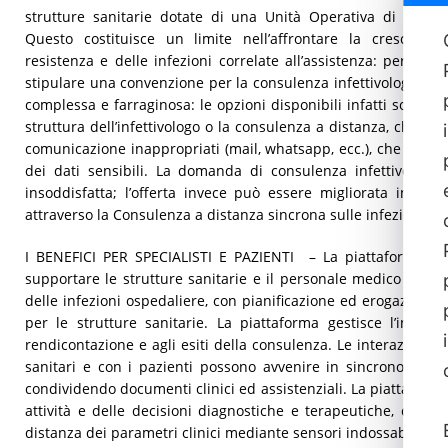
strutture sanitarie dotate di una Unità Operativa di Malatt
Questo costituisce un limite nell’affrontare la crescita d
resistenza e delle infezioni correlate all’assistenza: per que
stipulare una convenzione per la consulenza infettivologica, c
complessa e farraginosa: le opzioni disponibili infatti sono il
struttura dell’infettivologo o la consulenza a distanza, che a
comunicazione inappropriati (mail, whatsapp, ecc.), che non t
dei dati sensibili. La domanda di consulenza infettivologic
insoddisfatta; l’offerta invece può essere migliorata in quan
attraverso la Consulenza a distanza sincrona sulle infezioni (CA
I BENEFICI PER SPECIALISTI E PAZIENTI – La piattaforma inf
supportare le strutture sanitarie e il personale medico nella 
delle infezioni ospedaliere, con pianificazione ed erogazione
per le strutture sanitarie. La piattaforma gestisce l’intero f
rendicontazione e agli esiti della consulenza. Le interazioni del
sanitari e con i pazienti possono avvenire in sincrono e in
condividendo documenti clinici ed assistenziali. La piattaforma
attività e delle decisioni diagnostiche e terapeutiche, cons
distanza dei parametri clinici mediante sensori indossabili.