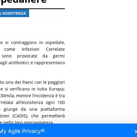
ancora presente
MALATTIE RARE
L’ASSISTENZA
he si contraggono in ospedale,
 come Infezioni Correlate
za, sono provocate da germi
 agli antibiotici e rappresentano
 uno dei Paesi con le peggiori
e si verificano in tutta Europa;
430mila, mentre l’incidenza è tra
elata all’Assistenza ogni 100
rto giunge da una piattaforma
zioni (CADIS), che permetterà
 e nella loro sopravvivenza.
My Agile Privacy®
ETTIVOLOGICA – In Italia, le