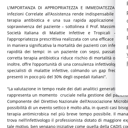
L’IMPORTANZA DI APPROPRIATEZZA E IMMEDIATEZZA – “Lo s
infezioni Correlate all’Assistenza rende indispensabile una a
terapia antibiotica e una sua rapida applicazione per i
sopravvivenza del paziente – sottolinea il Prof. Massimo Andre
Società Italiana di Malattie Infettive e Tropicali – N
l’appropriatezza prescrittiva realizzata con una efficace consu
in maniera significativa la mortalità dei pazienti con infezioni 
rapidità dei tempi: in un paziente con sepsi, passate sei 
corretta terapia antibiotica riduce rischio di mortalità ogni o
inoltre, offre l’opportunità di una consulenza infettivologica a
specialisti di malattie infettive, colmando un gap frequente
presenti in poco più del 30% degli ospedali italiani”.
“La valutazione in tempo reale dei dati analitici generati dai la
rappresenta un momento cruciale nella gestione del paziente c
Componente del Direttivo Nazionale dell’Associazione Microbiol
possibilità di un evento settico è molto alta, in questi casi bi
terapia antimicrobica nel più breve tempo possibile. Il man
trova nell’infettivologo il professionista dotato di maggiore e
tale motivo, ben vengano iniziative come quella della CADIS co