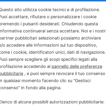
ie Infettive sono molto poche.
ei fenomeni dell’antimicrobico
Questo sito utilizza cookie tecnici e di profilazione.
sto, molte strutture decidono di
Puoi accettare, rifiutare o personalizzare i cookie
he spesso si realizza in maniera
premendo i pulsanti desiderati. Chiudendo questa
 trasferimento del paziente nella
bitualmente avviene con mezzi di
informativa continuerai senza accettare. Noi e i nostr
engono conto della condivisione
partner pubblicitari selezionati possiamo archiviare
a resta pertanto in gran parte
e/o accedere alle informazioni sul tuo dispositivo,
tità, in qualità e in efficienza
DIS).
come i cookie, identificatori unici, dati di navigazione.
Puoi sempre scegliere gli scopi specifici legati alla
ormatica CADIS è finalizzata a
diagnosi, prescrizione e terapia
profilazione accedendo al
pannello delle preferenze
 della consulenza in tempo reale
pubblicitarie
, e puoi sempre revocare il tuo consenso
lusso, dalla richiesta fino alla
in qualsiasi momento facendo clic su "Gestisci
l’infettivologo con gli operatori
 tempo reale via video, audio e
consenso" in fondo alla pagina.
 permette la registrazione delle
entendo anche il monitoraggio a
Elenco di alcune possibili autorizzazioni pubblicitarie: