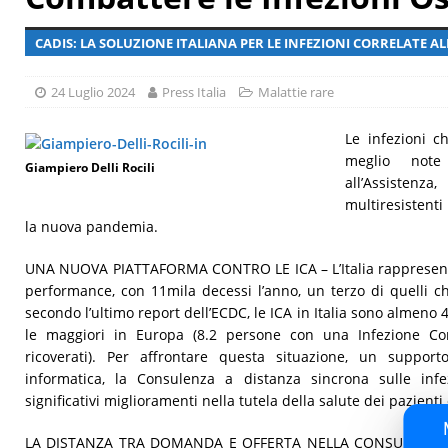
[ 29 Luglio 2026 ]
Giornata mondiale delle epatiti, malattia 
CADIS: LA SOLUZIONE ITALIANA PER LE INFEZIONI CORRELATE AL
24 Luglio 2024
Press Italia
Malattie rare
Le infezioni c
meglio note
Giampiero Delli Rocili
all’Assisten
multiresistenti
la nuova pandemia.
UNA NUOVA PIATTAFORMA CONTRO LE ICA – L’Italia rappresenta
performance, con 11mila decessi l’anno, un terzo di quelli ch
secondo l’ultimo report dell’ECDC, le ICA in Italia sono almeno 
le maggiori in Europa (8.2 persone con una Infezione Corr
ricoverati). Per affrontare questa situazione, un suppo
informatica, la Consulenza a distanza sincrona sulle infe
significativi miglioramenti nella tutela della salute dei pazienti
LA DISTANZA TRA DOMANDA E OFFERTA NELLA CONSULENZA INF