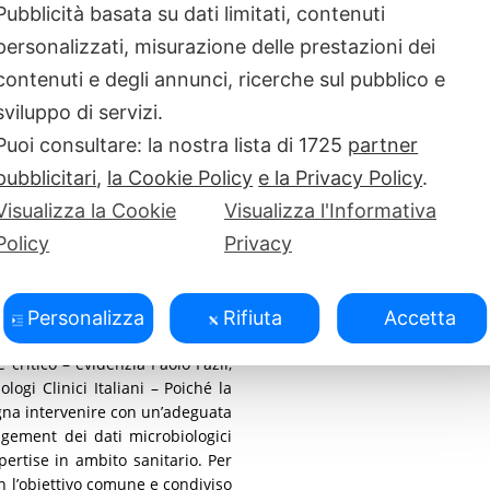
Pubblicità basata su dati limitati, contenuti
cenario italiano in tema di
personalizzati, misurazione delle prestazioni dei
ppropriatezza prescrittiva della
ncrementare la possibilità di
contenuti e degli annunci, ricerche sul pubblico e
oni, Direttore Scientifico della
sviluppo di servizi.
umerosi studi confermano che
Puoi consultare: la nostra lista di
1725
partner
lenza infettivologica può ridurre
gravi. Altrettanto importante è la
pubblicitari
,
la Cookie Policy
e la Privacy Policy
.
ore, la somministrazione della
Visualizza la Cookie
Visualizza l'Informativa
ra dell’8%. La piattaforma CADIS,
Policy
Privacy
nche in quei centri non dotati di
, visto che questi reparti sono
Personalizza
Rifiuta
Accetta
boratori di microbiologia clinica
ritico – evidenzia Paolo Fazii,
ogi Clinici Italiani – Poiché la
sogna intervenire con un’adeguata
agement dei dati microbiologici
xpertise in ambito sanitario. Per
n l’obiettivo comune e condiviso