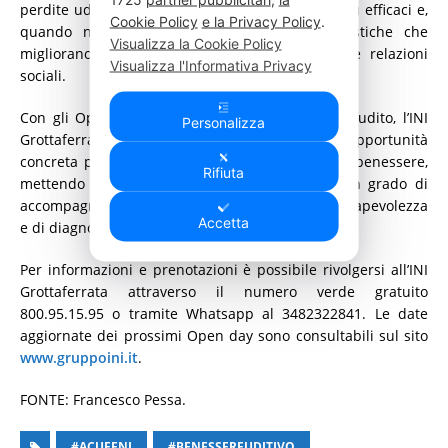
perdite uditive, attuare strategie terapeutiche più efficaci e,
Cookie Policy
e la Privacy Policy
.
quando necessario, ricorrere a soluzioni acustiche che
Visualizza la Cookie Policy
migliorano la comunicazione e la qualità delle relazioni
Visualizza l'Informativa Privacy
sociali.
Con gli Open Day dedicati alla prevenzione dell’udito, l’INI
Personalizza
Grottaferrata intende offrire alla comunità un’opportunità
concreta per prendersi cura di sé e del proprio benessere,
Rifiuta
mettendo a disposizione specialisti qualificati in grado di
accompagnare le persone in un percorso di consapevolezza
Accetta
e di diagnosi precoce.
Per informazioni e prenotazioni è possibile rivolgersi all’INI
Grottaferrata attraverso il numero verde gratuito
800.95.15.95 o tramite Whatsapp al 3482322841. Le date
aggiornate dei prossimi Open day sono consultabili sul sito
www.gruppoini.it
.
FONTE: Francesco Pessa.
#ACUFENI
#BENESSEREUDITIVO