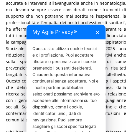
accurate e interventi all’avanguardia anche in neonatologia,
ma devono sempre essere considerati come strumenti di
supporto che non potranno mai sostituire l’esperienza, la
professionalità e l’empatia dei nostri professionisti sanitari”,
ha affermato il Ministro. “Sempre nell’ottica di garantire a
My Agile Privacy®
✕
tutti i neonati le migliori cure, abbiamo avviato e finanziato
la campagna di immunizzazione contro il Virus Respiratorio
Sinciziale, che ha visto nella stagione 2024-2025 una
Questo sito utilizza cookie tecnici
riduzione dei ricoveri fino al 74%, con effetti positivi anche
e di profilazione. Puoi accettare,
sulla spesa sanitaria. È la dimostrazione di come
rifiutare o personalizzare i cookie
prevenzione e innovazione possono tradursi in risultati
premendo i pulsanti desiderati.
tangibili sia per i piccoli pazienti sia per la collettività.
Chiudendo questa informativa
Questo congresso affronta con accuratezza tutti gli aspetti
continuerai senza accettare. Noi e
che definiscono la neonatologia contemporanea, dalla
i nostri partner pubblicitari
ricerca scientifica alle tecnologie emergenti, dalla relazione
selezionati possiamo archiviare e/o
con i genitori fino alla sensibilità verso le disuguaglianze
accedere alle informazioni sul tuo
sociali. Sono questioni che ci riguardano da vicino e che
dispositivo, come i cookie,
confermano l’importanza del dialogo tra istituzioni e
identificatori unici, dati di
comunità professionale”.
navigazione. Puoi sempre
scegliere gli scopi specifici legati