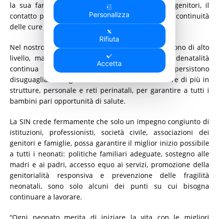
la sua famiglia, che valorizza la presenza dei genitori, il
Personalizza
contatto pelle-a-pelle, l’allattamento al seno e la continuità
delle cure anche dopo la dimissione.
Rifiuta
Nel nostro Paese si nasce bene, perché le cure sono di alto
livello, ma si nasce sempre meno. Il tasso di denatalità
Accetta
continua inesorabilmente a crescere, persistono
disuguaglianze regionali e la necessità di investire di più in
strutture, personale e reti perinatali, per garantire a tutti i
bambini pari opportunità di salute.
La SIN crede fermamente che solo un impegno congiunto di
istituzioni, professionisti, società civile, associazioni dei
genitori e famiglie, possa garantire il miglior inizio possibile
a tutti i neonati: politiche familiari adeguate, sostegno alle
madri e ai padri, accesso equo ai servizi, promozione della
genitorialità responsiva e prevenzione delle fragilità
neonatali, sono solo alcuni dei punti su cui bisogna
continuare a lavorare.
“Ogni neonato merita di iniziare la vita con le migliori