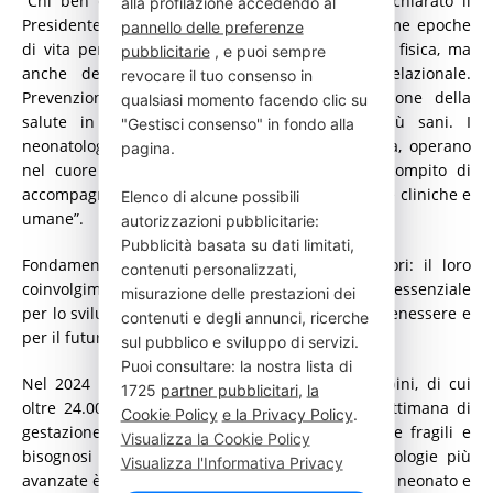
“Chi ben comincia è a metà dell’opera “, ha dichiarato il
alla profilazione accedendo al
Presidente Agosti, “dobbiamo investire nelle prime epoche
pannello delle preferenze
di vita per porre le basi non solo della crescita fisica, ma
pubblicitarie
, e puoi sempre
anche dello sviluppo cognitivo, emotivo e relazionale.
revocare il tuo consenso in
Prevenzione, sostegno alle famiglie e promozione della
qualsiasi momento facendo clic su
salute in questa fase garantiscono adulti più sani. I
"Gestisci consenso" in fondo alla
neonatologi, specialisti dei primi momenti di vita, operano
pagina.
nel cuore dei primi mille giorni e hanno il compito di
accompagnare neonati e famiglie con competenze cliniche e
Elenco di alcune possibili
umane”.
autorizzazioni pubblicitarie:
Pubblicità basata su dati limitati,
Fondamentali in questo percorso sono i genitori: il loro
contenuti personalizzati,
coinvolgimento attivo, informato e supportato, è essenziale
misurazione delle prestazioni dei
per lo sviluppo in salute del neonato, per il suo benessere e
contenuti e degli annunci, ricerche
per il futuro della società.
sul pubblico e sviluppo di servizi.
Puoi consultare: la nostra lista di
Nel 2024 in Italia sono nati circa 370.000 bambini, di cui
1725
partner pubblicitari
,
la
oltre 24.000 prematuri (nati prima della 37a settimana di
Cookie Policy
e la Privacy Policy
.
gestazione). Alcuni di questi sono estremamente fragili e
Visualizza la Cookie Policy
bisognosi di cure complesse: accanto alle tecnologie più
Visualizza l'Informativa Privacy
avanzate è indispensabile l’approccio centrato sul neonato e