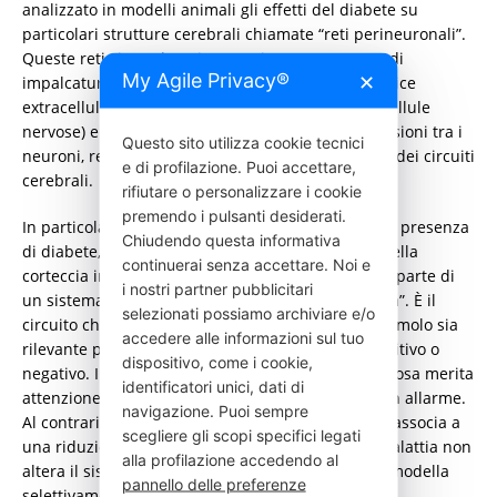
analizzato in modelli animali gli effetti del diabete su
particolari strutture cerebrali chiamate “reti perineuronali”.
Queste reti circondano i neuroni come una sorta di
My Agile Privacy®
✕
impalcatura di sostegno, facendo parte della matrice
extracellulare (cioè dell’ambiente che avvolge le cellule
nervose) e contribuiscono a stabilizzare le connessioni tra i
Questo sito utilizza cookie tecnici
neuroni, regolando l’equilibrio e il funzionamento dei circuiti
e di profilazione. Puoi accettare,
cerebrali.
rifiutare o personalizzare i cookie
premendo i pulsanti desiderati.
In particolare, i ricercatori hanno osservato che, in presenza
Chiudendo questa informativa
di diabete, queste strutture risultano più dense nella
continuerai senza accettare. Noi e
corteccia insulare, una regione del cervello che fa parte di
i nostri partner pubblicitari
un sistema cerebrale chiamato “rete della salienza”. È il
selezionati possiamo archiviare e/o
circuito che ci permette di stabilire quanto uno stimolo sia
accedere alle informazioni sul tuo
rilevante per noi e se abbia un valore emotivo positivo o
dispositivo, come i cookie,
negativo. In altre parole, contribuisce a decidere cosa merita
identificatori unici, dati di
attenzione, cosa ci attrae e cosa, invece, ci mette in allarme.
navigazione. Puoi sempre
Al contrario, in altre aree del cervello il diabete si associa a
scegliere gli scopi specifici legati
una riduzione di queste strutture, segno che la malattia non
alla profilazione accedendo al
altera il sistema nervoso in modo uniforme, ma rimodella
pannello delle preferenze
selettivamente diversi circuiti.