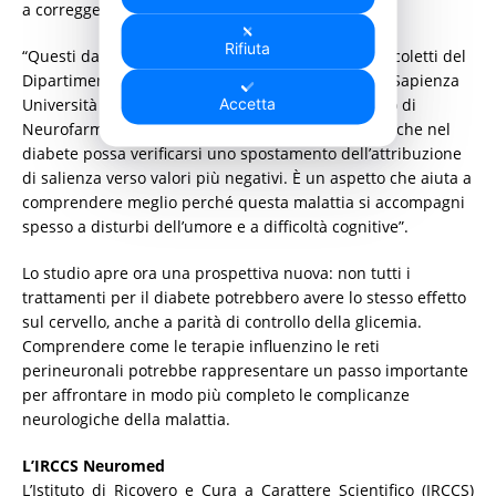
a correggere le alterazioni comportamentali.
Rifiuta
“Questi dati – aggiunge il Professor Ferdinando Nicoletti del
Dipartimento di Farmacologia e tossicologia della Sapienza
Accetta
Università di Roma e Responsabile del Laboratorio di
Neurofarmacologia del Neuromed – suggeriscono che nel
diabete possa verificarsi uno spostamento dell’attribuzione
di salienza verso valori più negativi. È un aspetto che aiuta a
comprendere meglio perché questa malattia si accompagni
spesso a disturbi dell’umore e a difficoltà cognitive”.
Lo studio apre ora una prospettiva nuova: non tutti i
trattamenti per il diabete potrebbero avere lo stesso effetto
sul cervello, anche a parità di controllo della glicemia.
Comprendere come le terapie influenzino le reti
perineuronali potrebbe rappresentare un passo importante
per affrontare in modo più completo le complicanze
neurologiche della malattia.
L’IRCCS Neuromed
L’Istituto di Ricovero e Cura a Carattere Scientifico (IRCCS)