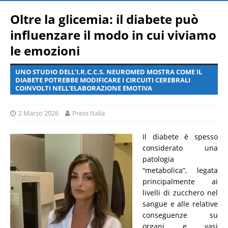
Oltre la glicemia: il diabete può
influenzare il modo in cui viviamo
le emozioni
UNO STUDIO DELL’I.R.C.C.S. NEUROMED MOSTRA COME IL
DIABETE POTREBBE MODIFICARE I CIRCUITI CEREBRALI
COINVOLTI NELL’ELABORAZIONE EMOTIVA
2 Marzo 2026
Press Italia
Il diabete è spesso
considerato una
patologia
“metabolica”, legata
principalmente ai
livelli di zucchero nel
sangue e alle relative
conseguenze su
organi e vasi