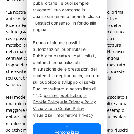
pubblicitarie
, e puoi sempre
revocare il tuo consenso in
“La nostra ricerca – dice la Dottoressa Giada Mascio, prima
qualsiasi momento facendo clic su
autrice del paper e Principal Investigator del progetto di
"Gestisci consenso" in fondo alla
Ricerca Finalizzata Giovani Ricercatori del Ministero della
pagina.
Salute (GR-2021-12372496) grazie al quale lo studio è stato
reso possibile – mostra che il diabete non altera solo il
Elenco di alcune possibili
metabolismo, ma modifica in modo selettivo l’architettura
autorizzazioni pubblicitarie:
della matrice extracellulare in regioni del Sistema Nervoso
Pubblicità basata su dati limitati,
centrale coinvolte nell’elaborazione emotiva, rendendola
contenuti personalizzati,
troppo densa, quasi rigida. La vera svolta è aver dimostrato
misurazione delle prestazioni dei
che esiste un legame diretto tra l’alterata densità di queste
contenuti e degli annunci, ricerche
reti cerebrali e i disturbi comportamentali legati alla
sul pubblico e sviluppo di servizi.
salienza.”.
Puoi consultare: la nostra lista di
1725
partner pubblicitari
,
la
Nei modelli animali studiati, infatti, il diabete era associato a
Cookie Policy
e la Privacy Policy
.
una minore attrazione verso stimoli sociali nuovi, oltre a una
Visualizza la Cookie Policy
maggiore sensibilità agli stimoli negativi, come ad esempio il
Visualizza l'Informativa Privacy
dolore. Intervenendo in modo mirato sulla corteccia insulare
e utilizzando un enzima capace di “smontare”
selettivamente le reti perineuronali, i ricercatori sono riusciti
Personalizza