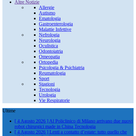
Altre Notizie
Allergie
Autismo
Ematologia
Gastroenterologia
Malattie Infettive
Nefrologia
Neurologia
Oculistica
Odontoiatria
Omeopatia
Ortopedia
Psicologia & Psichiatria
Reumatologia
Sport
Stagioni
Tecnologia
Urologia
Vie Respiratorie
Ultime
[ 4 Agosto 2026 ]
Al Policlinico di Milano arrivano due nuovi
robot chirurgici made in China
Tecnologia
[ 4 Agosto 2026 ]
Lenti a contatto d’estate: tutto quello che