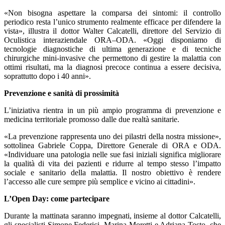
«Non bisogna aspettare la comparsa dei sintomi: il controllo
periodico resta l’unico strumento realmente efficace per difendere la
vista», illustra il dottor Walter Calcatelli, direttore del Servizio di
Oculistica interaziendale ORA–ODA. «Oggi disponiamo di
tecnologie diagnostiche di ultima generazione e di tecniche
chirurgiche mini-invasive che permettono di gestire la malattia con
ottimi risultati, ma la diagnosi precoce continua a essere decisiva,
soprattutto dopo i 40 anni».
Prevenzione e sanità di prossimità
L’iniziativa rientra in un più ampio programma di prevenzione e
medicina territoriale promosso dalle due realtà sanitarie.
«La prevenzione rappresenta uno dei pilastri della nostra missione»,
sottolinea Gabriele Coppa, Direttore Generale di ORA e ODA.
«Individuare una patologia nelle sue fasi iniziali significa migliorare
la qualità di vita dei pazienti e ridurre al tempo stesso l’impatto
sociale e sanitario della malattia. Il nostro obiettivo è rendere
l’accesso alle cure sempre più semplice e vicino ai cittadini».
L’Open Day: come partecipare
Durante la mattinata saranno impegnati, insieme al dottor Calcatelli,
gli specialisti Simone Federici, Marina Moretti e Adriana Tosto, che