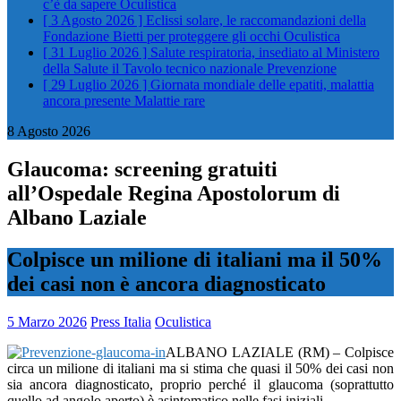
c’è da sapere
Oculistica
[ 3 Agosto 2026 ]
Eclissi solare, le raccomandazioni della
Fondazione Bietti per proteggere gli occhi
Oculistica
[ 31 Luglio 2026 ]
Salute respiratoria, insediato al Ministero
della Salute il Tavolo tecnico nazionale
Prevenzione
[ 29 Luglio 2026 ]
Giornata mondiale delle epatiti, malattia
ancora presente
Malattie rare
8 Agosto 2026
Glaucoma: screening gratuiti
all’Ospedale Regina Apostolorum di
Albano Laziale
Colpisce un milione di italiani ma il 50%
dei casi non è ancora diagnosticato
5 Marzo 2026
Press Italia
Oculistica
ALBANO LAZIALE (RM) – Colpisce
circa un milione di italiani ma si stima che quasi il 50% dei casi non
sia ancora diagnosticato, proprio perché il glaucoma (soprattutto
quello ad angolo aperto) è asintomatico nelle fasi iniziali.