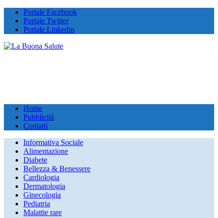
Portale Facebook
Portale Twitter
Portale Linkedin
Home
Pubblicità
Contatti
Informativa Sociale
Alimentazione
Diabete
Bellezza & Benessere
Cardiologia
Dermatologia
Ginecologia
Pediatria
Malattie rare