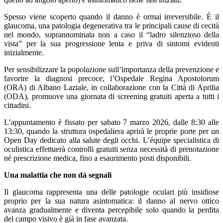
Spesso viene scoperto quando il danno è ormai irreversibile. È il
glaucoma, una patologia degenerativa tra le principali cause di cecità
nel mondo, soprannominata non a caso il “ladro silenzioso della
vista” per la sua progressione lenta e priva di sintomi evidenti
inizialmente.
Per sensibilizzare la popolazione sull’importanza della prevenzione e
favorire la diagnosi precoce, l’Ospedale Regina Apostolorum
(ORA) di Albano Laziale, in collaborazione con la Città di Aprilia
(ODA), promuove una giornata di screening gratuiti aperta a tutti i
cittadini.
L’appuntamento è fissato per sabato 7 marzo 2026, dalle 8:30 alle
13:30, quando la struttura ospedaliera aprirà le proprie porte per un
Open Day dedicato alla salute degli occhi. L’équipe specialistica di
oculistica effettuerà controlli gratuiti senza necessità di prenotazione
né prescrizione medica, fino a esaurimento posti disponibili.
Una malattia che non dà segnali
Il glaucoma rappresenta una delle patologie oculari più insidiose
proprio per la sua natura asintomatica: il danno al nervo ottico
avanza gradualmente e diventa percepibile solo quando la perdita
del campo visivo è già in fase avanzata.