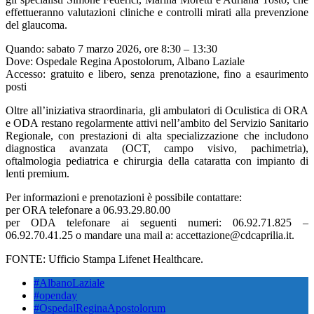
effettueranno valutazioni cliniche e controlli mirati alla prevenzione
del glaucoma.
Quando: sabato 7 marzo 2026, ore 8:30 – 13:30
Dove: Ospedale Regina Apostolorum, Albano Laziale
Accesso: gratuito e libero, senza prenotazione, fino a esaurimento
posti
Oltre all’iniziativa straordinaria, gli ambulatori di Oculistica di ORA
e ODA restano regolarmente attivi nell’ambito del Servizio Sanitario
Regionale, con prestazioni di alta specializzazione che includono
diagnostica avanzata (OCT, campo visivo, pachimetria),
oftalmologia pediatrica e chirurgia della cataratta con impianto di
lenti premium.
Per informazioni e prenotazioni è possibile contattare:
per ORA telefonare a 06.93.29.80.00
per ODA telefonare ai seguenti numeri: 06.92.71.825 –
06.92.70.41.25 o mandare una mail a: accettazione@cdcaprilia.it.
FONTE: Ufficio Stampa Lifenet Healthcare.
#AlbanoLaziale
#openday
#OspedalReginaApostolorum