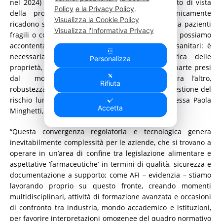
nel 2024) e supera i 5 miliardi di euro. Dal punto di vista
Policy
e la Privacy Policy
.
della produzione industriale, i prodotti tecnicamente
Visualizza la Cookie Policy
ricadono sotto la normativa alimentare, destinati a pazienti
Visualizza l'Informativa Privacy
fragili o con bisogni clinici specifici, tuttavia “non possiamo
accontentarci del rispetto dei requisiti igienico‑sanitari: è
necessaria un’attività di progettazione, verifica delle
Personalizza
proprietà, produzione, controllo e tracciabilità in parte presi
dal mondo farmaceutico, per garantire, tra l’altro,
Rifiuta
robustezza dei processi, validazione analitica e gestione del
rischio lungo l’intera filiera”, spiega la Professoressa Paola
Accetta
Minghetti, Vice Presidente dell’AFI.
“Questa convergenza regolatoria e tecnologica genera
inevitabilmente complessità per le aziende, che si trovano a
operare in un’area di confine tra legislazione alimentare e
aspettative ‘farmaceutiche’ in termini di qualità, sicurezza e
documentazione a supporto; come AFI – evidenzia – stiamo
lavorando proprio su questo fronte, creando momenti
multidisciplinari, attività di formazione avanzata e occasioni
di confronto tra industria, mondo accademico e istituzioni,
per favorire interpretazioni omogenee del quadro normativo