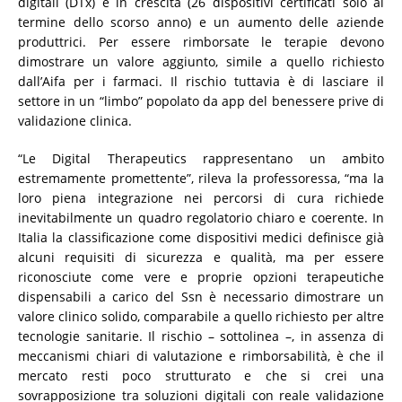
digitali (DTx) è in crescita (26 dispositivi certificati solo al
termine dello scorso anno) e un aumento delle aziende
produttrici. Per essere rimborsate le terapie devono
dimostrare un valore aggiunto, simile a quello richiesto
dall’Aifa per i farmaci. Il rischio tuttavia è di lasciare il
settore in un “limbo” popolato da app del benessere prive di
validazione clinica.
“Le Digital Therapeutics rappresentano un ambito
estremamente promettente”, rileva la professoressa, “ma la
loro piena integrazione nei percorsi di cura richiede
inevitabilmente un quadro regolatorio chiaro e coerente. In
Italia la classificazione come dispositivi medici definisce già
alcuni requisiti di sicurezza e qualità, ma per essere
riconosciute come vere e proprie opzioni terapeutiche
dispensabili a carico del Ssn è necessario dimostrare un
valore clinico solido, comparabile a quello richiesto per altre
tecnologie sanitarie. Il rischio – sottolinea –, in assenza di
meccanismi chiari di valutazione e rimborsabilità, è che il
mercato resti poco strutturato e che si crei una
sovrapposizione tra soluzioni digitali con reale validazione