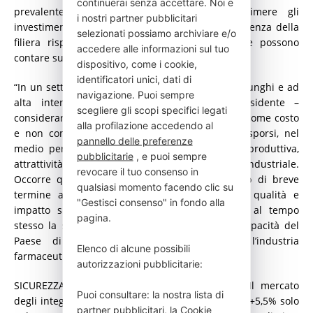
continuerai senza accettare. Noi e
prevalentemente difensivi, rischia di comprimere gli
i nostri partner pubblicitari
investimenti in innovazione e indebolire la resilienza della
selezionati possiamo archiviare e/o
filiera rispetto ai competitor internazionali che possono
accedere alle informazioni sul tuo
contare su contesti più stabili e programmabili.
dispositivo, come i cookie,
identificatori unici, dati di
“In un settore caratterizzato da cicli di sviluppo lunghi e ad
navigazione. Puoi sempre
alta intensità di capitale – dichiara il presidente –
scegliere gli scopi specifici legati
considerare la spesa per farmaci innovativi solo come costo
alla profilazione accedendo al
e non come investimento strategico significa esporsi, nel
pannello delle preferenze
medio periodo, al rischio di perdere capacità produttiva,
pubblicitarie
, e puoi sempre
attrattività per la ricerca clinica e competitività industriale.
revocare il tuo consenso in
Occorre quindi passare da una logica di taglio di breve
qualsiasi momento facendo clic su
termine a una governance che premi valore, qualità e
"Gestisci consenso" in fondo alla
impatto sulla salute pubblica, salvaguardando al tempo
pagina.
stesso la sostenibilità dei conti pubblici e la capacità del
Paese di restare un hub credibile per l’industria
Elenco di alcune possibili
farmaceutica europea e globale”.
autorizzazioni pubblicitarie:
SICUREZZA NEL SETTORE DEGLI INTEGRATORI. Il mercato
Puoi consultare: la nostra lista di
degli integratori in Italia cresce di anno in anno (+5,5% solo
partner pubblicitari
,
la Cookie