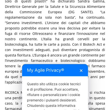
solo di questi pilastri” ha dichiarato Sandra Gallina,
Direttrice Generale per la Salute e la Sicurezza Alimentare
della Commissione Europea (DG SANTE). “La
regolamentazione da sola non basta”, ha continuato.
“Servono investimenti. L’Unione dei capitali che abbiamo
proposto potrebbe essere una leva decisiva per evitare la
fuga di risorse Oltreoceano e finanziare l’innovazione nel
nostro continente. L’Italia ha grandi cervelli per la
biotecnologia, ha tutte le carte a posto. Con il Biotech Act e
con investimenti adeguati, può diventare protagonista di
questa fioritura. L’Europa è ancora un grande continente per
l’investimento farmaceutico e biotecnologico: dobbiamo
tenere la barra dritta. La riforma legislativa del farmaco
My Agile Privacy®
✕
europea dovrebbe vedere l’approvazione finale a novembre,
da quel momento gli Stati membri avranno due anni per
l’applicazione”.
Questo sito utilizza cookie tecnici
e di profilazione. Puoi accettare,
RICERCA MENO ATTRATTIVA. Altro ambito in cui si rischia
rifiutare o personalizzare i cookie
una perdita di competitività è quello dei rimborsi. In questo
premendo i pulsanti desiderati.
caso, la ricerca di un risparmio immediato sulla spesa
Chiudendo questa informativa
farmaceutica, perseguita in modo lineare e con strumenti