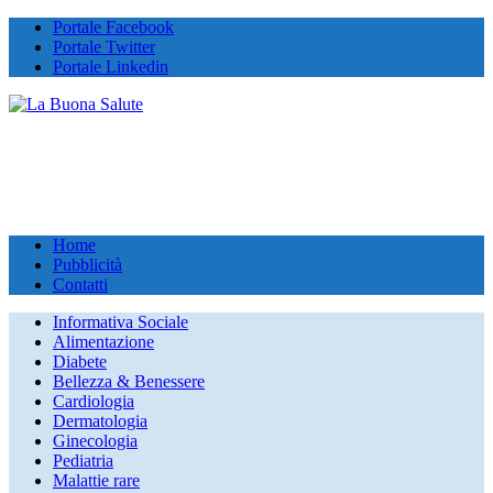
Portale Facebook
Portale Twitter
Portale Linkedin
Home
Pubblicità
Contatti
Informativa Sociale
Alimentazione
Diabete
Bellezza & Benessere
Cardiologia
Dermatologia
Ginecologia
Pediatria
Malattie rare