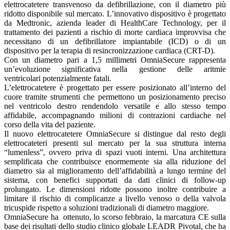
elettrocatetere transvenoso da defibrillazione, con il diametro più
ridotto disponibile sul mercato. L’innovativo dispositivo è progettato
da Medtronic, azienda leader di HealthCare Technology, per il
trattamento dei pazienti a rischio di morte cardiaca improvvisa che
necessitano di un defibrillatore impiantabile (ICD) o di un
dispositivo per la terapia di resincronizzazione cardiaca (CRT-D).
Con un diametro pari a 1,5 millimetri OmniaSecure rappresenta
un’evoluzione significativa nella gestione delle aritmie
ventricolari potenzialmente fatali.
L’elettrocatetere è progettato per essere posizionato all’interno del
cuore tramite strumenti che permettono un posizionamento preciso
nel ventricolo destro rendendolo versatile e allo stesso tempo
affidabile, accompagnando milioni di contrazioni cardiache nel
corso della vita del paziente.
Il nuovo elettrocatetere OmniaSecure si distingue dal resto degli
elettrocateteri presenti sul mercato per la sua struttura interna
“lumenless”, ovvero priva di spazi vuoti interni. Una architettura
semplificata che contribuisce enormemente sia alla riduzione del
diametro sia al miglioramento dell’affidabilità a lungo termine del
sistema, con benefici supportati da dati clinici di follow-up
prolungato. Le dimensioni ridotte possono inoltre contribuire a
limitare il rischio di complicanze a livello venoso o della valvola
tricuspide rispetto a soluzioni tradizionali di diametro maggiore.
OmniaSecure ha ottenuto, lo scorso febbraio, la marcatura CE sulla
base dei risultati dello studio clinico globale LEADR Pivotal, che ha