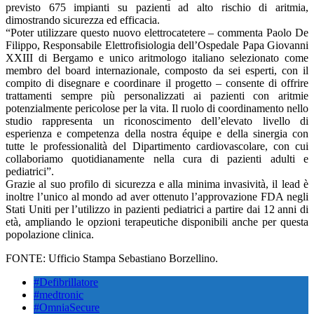
previsto 675 impianti su pazienti ad alto rischio di aritmia,
dimostrando sicurezza ed efficacia.
“Poter utilizzare questo nuovo elettrocatetere – commenta Paolo De
Filippo, Responsabile Elettrofisiologia dell’Ospedale Papa Giovanni
XXIII di Bergamo e unico aritmologo italiano selezionato come
membro del board internazionale, composto da sei esperti, con il
compito di disegnare e coordinare il progetto – consente di offrire
trattamenti sempre più personalizzati ai pazienti con aritmie
potenzialmente pericolose per la vita. Il ruolo di coordinamento nello
studio rappresenta un riconoscimento dell’elevato livello di
esperienza e competenza della nostra équipe e della sinergia con
tutte le professionalità del Dipartimento cardiovascolare, con cui
collaboriamo quotidianamente nella cura di pazienti adulti e
pediatrici”.
Grazie al suo profilo di sicurezza e alla minima invasività, il lead è
inoltre l’unico al mondo ad aver ottenuto l’approvazione FDA negli
Stati Uniti per l’utilizzo in pazienti pediatrici a partire dai 12 anni di
età, ampliando le opzioni terapeutiche disponibili anche per questa
popolazione clinica.
FONTE: Ufficio Stampa Sebastiano Borzellino.
#Defibrillatore
#medtronic
#OmniaSecure