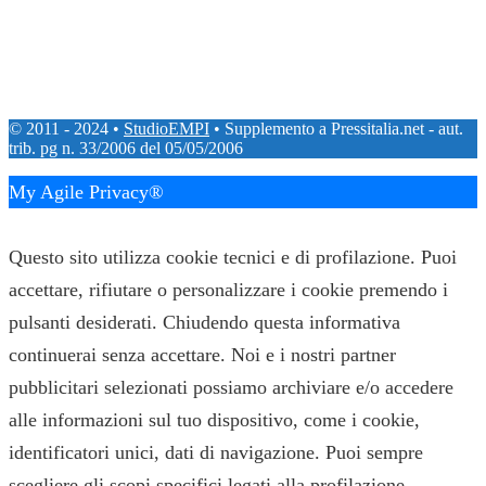
© 2011 - 2024 •
StudioEMPI
• Supplemento a Pressitalia.net - aut.
trib. pg n. 33/2006 del 05/05/2006
My Agile Privacy®
✕
Questo sito utilizza cookie tecnici e di profilazione. Puoi
accettare, rifiutare o personalizzare i cookie premendo i
pulsanti desiderati. Chiudendo questa informativa
continuerai senza accettare. Noi e i nostri partner
pubblicitari selezionati possiamo archiviare e/o accedere
alle informazioni sul tuo dispositivo, come i cookie,
identificatori unici, dati di navigazione. Puoi sempre
scegliere gli scopi specifici legati alla profilazione