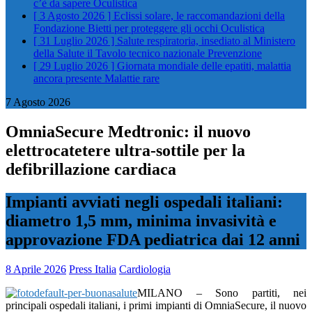
c’è da sapere
Oculistica
[ 3 Agosto 2026 ]
Eclissi solare, le raccomandazioni della
Fondazione Bietti per proteggere gli occhi
Oculistica
[ 31 Luglio 2026 ]
Salute respiratoria, insediato al Ministero
della Salute il Tavolo tecnico nazionale
Prevenzione
[ 29 Luglio 2026 ]
Giornata mondiale delle epatiti, malattia
ancora presente
Malattie rare
7 Agosto 2026
OmniaSecure Medtronic: il nuovo
elettrocatetere ultra-sottile per la
defibrillazione cardiaca
Impianti avviati negli ospedali italiani:
diametro 1,5 mm, minima invasività e
approvazione FDA pediatrica dai 12 anni
8 Aprile 2026
Press Italia
Cardiologia
MILANO – Sono partiti, nei
principali ospedali italiani, i primi impianti di OmniaSecure, il nuovo