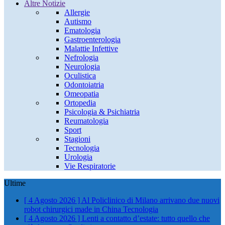
Altre Notizie
Allergie
Autismo
Ematologia
Gastroenterologia
Malattie Infettive
Nefrologia
Neurologia
Oculistica
Odontoiatria
Omeopatia
Ortopedia
Psicologia & Psichiatria
Reumatologia
Sport
Stagioni
Tecnologia
Urologia
Vie Respiratorie
Ultime
[ 4 Agosto 2026 ]
Al Policlinico di Milano arrivano due nuovi
robot chirurgici made in China
Tecnologia
[ 4 Agosto 2026 ]
Lenti a contatto d’estate: tutto quello che