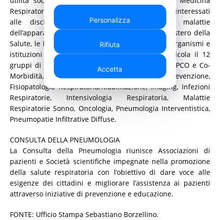
utilità sociale di promuovere lo sviluppo della Medicina
Respiratoria. La Società riunisce Medici Chirurghi interessati
Personalizza
alle discipline connesse allo studio delle malattie
dell’apparato respiratorio e collabora con il Ministero della
Salute, le Regioni, le aziende sanitarie e gli altri organismi e
Rifiuta
istituzioni sanitarie pubbliche. La SIP-IRS si articola il 12
gruppi di studio: Asma e Allergie Respiratorie, BPCO e Co-
Accetta
Morbidità, Clinica, Epidemiologia e Prevenzione,
Fisiopatologia Respiratoria/Riabilitazione, Imaging, Infezioni
Respiratorie, Intensivologia Respiratoria, Malattie
Respiratorie Sonno, Oncologia, Pneumologia Interventistica,
Pneumopatie Infiltrative Diffuse.
CONSULTA DELLA PNEUMOLOGIA
La Consulta della Pneumologia riunisce Associazioni di
pazienti e Società scientifiche impegnate nella promozione
della salute respiratoria con l’obiettivo di dare voce alle
esigenze dei cittadini e migliorare l’assistenza ai pazienti
attraverso iniziative di prevenzione e educazione.
FONTE: Ufficio Stampa Sebastiano Borzellino.