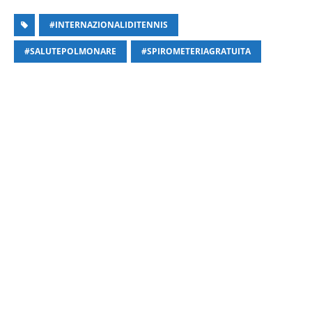
#INTERNAZIONALIDITENNIS
#SALUTEPOLMONARE
#SPIROMETERIAGRATUITA