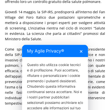
offrendo loro un controllo gratuito della salute polmonare.
Giovedì 14 maggio, la SIP-IRS, predisporrà all’interno del Fan
Village del Foro Italico due postazioni spirometriche e
metterà a disposizione i propri esperti per svolgere attività
di screening. L’iniziativa rientra nel ciclo di incontri “Salute
in evidenza. La scienza che parla ai cittadini” promossi dal
Ministero della Salute.
Come spiegato dalla prof.ssa Paola Rogliani, presidente
My Agile Privacy®
✕
della SIP-IRS, “La spirometria è un esame semplice e non
invasivo che permette di valutare come funzionano i nostri
Questo sito utilizza cookie tecnici
polmoni, misurando quanta aria respiriamo e con quale
e di profilazione. Puoi accettare,
efficacia, offrendo un’indicazione chiara dello stato di salute
rifiutare o personalizzare i cookie
dell’apparato respiratorio. È uno strumento fondamentale di
premendo i pulsanti desiderati.
prevenzione, perché alcune malattie respiratorie, come
Chiudendo questa informativa
l’asma o la BPCO, possono svilupparsi senza sintomi evidenti
continuerai senza accettare. Noi e
nelle fasi iniziali. Un controllo precoce consente di
i nostri partner pubblicitari
individuare eventuali problemi e intervenire
selezionati possiamo archiviare e/o
tempestivamente.
accedere alle informazioni sul tuo