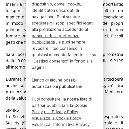
dispositivo, come i cookie,
Inserirla in un torneo sportivo ha un significato importante:
identificatori unici, dati di
lo sport è sinonimo di salute e benessere, e offrire un
navigazione. Puoi sempre
momento di controllo avvicina le persone alla prevenzione
scegliere gli scopi specifici legati
in modo diretto e accessibile. Prendersi cura dei propri
alla profilazione accedendo al
polmoni significa anche adottare stili di vita corretti: non
pannello delle preferenze
fumare, mantenersi attivi e fare controlli periodici. Piccoli
pubblicitarie
, e puoi sempre
gesti che fanno una grande differenza nel tempo”.
revocare il tuo consenso in
Sarà possibile sottoporsi gratuitamente alla spirometria
qualsiasi momento facendo clic su
dalle 9.00 alle 20.00 raggiungendo lo stand della SIP-IRS
"Gestisci consenso" in fondo alla
all’interno del Foro Italico.
pagina.
Durante l’iniziativa, la professoressa Rogliani parteciperà
Elenco di alcune possibili
anche al talk “Salute respiratoria e allergologica”, tra
autorizzazioni pubblicitarie:
prevenzione e qualità della vita, organizzato dal Ministero
della Salute alle 12.00.
Puoi consultare: la nostra lista di
partner pubblicitari
,
la Cookie
SIP-IRS
Policy
e la Privacy Policy
.
La Società Italiana di Pneumologia – Italian Respiratory
Visualizza la Cookie Policy
Society (SIP/IRS) ha la finalità di interesse generale e di
Visualizza l'Informativa Privacy