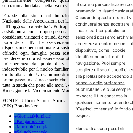
particolarmente complesse, quali l’ipotermia terapeutica e le
rifiutare o personalizzare i co
situazioni a limitata aspettativa di vita”.
premendo i pulsanti desiderat
“Grazie alla stretta collaborazione tra Vivere Coordinamento
Chiudendo questa informativ
Nazionale delle Associazioni per la Neonatologia ETS e SIN, molte
continuerai senza accettare. 
TIN oggi sono aperte h24. Purtroppo, come associazione di genitori,
i nostri partner pubblicitari
assistiamo ancora troppo spesso a casi in cui mamma e papà sono
selezionati possiamo archivia
considerati visitatori e quindi devono attenersi all’orario affisso sulla
porta della TIN. Le associazioni locali e Vivere ETS sono a
accedere alle informazioni sul
disposizione per continuare a sostenere il cambiamento necessario
dispositivo, come i cookie,
affinché ogni famiglia possa restare vicino al proprio neonato,
identificatori unici, dati di
prendersene cura ed essere essa stessa cura. La Kangaroo Care è
navigazione. Puoi sempre
un’esperienza dal punto di vista sensoriale e della relazione
indescrivibile per il nucleo familiare. È una questione di equità e di
scegliere gli scopi specifici le
diritto alla salute. Un cammino di molte miglia inizia sempre con un
alla profilazione accedendo a
primo passo, ma è necessario che seguano altri passi per percorrere
pannello delle preferenze
tutta la strada che porta alla meta”, concludono la Presidente Martina
pubblicitarie
, e puoi sempre
Bruscagnin e la Vicepresidente Monica Ceccatelli di Vivere ETS.
revocare il tuo consenso in
FONTE: Ufficio Stampa Società Italiana di Neonatologia – ETS
qualsiasi momento facendo cl
(SIN) Brandmaker.
"Gestisci consenso" in fondo a
pagina.
#GiornataMondiale
#KangarooCare
#MarsupioTerapia
Elenco di alcune possibili
#SaluteNeonatale