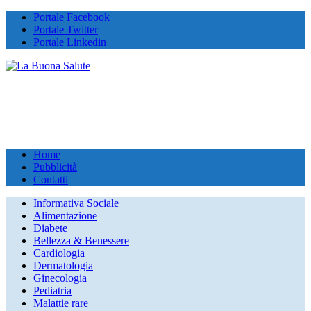
Portale Facebook
Portale Twitter
Portale Linkedin
Home
Pubblicità
Contatti
Informativa Sociale
Alimentazione
Diabete
Bellezza & Benessere
Cardiologia
Dermatologia
Ginecologia
Pediatria
Malattie rare