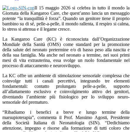
Il 15 maggio 2026 si celebra in tutto il mondo la
Giornata della Kangaroo Care, che quest’anno lancia un messaggio
potente “la tranquillità è forza”. Quando un genitore tiene il proprio
bambino su di sé, pelle-a-pelle, il mondo rallenta, il respiro si calma,
lo stress si attenua e il legame cresce.
La Kangaroo Care (KC) è riconosciuta dall’Organizzazione
Mondiale della Sanità (OMS) come standard per la promozione
della salute del neonato pretermine e/o di basso peso alla nascita e
della sua famiglia. Ma anche nel neonato a termine, nei suoi primi
mesi di vita extrauterina, essa svolge un ruolo fondamentale nel
processo di attaccamento e neurosviluppo.
La KC offre un ambiente di stimolazione sensoriale complessa che
coinvolge tutti i canali percettivi, integrando tre elementi
fondamentali: contatto prolungato pelle-a-pelle, supporto
all’allattamento esclusivo e coinvolgimento attivo dei genitori,
diventando l’ambiente più fisiologico per lo sviluppo neuro-
sensoriale del prematuro.
“Ribadiamo i benefici a breve e lungo termine della
marsupioterapia”, commenta il Prof. Massimo Agosti, Presidente
della Società Italiana di Neonatologia (SIN). “Dedichiamo
attenzione, impegno e risorse alla formazione di tutti coloro che