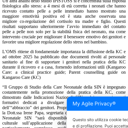
Un’altra analisi dello studio IPISTOSS si è concentrata sulla risposta
fisiologica allo stress: a 4 mesi di età corretta i neonati che hanno
ricevuto contatto pelle a pelle immediato hanno mostrato una
maggiore emotività positiva ed è stata anche osservata una
migliore co-regolazione del cortisolo tra madre e figlio. Questi
risultati supportano ulteriormente l’avvio immediato del contatto
pelle a pelle non solo per la stabilità fisica del neonato, ma come
intervento cruciale per migliorare il benessere emotivo dei genitori e
favorire una migliore regolazione dello stress nel bambino.
L’OMS ritiene di fondamentale importanza la diffusione della KC e
ad ottobre 2025 ha pubblicato due documenti rivolti al personale
sanitario al fine di supportare i genitori nella pratica della KC
durante il ricovero e a casa, fornendo informazioni utili (Kangaroo
Care: a clinical practice guide; Parent counselling guide on
Kangaroo Care (KC)
“Il Gruppo di Studio della Care Neonatale della SIN è impegnato
costantemente nella promozione della pratica della KC, come
dimostrato dalle Indicazioni Nazionali SIN e dai numerosi eventi
formativi dedicati a divulgare il valore della vicinanza e
My Agile Privacy®
dell’“abbraccio” dei genitori. Proprio in questa giornata,” conclude
la Dott.ssa Irene Papa, segretaria del Gruppo di Studio della Care
Neonatale SIN “sarà disponibile un nostro approfondimento
Questo sito utilizza cookie tec
culturale sull’applicazione della KC in situazioni cliniche
e di profilazione. Puoi accetta