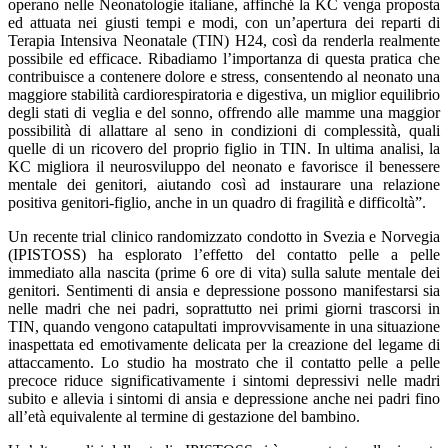
operano nelle Neonatologie italiane, affinché la KC venga proposta
ed attuata nei giusti tempi e modi, con un’apertura dei reparti di
Terapia Intensiva Neonatale (TIN) H24, così da renderla realmente
possibile ed efficace. Ribadiamo l’importanza di questa pratica che
contribuisce a contenere dolore e stress, consentendo al neonato una
maggiore stabilità cardiorespiratoria e digestiva, un miglior equilibrio
degli stati di veglia e del sonno, offrendo alle mamme una maggior
possibilità di allattare al seno in condizioni di complessità, quali
quelle di un ricovero del proprio figlio in TIN. In ultima analisi, la
KC migliora il neurosviluppo del neonato e favorisce il benessere
mentale dei genitori, aiutando così ad instaurare una relazione
positiva genitori-figlio, anche in un quadro di fragilità e difficoltà”.
Un recente trial clinico randomizzato condotto in Svezia e Norvegia
(IPISTOSS) ha esplorato l’effetto del contatto pelle a pelle
immediato alla nascita (prime 6 ore di vita) sulla salute mentale dei
genitori. Sentimenti di ansia e depressione possono manifestarsi sia
nelle madri che nei padri, soprattutto nei primi giorni trascorsi in
TIN, quando vengono catapultati improvvisamente in una situazione
inaspettata ed emotivamente delicata per la creazione del legame di
attaccamento. Lo studio ha mostrato che il contatto pelle a pelle
precoce riduce significativamente i sintomi depressivi nelle madri
subito e allevia i sintomi di ansia e depressione anche nei padri fino
all’età equivalente al termine di gestazione del bambino.