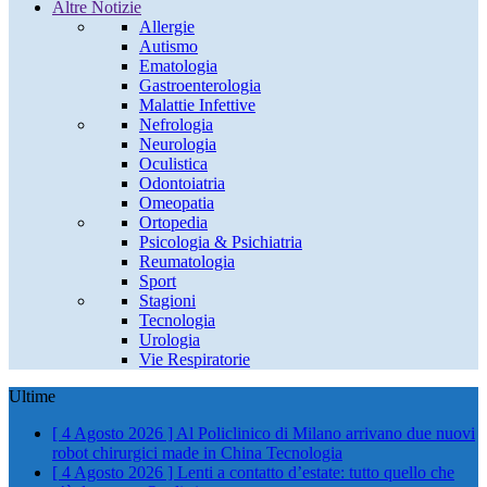
Altre Notizie
Allergie
Autismo
Ematologia
Gastroenterologia
Malattie Infettive
Nefrologia
Neurologia
Oculistica
Odontoiatria
Omeopatia
Ortopedia
Psicologia & Psichiatria
Reumatologia
Sport
Stagioni
Tecnologia
Urologia
Vie Respiratorie
Ultime
[ 4 Agosto 2026 ]
Al Policlinico di Milano arrivano due nuovi
robot chirurgici made in China
Tecnologia
[ 4 Agosto 2026 ]
Lenti a contatto d’estate: tutto quello che