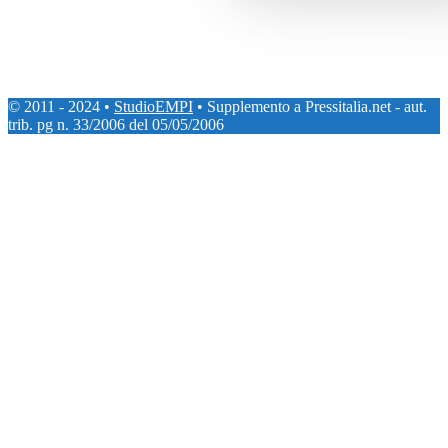
© 2011 - 2024 •
StudioEMPI
• Supplemento a Pressitalia.net - aut.
trib. pg n. 33/2006 del 05/05/2006