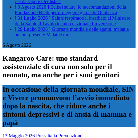
c’è da sapere
Oculistica
[ 3 Agosto 2026 ]
Eclissi solare, le raccomandazioni della
Fondazione Bietti per proteggere gli occhi
Oculistica
[ 31 Luglio 2026 ]
Salute respiratoria, insediato al Ministero
della Salute il Tavolo tecnico nazionale
Prevenzione
[ 29 Luglio 2026 ]
Giornata mondiale delle epatiti, malattia
ancora presente
Malattie rare
6 Agosto 2026
Kangaroo Care: uno standard
assistenziale di cura non solo per il
neonato, ma anche per i suoi genitori
In occasione della giornata mondiale, SIN
e Vivere promuovono l’avvio immediato
dopo la nascita, che riduce anche i
sintomi depressivi e di ansia di mamma e
papà
13 Maggio 2026
Press Italia
Prevenzione