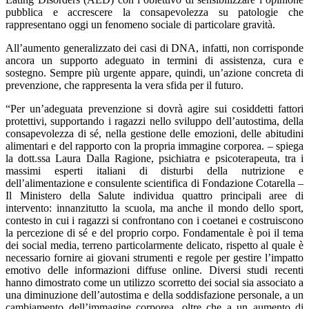
pubblica e accrescere la consapevolezza su patologie che
rappresentano oggi un fenomeno sociale di particolare gravità.
All’aumento generalizzato dei casi di DNA, infatti, non corrisponde
ancora un supporto adeguato in termini di assistenza, cura e
sostegno. Sempre più urgente appare, quindi, un’azione concreta di
prevenzione, che rappresenta la vera sfida per il futuro.
“Per un’adeguata prevenzione si dovrà agire sui cosiddetti fattori
protettivi, supportando i ragazzi nello sviluppo dell’autostima, della
consapevolezza di sé, nella gestione delle emozioni, delle abitudini
alimentari e del rapporto con la propria immagine corporea. – spiega
la dott.ssa Laura Dalla Ragione, psichiatra e psicoterapeuta, tra i
massimi esperti italiani di disturbi della nutrizione e
dell’alimentazione e consulente scientifica di Fondazione Cotarella –
Il Ministero della Salute individua quattro principali aree di
intervento: innanzitutto la scuola, ma anche il mondo dello sport,
contesto in cui i ragazzi si confrontano con i coetanei e costruiscono
la percezione di sé e del proprio corpo. Fondamentale è poi il tema
dei social media, terreno particolarmente delicato, rispetto al quale è
necessario fornire ai giovani strumenti e regole per gestire l’impatto
emotivo delle informazioni diffuse online. Diversi studi recenti
hanno dimostrato come un utilizzo scorretto dei social sia associato a
una diminuzione dell’autostima e della soddisfazione personale, a un
cambiamento dell’immagine corporea, oltre che a un aumento di