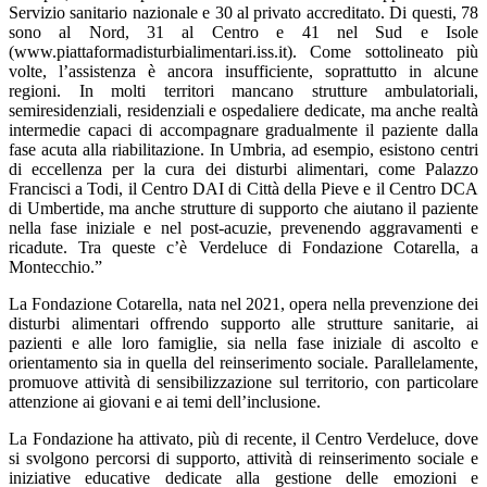
Servizio sanitario nazionale e 30 al privato accreditato. Di questi, 78
sono al Nord, 31 al Centro e 41 nel Sud e Isole
(www.piattaformadisturbialimentari.iss.it). Come sottolineato più
volte, l’assistenza è ancora insufficiente, soprattutto in alcune
regioni. In molti territori mancano strutture ambulatoriali,
semiresidenziali, residenziali e ospedaliere dedicate, ma anche realtà
intermedie capaci di accompagnare gradualmente il paziente dalla
fase acuta alla riabilitazione. In Umbria, ad esempio, esistono centri
di eccellenza per la cura dei disturbi alimentari, come Palazzo
Francisci a Todi, il Centro DAI di Città della Pieve e il Centro DCA
di Umbertide, ma anche strutture di supporto che aiutano il paziente
nella fase iniziale e nel post-acuzie, prevenendo aggravamenti e
ricadute. Tra queste c’è Verdeluce di Fondazione Cotarella, a
Montecchio.”
La Fondazione Cotarella, nata nel 2021, opera nella prevenzione dei
disturbi alimentari offrendo supporto alle strutture sanitarie, ai
pazienti e alle loro famiglie, sia nella fase iniziale di ascolto e
orientamento sia in quella del reinserimento sociale. Parallelamente,
promuove attività di sensibilizzazione sul territorio, con particolare
attenzione ai giovani e ai temi dell’inclusione.
La Fondazione ha attivato, più di recente, il Centro Verdeluce, dove
si svolgono percorsi di supporto, attività di reinserimento sociale e
iniziative educative dedicate alla gestione delle emozioni e