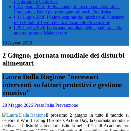
c’è da sapere
Oculistica
[ 3 Agosto 2026 ]
Eclissi solare, le raccomandazioni della
Fondazione Bietti per proteggere gli occhi
Oculistica
[ 31 Luglio 2026 ]
Salute respiratoria, insediato al Ministero
della Salute il Tavolo tecnico nazionale
Prevenzione
[ 29 Luglio 2026 ]
Giornata mondiale delle epatiti, malattia
ancora presente
Malattie rare
10 Agosto 2026
2 Giugno, giornata mondiale dei disturbi
alimentari
Laura Dalla Ragione "necessari
interventi su fattori protettivi e gestione
emotiva"
28 Maggio 2026
Press Italia
Prevenzione
Il prossimo 2 giugno in tutto il mondo si
celebra il World Eating Disorders Action Day, la Giornata mondiale
dedicata ai disturbi alimentari, istituita nel 2015 dall’Academy for
Eating Disorders (AED) con l’obiettivo di sensibilizzare l’opinione