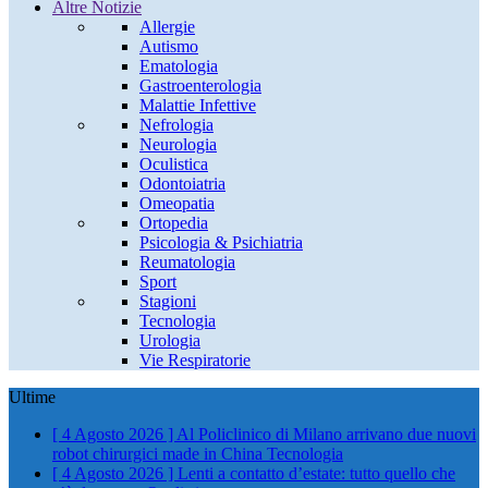
Altre Notizie
Allergie
Autismo
Ematologia
Gastroenterologia
Malattie Infettive
Nefrologia
Neurologia
Oculistica
Odontoiatria
Omeopatia
Ortopedia
Psicologia & Psichiatria
Reumatologia
Sport
Stagioni
Tecnologia
Urologia
Vie Respiratorie
Ultime
[ 4 Agosto 2026 ]
Al Policlinico di Milano arrivano due nuovi
robot chirurgici made in China
Tecnologia
[ 4 Agosto 2026 ]
Lenti a contatto d’estate: tutto quello che