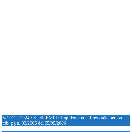
© 2011 - 2024 •
StudioEMPI
• Supplemento a Pressitalia.net - aut.
trib. pg n. 33/2006 del 05/05/2006