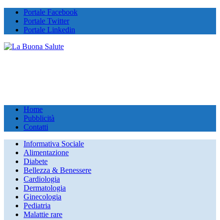
Portale Facebook
Portale Twitter
Portale Linkedin
Home
Pubblicità
Contatti
Informativa Sociale
Alimentazione
Diabete
Bellezza & Benessere
Cardiologia
Dermatologia
Ginecologia
Pediatria
Malattie rare