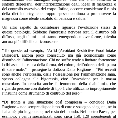
sintomi depressivi, dell’interiorizzazione degli ideali di magrezza e
del controllo ossessivo del corpo. Infine, occorre considerare il ruolo
della diet industry, che troppo spesso continua a promuovere la
magrezza come ideale assoluto di bellezza e salute.”
Un altro aspetto da considerare riguarda l’evoluzione stessa di
queste patologie. Sebbene l’anoressia nervosa resti il disturbo più
diffuso, negli ultimi anni stanno emergendo nuove forme, talvolta
ancora più difficili da riconoscere.
“Tra queste, ad esempio, l’Arfid (Avoidant Restrictive Food Intake
Disorder), ancora poco conosciuto ma già riconosciuto come
disturbo dell’alimentazione. Chi ne soffre tende a limitare fortemente
i cibi assunti a causa della forma, del colore, dell’odore o della paura
di stare male.” – prosegue la dott.ssa Dalla Ragione – “Più recenti
sono anche l’ortoressia, ossia l’ossessione per l’alimentazione sana,
spesso collegata alla bigoressia, cioè l’ossessione per la massa
muscolare. In crescita anche il fenomeno della diabulimia, che
riguarda persone con diabete di tipo 1 che utilizzano impropriamente
l’insulina come strumento di controllo del peso.”
“Di fronte a una situazione così complessa – conclude Dalla
Ragione – non sempre disponiamo di cure e sostegno adeguati, né in
Italia né, più in generale, nel resto del mondo. Nel nostro Paese, per
esempio, i centri specializzati sono circa 150: 120 appartenenti al