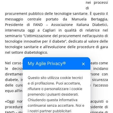
nei processi
di
procurement pubblico delle tecnologie sanitarie. È questo il
messaggio centrale portato da Manuela Bertaggia,
Presidente di FAND – Associazione Italiana Diabetici,
intervenuta oggi a Cagliari in qualità di relatrice nel
seminario “L’ottimizzazione del procurement nell’acquisto di
tecnologie innovative per il diabete”, dedicato al valore delle
tecnologie sanitarie e all’evoluzione delle procedure di gara
nel settore diabetologico.
Nel corso del suo intervento, Bertaggia ha sottolineato come
My Agile Privacy®
✕
le decisioni assunte nelle gare pubbliche incidano
direttamente sulla qualità della vita delle persone con
Questo sito utilizza cookie tecnici
diabete, influenzando l’aderenza terapeutica, la sicurezza
e di profilazione. Puoi accettare,
delle cure, la prevenzione delle complicanze e l’accesso
rifiutare o personalizzare i cookie
equo all’innovazione tecnologica.
premendo i pulsanti desiderati.
Chiudendo questa informativa
«Oggi non stiamo parlando semplicemente di acquisti o
continuerai senza accettare. Noi e
procedure amministrative – ha dichiarato la Presidente di
i nostri partner pubblicitari
FAND – ma della capacità del Servizio Sanitario Nazionale di