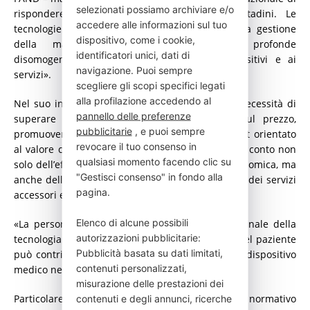
selezionati possiamo archiviare e/o
rispondere concretamente ai bisogni dei cittadini. Le
accedere alle informazioni sul tuo
tecnologie per il diabete hanno rivoluzionato la gestione
dispositivo, come i cookie,
della malattia, ma persistono ancora profonde
identificatori unici, dati di
disomogeneità territoriali nell’accesso ai dispositivi e ai
navigazione. Puoi sempre
servizi».
scegliere gli scopi specifici legati
alla profilazione accedendo al
Nel suo intervento, Bertaggia ha richiamato la necessità di
pannello delle preferenze
superare una logica basata esclusivamente sul prezzo,
pubblicitarie
, e puoi sempre
promuovendo invece un modello di procurement orientato
revocare il tuo consenso in
al valore complessivo della tecnologia, che tenga conto non
qualsiasi momento facendo clic su
solo dell’efficacia clinica e della sostenibilità economica, ma
"Gestisci consenso" in fondo alla
anche della qualità della vita, della facilità d’uso, dei servizi
pagina.
accessori e dell’esperienza concreta dei pazienti.
Elenco di alcune possibili
«La persona con diabete è il vero utilizzatore finale della
autorizzazioni pubblicitarie:
tecnologia – ha evidenziato – e nessuno meglio del paziente
Pubblicità basata su dati limitati,
può contribuire a valutare il valore reale di un dispositivo
contenuti personalizzati,
medico nella quotidianità».
misurazione delle prestazioni dei
Particolare attenzione è stata dedicata al quadro normativo
contenuti e degli annunci, ricerche