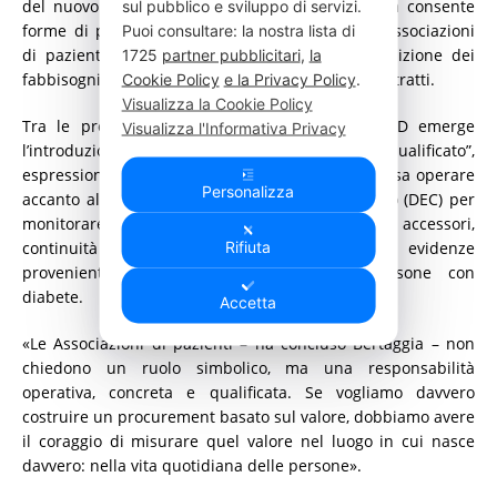
del nuovo Codice dei Contratti Pubblici, che già consente
sul pubblico e sviluppo di servizi.
forme di partecipazione e consultazione delle Associazioni
Puoi consultare: la nostra lista di
di pazienti nelle fasi di programmazione, definizione dei
1725
partner pubblicitari
,
la
fabbisogni e monitoraggio dell’esecuzione dei contratti.
Cookie Policy
e la Privacy Policy
.
Visualizza la Cookie Policy
Tra le proposte avanzate da FAND, AMD e SID emerge
Visualizza l'Informativa Privacy
l’introduzione della figura del “referente qualificato”,
espressione della comunità dei pazienti, che possa operare
Personalizza
accanto al Direttore dell’Esecuzione del Contratto (DEC) per
monitorare qualità delle forniture, servizi accessori,
Rifiuta
continuità assistenziale e raccolta delle evidenze
provenienti dall’esperienza diretta delle persone con
diabete.
Accetta
«Le Associazioni di pazienti – ha concluso Bertaggia – non
chiedono un ruolo simbolico, ma una responsabilità
operativa, concreta e qualificata. Se vogliamo davvero
costruire un procurement basato sul valore, dobbiamo avere
il coraggio di misurare quel valore nel luogo in cui nasce
davvero: nella vita quotidiana delle persone».