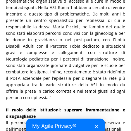
problematiche organizzative di accesso alle cure in modo e
tempi adeguati. Nella ASL Roma 1 abbiamo cercato di venire
incontro a questo tipo di problematiche. Da molti anni è
presente un centro specialistico per l’epilessia, di cui è
responsabile la dr.ssa Marta Piccioli, nell’ambito del quale
sono stati elaborati percorsi condivisi con la ginecologia per
le donne in gravidanza o nel post-partum, con l‘Unità
Disabili Adulti con il Percorso Tobia dedicato a situazioni
gravi e complesse e collegamenti con strutture di
Neurologia pediatrica per i percorsi di transizione. Inoltre,
sono stati organizzate giornate divulgative per le scuole per
combattere lo stigma. Infine, recentemente è stato ridefinito
il PDTA aziendale per l’epilessia per disegnare la rete più
appropriata tra le varie strutture della ASL in modo da
offrire la presa in carico corretta e nei tempi giusti ad ogni
persona con epilessia.”
Il ruolo delle istituzioni: superare frammentazione e
disuguaglianze
Il percorso è stato coadiuvato sempre dalla presenza e
My Agile Privacy®
✕
dall’impegno concreto delle istituzioni regionali e nazionali.