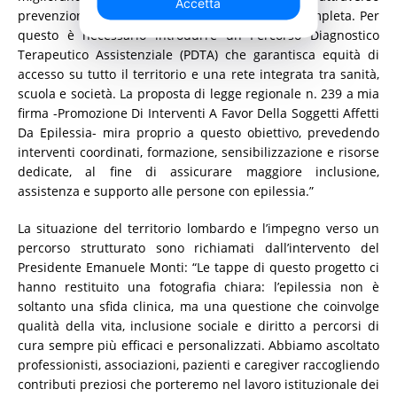
Accetta
prevenzione, cure adeguate e presa in carico completa. Per
questo è necessario introdurre un Percorso Diagnostico
Terapeutico Assistenziale (PDTA) che garantisca equità di
accesso su tutto il territorio e una rete integrata tra sanità,
scuola e società. La proposta di legge regionale n. 239 a mia
firma -Promozione Di Interventi A Favor Della Soggetti Affetti
Da Epilessia- mira proprio a questo obiettivo, prevedendo
interventi coordinati, formazione, sensibilizzazione e risorse
dedicate, al fine di assicurare maggiore inclusione,
assistenza e supporto alle persone con epilessia.”
La situazione del territorio lombardo e l’impegno verso un
percorso strutturato sono richiamati dall’intervento del
Presidente Emanuele Monti: “Le tappe di questo progetto ci
hanno restituito una fotografia chiara: l’epilessia non è
soltanto una sfida clinica, ma una questione che coinvolge
qualità della vita, inclusione sociale e diritto a percorsi di
cura sempre più efficaci e personalizzati. Abbiamo ascoltato
professionisti, associazioni, pazienti e caregiver raccogliendo
contributi preziosi che porteremo nel lavoro istituzionale dei