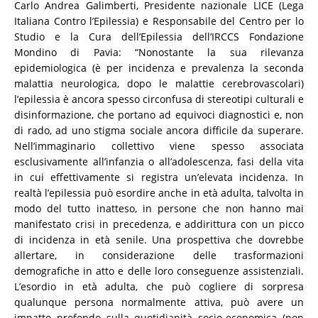
Carlo Andrea Galimberti, Presidente nazionale LICE (Lega
Italiana Contro l’Epilessia) e Responsabile del Centro per lo
Studio e la Cura dell’Epilessia dell’IRCCS Fondazione
Mondino di Pavia: “Nonostante la sua rilevanza
epidemiologica (è per incidenza e prevalenza la seconda
malattia neurologica, dopo le malattie cerebrovascolari)
l’epilessia è ancora spesso circonfusa di stereotipi culturali e
disinformazione, che portano ad equivoci diagnostici e, non
di rado, ad uno stigma sociale ancora difficile da superare.
Nell’immaginario collettivo viene spesso associata
esclusivamente all’infanzia o all’adolescenza, fasi della vita
in cui effettivamente si registra un’elevata incidenza. In
realtà l’epilessia può esordire anche in età adulta, talvolta in
modo del tutto inatteso, in persone che non hanno mai
manifestato crisi in precedenza, e addirittura con un picco
di incidenza in età senile. Una prospettiva che dovrebbe
allertare, in considerazione delle trasformazioni
demografiche in atto e delle loro conseguenze assistenziali.
L’esordio in età adulta, che può cogliere di sorpresa
qualunque persona normalmente attiva, può avere un
impatto profondo sulla quotidianità socio-economica (non