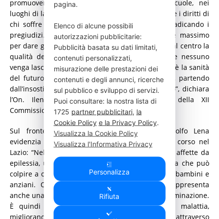
promuovere la conoscenza scientifica nelle scuole, nei
pagina.
luoghi di lavoro e nello sport, perché la sicurezza e i diritti di
chi soffre di epilessia si difendono anzitutto sradicando i
Elenco di alcune possibili
pregiudizi. L’impegno parlamentare deve essere massimo
autorizzazioni pubblicitarie:
per dare gambe e risorse a riforme che mettano al centro la
Pubblicità basata su dati limitati,
qualità della vita delle persone, garantendo che nessuno
contenuti personalizzati,
venga lasciato solo di fronte alla malattia. Questa è la sanità
misurazione delle prestazioni dei
del futuro che serve e che va costruita insieme, partendo
contenuti e degli annunci, ricerche
dall’insostituibilità del servizio sanitario pubblico”, dichiara
sul pubblico e sviluppo di servizi.
l’On. Ilenia Malavasi, Deputata e membro della XII
Puoi consultare: la nostra lista di
Commissione permanente Affari Sociali e Sanità.
1725
partner pubblicitari
,
la
Cookie Policy
e la Privacy Policy
.
Sul fronte parlamentare regionale, l’On. Rodolfo Lena
Visualizza la Cookie Policy
evidenzia la specificità e le azioni legislative in corso nel
Visualizza l'Informativa Privacy
Lazio: “Nel Lazio si stimano circa 60.000 persone affette da
epilessia, una patologia neurologica molto diffusa che può
Personalizza
colpire a ogni età, con un’incidenza maggiore tra bambini e
anziani. Oltre agli aspetti clinici, l’epilessia rappresenta
anche una sfida sociale a causa di stigma e discriminazione.
Rifiuta
È quindi fondamentale ridurre l’impatto della malattia,
migliorando la qualità della vita dei pazienti attraverso