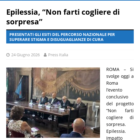
Epilessia, “Non farti cogliere di
sorpresa”
PRESENTATI GLI ESITI DEL PERCORSO NAZIONALE PER
SUPERARE STIGMA E DISUGUAGLIANZE DI CURA
24 Giugno 2026
Press Italia
ROMA – Si
svolge oggi a
Roma
l’evento
conclusivo
del progetto
“Non farti
cogliere di
sorpresa.
Epilessia.
Impatto