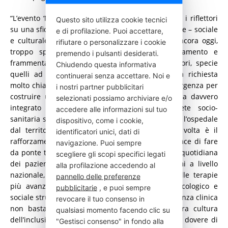
“L’evento ‘Non farti cogliere di sorpresa’ accende i riflettori
Questo sito utilizza cookie tecnici
su una sfida che è sia clinica che – profondamente – sociale
e di profilazione. Puoi accettare,
e culturale. Convivere con l’epilessia significa ancora oggi,
rifiutare o personalizzare i cookie
troppo spesso, fare i conti con stigma, isolamento e
premendo i pulsanti desiderati.
frammentazione dei percorsi di cura. Dai territori, specie
Chiudendo questa informativa
quelli ad alta densità di pazienti, emerge una richiesta
continuerai senza accettare. Noi e
molto chiara: occorre superare la logica dell’emergenza per
i nostri partner pubblicitari
costruire un modello di presa in carico che sia davvero
selezionati possiamo archiviare e/o
integrato e continuativo. Riorganizzare la rete socio-
accedere alle informazioni sul tuo
sanitaria significa abbattere i muri che separano l’ospedale
dispositivo, come i cookie,
dal territorio. Nei contesti locali, la chiave di volta è il
identificatori unici, dati di
rafforzamento della medicina di prossimità, capace di fare
navigazione. Puoi sempre
da ponte tra i centri di specializzazione e la vita quotidiana
scegliere gli scopi specifici legati
dei pazienti. Abbiamo bisogno di PDTA uniformi a livello
alla profilazione accedendo al
nazionale, che garantiscano un accesso equo alle terapie
pannello delle preferenze
più avanzate e, al contempo, un supporto psicologico e
pubblicitarie
, e puoi sempre
sociale strutturato per le famiglie. Eppure l’eccellenza clinica
revocare il tuo consenso in
non basta se non è accompagnata da una vera cultura
qualsiasi momento facendo clic su
dell’inclusione: per questo le Istituzioni hanno il dovere di
"Gestisci consenso" in fondo alla