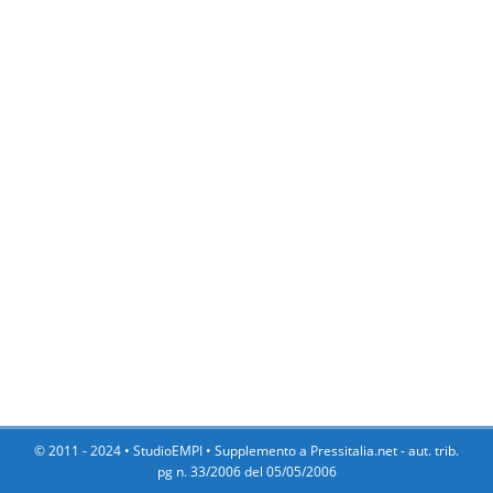
© 2011 - 2024 •
StudioEMPI
• Supplemento a Pressitalia.net - aut. trib.
pg n. 33/2006 del 05/05/2006