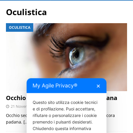
Oculistica
OCULISTICA
My Agile Privacy®
✕
Occhio secco epidemia metropolitana
Questo sito utilizza cookie tecnici
21 Novembre 2019
Press Italia
e di profilazione. Puoi accettare,
Occhio secco epidemia metropolitana, o meglio ancora
rifiutare o personalizzare i cookie
padana.
[…]
premendo i pulsanti desiderati.
Chiudendo questa informativa