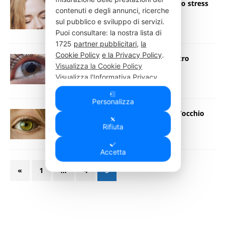
Pc e aria condizionata a palla doppio stress
contenuti e degli annunci, ricerche
per gli occhi
sul pubblico e sviluppo di servizi.
21 Giugno 2019
Press Italia
Puoi consultare: la nostra lista di
1725
partner pubblicitari
,
la
Cookie Policy
e la Privacy Policy
.
Collirio da cordone ombelicale contro
Visualizza la Cookie Policy
glaucoma
Visualizza l'Informativa Privacy
20 Maggio 2019
Press Italia
Personalizza
Clima, il grande caldo secca anche l’occhio
13 Maggio 2019
Press Italia
Rifiuta
Accetta
«
1
…
4
5