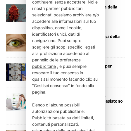
continuerai senza accettare. Noi e
Zafferano blocca una grave malattia della
i nostri partner pubblicitari
vista
selezionati possiamo archiviare e/o
16 Novembre 2019
Press Italia
accedere alle informazioni sul tuo
dispositivo, come i cookie,
identificatori unici, dati di
Tablet-mania, luce blu e smog nemici della
navigazione. Puoi sempre
vista
scegliere gli scopi specifici legati
12 Ottobre 2019
Press Italia
alla profilazione accedendo al
pannello delle preferenze
Presbiopia addio, gocce nell’occhio per
pubblicitarie
, e puoi sempre
eliminarla
revocare il tuo consenso in
6 Settembre 2019
Press Italia
qualsiasi momento facendo clic su
"Gestisci consenso" in fondo alla
pagina.
La luce blu di pc e smartphone è un
problema concreto per la vista, ma esistono
Elenco di alcune possibili
le soluzioni
autorizzazioni pubblicitarie:
26 Agosto 2019
Press Italia
Pubblicità basata su dati limitati,
contenuti personalizzati,
misurazione delle prestazioni dei