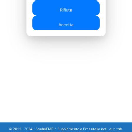
autorizzazioni pubblicitarie:
Rifiuta
Puoi consultare: la nostra lista di
Accetta
partner pubblicitari
,
la Cookie
Policy
e la Privacy Policy
.
Visualizza la Cookie Policy
Visualizza l'Informativa Privacy
© 2011 - 2024 •
StudioEMPI
• Supplemento a Pressitalia.net - aut. trib.