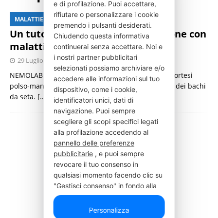
e di profilazione. Puoi accettare,
rifiutare o personalizzare i cookie
MALATTIE RARE
premendo i pulsanti desiderati.
Un tutore bio-ispirato per le persone con
Chiudendo questa informativa
malattie neuromuscolari
continuerai senza accettare. Noi e
i nostri partner pubblicitari
29 Luglio 2023
Press Italia
selezionati possiamo archiviare e/o
NEMOLAB ha realizzato con la stampa 3D il primo ortesi
accedere alle informazioni sul tuo
polso-mano che riproduce la struttura del bozzolo dei bachi
dispositivo, come i cookie,
da seta.
[…]
identificatori unici, dati di
navigazione. Puoi sempre
scegliere gli scopi specifici legati
alla profilazione accedendo al
pannello delle preferenze
pubblicitarie
, e puoi sempre
revocare il tuo consenso in
qualsiasi momento facendo clic su
"Gestisci consenso" in fondo alla
pagina.
Personalizza
Elenco di alcune possibili