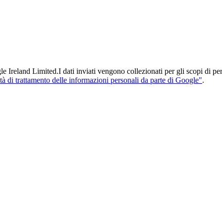
Ireland Limited.I dati inviati vengono collezionati per gli scopi di pers
tà di trattamento delle informazioni personali da parte di Google"
.