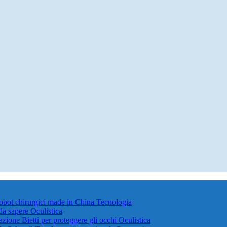
robot chirurgici made in China
Tecnologia
 da sapere
Oculistica
azione Bietti per proteggere gli occhi
Oculistica