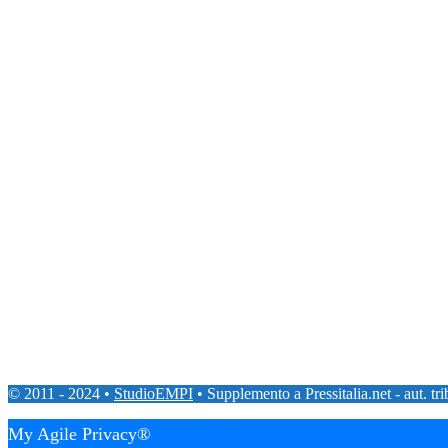
© 2011 - 2024 •
StudioEMPI
• Supplemento a Pressitalia.net - aut. tr
My Agile Privacy®