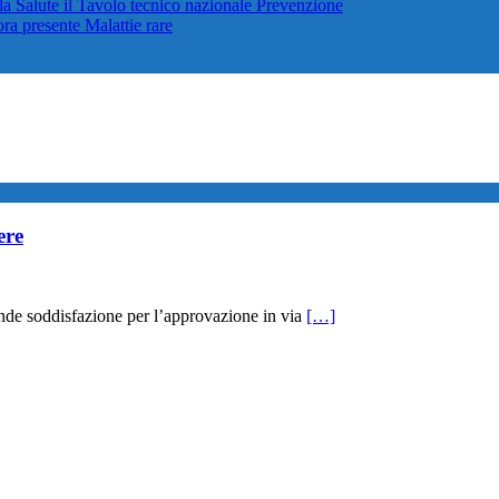
lla Salute il Tavolo tecnico nazionale
Prevenzione
cora presente
Malattie rare
ere
nde soddisfazione per l’approvazione in via
[…]