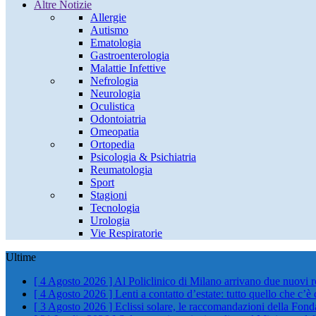
Altre Notizie
Allergie
Autismo
Ematologia
Gastroenterologia
Malattie Infettive
Nefrologia
Neurologia
Oculistica
Odontoiatria
Omeopatia
Ortopedia
Psicologia & Psichiatria
Reumatologia
Sport
Stagioni
Tecnologia
Urologia
Vie Respiratorie
Ultime
[ 4 Agosto 2026 ]
Al Policlinico di Milano arrivano due nuovi 
[ 4 Agosto 2026 ]
Lenti a contatto d’estate: tutto quello che c’è
[ 3 Agosto 2026 ]
Eclissi solare, le raccomandazioni della Fond