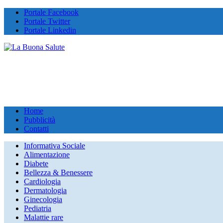
Portale Facebook
Portale Twitter
Portale Linkedin
Home
Pubblicità
Contatti
Informativa Sociale
Alimentazione
Diabete
Bellezza & Benessere
Cardiologia
Dermatologia
Ginecologia
Pediatria
Malattie rare