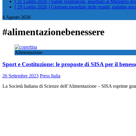
[ 31 Luglio 2026 ]
Salute respiratoria, insediato al Ministero de
[ 29 Luglio 2026 ]
Giornata mondiale delle epatiti, malattia an
6 Agosto 2026
#alimentazionebenessere
Alimentazione
Sport e Costituzione: le proposte di SISA per il beness
26 Settembre 2023
Press Italia
La Società Italiana di Scienze dell’Alimentazione – SISA esprime gra