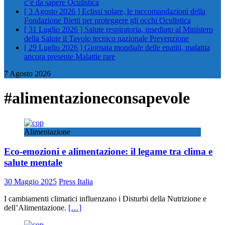
c’è da sapere
Oculistica
[ 3 Agosto 2026 ]
Eclissi solare, le raccomandazioni della
Fondazione Bietti per proteggere gli occhi
Oculistica
[ 31 Luglio 2026 ]
Salute respiratoria, insediato al Ministero
della Salute il Tavolo tecnico nazionale
Prevenzione
[ 29 Luglio 2026 ]
Giornata mondiale delle epatiti, malattia
ancora presente
Malattie rare
7 Agosto 2026
#alimentazioneconsapevole
Alimentazione
Eco-emozioni e alimentazione: il legame tra clima e
salute mentale
30 Maggio 2025
Press Italia
I cambiamenti climatici influenzano i Disturbi della Nutrizione e
dell’Alimentazione.
[…]