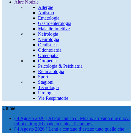
Altre Notizie
Allergie
Autismo
Ematologia
Gastroenterologia
Malattie Infettive
Nefrologia
Neurologia
Oculistica
Odontoiatria
Omeopatia
Ortopedia
Psicologia & Psichiatria
Reumatologia
Sport
Stagioni
Tecnologia
Urologia
Vie Respiratorie
Ultime
[ 4 Agosto 2026 ]
Al Policlinico di Milano arrivano due nuovi
robot chirurgici made in China
Tecnologia
[ 4 Agosto 2026 ]
Lenti a contatto d’estate: tutto quello che