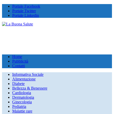
Portale Facebook
Portale Twitter
Portale Linkedin
Home
Pubblicità
Contatti
Informativa Sociale
Alimentazione
Diabete
Bellezza & Benessere
Cardiologia
Dermatologia
Ginecologia
Pediatria
Malattie rare