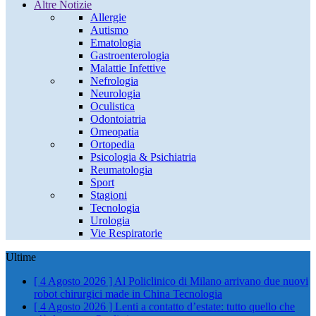
Altre Notizie
Allergie
Autismo
Ematologia
Gastroenterologia
Malattie Infettive
Nefrologia
Neurologia
Oculistica
Odontoiatria
Omeopatia
Ortopedia
Psicologia & Psichiatria
Reumatologia
Sport
Stagioni
Tecnologia
Urologia
Vie Respiratorie
Ultime
[ 4 Agosto 2026 ]
Al Policlinico di Milano arrivano due nuovi
robot chirurgici made in China
Tecnologia
[ 4 Agosto 2026 ]
Lenti a contatto d’estate: tutto quello che