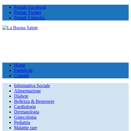
Portale Facebook
Portale Twitter
Portale Linkedin
Home
Pubblicità
Contatti
Informativa Sociale
Alimentazione
Diabete
Bellezza & Benessere
Cardiologia
Dermatologia
Ginecologia
Pediatria
Malattie rare