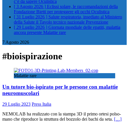
c’è da sapere
Oculistica
[ 3 Agosto 2026 ]
Eclissi solare, le raccomandazioni della
Fondazione Bietti per proteggere gli occhi
Oculistica
[ 31 Luglio 2026 ]
Salute respiratoria, insediato al Ministero
della Salute il Tavolo tecnico nazionale
Prevenzione
[ 29 Luglio 2026 ]
Giornata mondiale delle epatiti, malattia
ancora presente
Malattie rare
7 Agosto 2026
#bioispirazione
Malattie rare
Un tutore bio-ispirato per le persone con malattie
neuromuscolari
29 Luglio 2023
Press Italia
NEMOLAB ha realizzato con la stampa 3D il primo ortesi polso-
mano che riproduce la struttura del bozzolo dei bachi da seta.
[…]