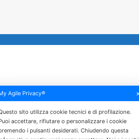
My Agile Privacy®
robot chirurgici made in China
TECNOLOGIA
Questo sito utilizza cookie tecnici e di profilazione.
’è da sapere
OCULISTICA
Puoi accettare, rifiutare o personalizzare i cookie
dazione Bietti per proteggere gli occhi
OCULISTICA
premendo i pulsanti desiderati. Chiudendo questa
della Salute il Tavolo tecnico nazionale
PREVENZIONE