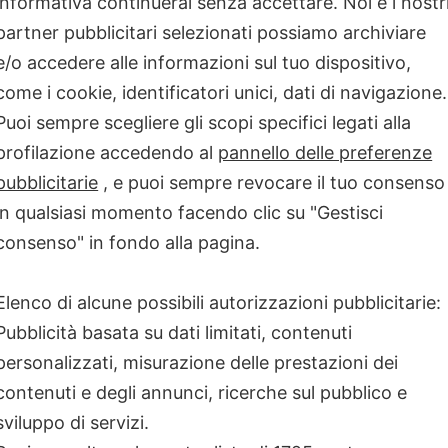
informativa continuerai senza accettare. Noi e i nostr
ancora presente
MALATTIE RARE
partner pubblicitari selezionati possiamo archiviare
e/o accedere alle informazioni sul tuo dispositivo,
come i cookie, identificatori unici, dati di navigazione.
Puoi sempre scegliere gli scopi specifici legati alla
profilazione accedendo al
pannello delle preferenze
pubblicitarie
, e puoi sempre revocare il tuo consenso
in qualsiasi momento facendo clic su "Gestisci
consenso" in fondo alla pagina.
Elenco di alcune possibili autorizzazioni pubblicitarie:
Pubblicità basata su dati limitati, contenuti
personalizzati, misurazione delle prestazioni dei
e 2024: Il diritto
contenuti e degli annunci, ricerche sul pubblico e
iori
sviluppo di servizi.