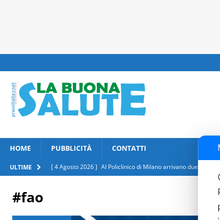
HOME
PUBBLICITÀ
CONTATTI
[ 4 Agosto 2026 ]
Al Policlinico di Milano arrivano due nuovi 
ULTIME
[ 4 Agosto 2026 ]
Lenti a contatto d’estate: tutto quello che c
#fao
[ 3 Agosto 2026 ]
Eclissi solare, le raccomandazioni della Fon
[ 31 Luglio 2026 ]
Salute respiratoria, insediato al Ministero 