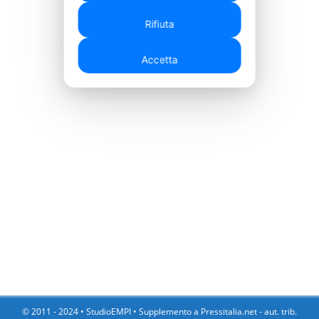
autorizzazioni pubblicitarie:
Rifiuta
Puoi consultare: la nostra lista di
Accetta
partner pubblicitari
,
la Cookie
Policy
e la Privacy Policy
.
Visualizza la Cookie Policy
Visualizza l'Informativa Privacy
© 2011 - 2024 •
StudioEMPI
• Supplemento a Pressitalia.net - aut. trib.