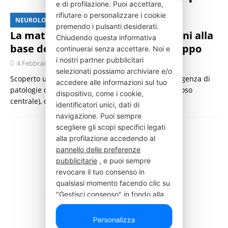
e di profilazione. Puoi accettare,
rifiutare o personalizzare i cookie
NEUROLOGIA
premendo i pulsanti desiderati.
La maturazione precoce dei neuroni alla
Chiudendo questa informativa
base delle malattie del neurosviluppo
continuerai senza accettare. Noi e
i nostri partner pubblicitari
4 Febbraio 2021
Press Italia
selezionati possiamo archiviare e/o
Scoperto un nuovo meccanismo associato all’insorgenza di
accedere alle informazioni sul tuo
patologie dello sviluppo del cervello (sistema nervoso
dispositivo, come i cookie,
centrale), dovuto ad un’alterazio…
[…]
identificatori unici, dati di
navigazione. Puoi sempre
scegliere gli scopi specifici legati
alla profilazione accedendo al
pannello delle preferenze
pubblicitarie
, e puoi sempre
revocare il tuo consenso in
qualsiasi momento facendo clic su
"Gestisci consenso" in fondo alla
pagina.
Personalizza
Elenco di alcune possibili