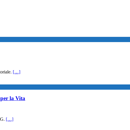
toriale.
[…]
per la Vita
IMG.
[…]