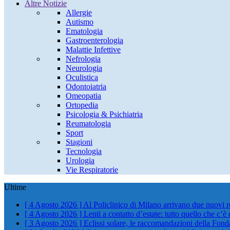
Altre Notizie
Allergie
Autismo
Ematologia
Gastroenterologia
Malattie Infettive
Nefrologia
Neurologia
Oculistica
Odontoiatria
Omeopatia
Ortopedia
Psicologia & Psichiatria
Reumatologia
Sport
Stagioni
Tecnologia
Urologia
Vie Respiratorie
Ultime
[ 4 Agosto 2026 ]
Al Policlinico di Milano arrivano due nuovi 
[ 4 Agosto 2026 ]
Lenti a contatto d’estate: tutto quello che c’è
[ 3 Agosto 2026 ]
Eclissi solare, le raccomandazioni della Fond