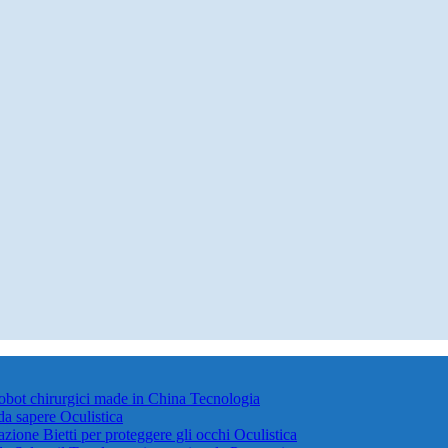
robot chirurgici made in China
Tecnologia
 da sapere
Oculistica
azione Bietti per proteggere gli occhi
Oculistica