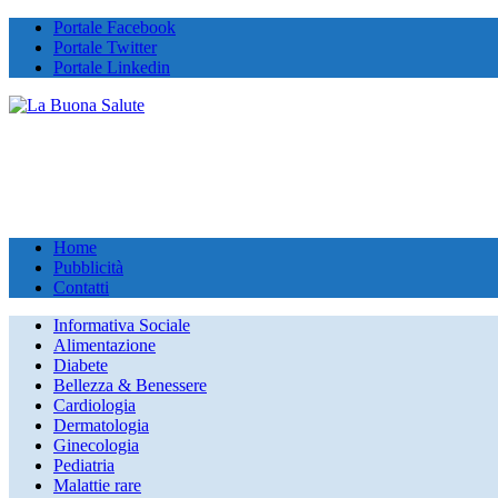
Portale Facebook
Portale Twitter
Portale Linkedin
Home
Pubblicità
Contatti
Informativa Sociale
Alimentazione
Diabete
Bellezza & Benessere
Cardiologia
Dermatologia
Ginecologia
Pediatria
Malattie rare