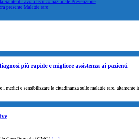
lla Salute il Tavolo tecnico nazionale
Prevenzione
cora presente
Malattie rare
 diagnosi più rapide e migliore assistenza ai pazienti
 i medici e sensibilizzare la cittadinanza sulle malattie rare, altamente
ive
elle Cure Primarie (SIMG)
[…]