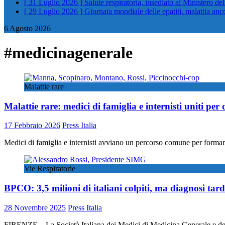
[ 31 Luglio 2026 ]
Salute respiratoria, insediato al Ministero de
[ 29 Luglio 2026 ]
Giornata mondiale delle epatiti, malattia an
6 Agosto 2026
#medicinagenerale
Malattie rare
Malattie rare: medici di famiglia e internisti uniti per
17 Febbraio 2026
Press Italia
Medici di famiglia e internisti avviano un percorso comune per formare
Vie Respiratorie
BPCO: 3,5 milioni di italiani colpiti, ma diagnosi tard
28 Novembre 2025
Press Italia
FIRENZE – La Società Italiana dei Medici di Medicina Generale e d