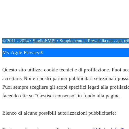
© 2011 - 2024 •
StudioEMPI
• Supplemento a Pressitalia.net - aut. tr
My Agile Privacy®
✕
Questo sito utilizza cookie tecnici e di profilazione. Puoi a
accettare. Noi e i nostri partner pubblicitari selezionati pos
Puoi sempre scegliere gli scopi specifici legati alla profila
facendo clic su "Gestisci consenso" in fondo alla pagina.
Elenco di alcune possibili autorizzazioni pubblicitarie: