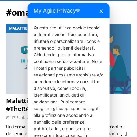
#omar
My Agile Privacy®
✕
Questo sito utilizza cookie tecnici
MALATTIE RARE
e di profilazione. Puoi accettare,
rifiutare o personalizzare i cookie
premendo i pulsanti desiderati.
Chiudendo questa informativa
continuerai senza accettare. Noi e
i nostri partner pubblicitari
selezionati possiamo archiviare e/o
accedere alle informazioni sul tuo
dispositivo, come i cookie,
identificatori unici, dati di
Malattie rare, arriva sulla rete
navigazione. Puoi sempre
#TheRAREside
scegliere gli scopi specifici legati
alla profilazione accedendo al
17 Febbraio 2021
Press Italia
pannello delle preferenze
Un format ironico e informale per abbattere gli stereotipi
pubblicitarie
, e puoi sempre
dell’eroe e della vittima. Al centro c’è la vita quotidiana.
[…]
revocare il tuo consenso in