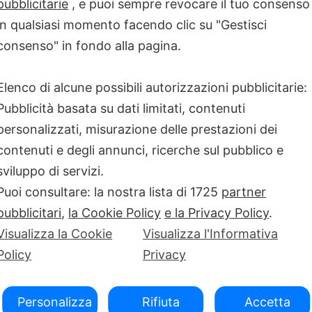
pubblicitarie
, e puoi sempre revocare il tuo consenso
ncora presente
MALATTIE RARE
Oral Cancer Day
in qualsiasi momento facendo clic su "Gestisci
el cavo orale
consenso" in fondo alla pagina.
Elenco di alcune possibili autorizzazioni pubblicitarie:
 maggio dalle ore 10 alle 19.
Pubblicità basata su dati limitati, contenuti
personalizzati, misurazione delle prestazioni dei
contenuti e degli annunci, ricerche sul pubblico e
sviluppo di servizi.
Puoi consultare: la nostra lista di
1725
partner
pubblicitari
,
la Cookie Policy
e la Privacy Policy
.
Visualizza la Cookie
Visualizza l'Informativa
Policy
Privacy
Personalizza
Rifiuta
Accetta