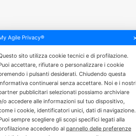
My Agile Privacy®
Questo sito utilizza cookie tecnici e di profilazione.
Puoi accettare, rifiutare o personalizzare i cookie
premendo i pulsanti desiderati. Chiudendo questa
informativa continuerai senza accettare. Noi e i nostr
partner pubblicitari selezionati possiamo archiviare
e/o accedere alle informazioni sul tuo dispositivo,
robot chirurgici made in China
TECNOLOGIA
come i cookie, identificatori unici, dati di navigazione.
’è da sapere
OCULISTICA
Puoi sempre scegliere gli scopi specifici legati alla
dazione Bietti per proteggere gli occhi
OCULISTICA
profilazione accedendo al
pannello delle preferenze
ella Salute il Tavolo tecnico nazionale
PREVENZIONE