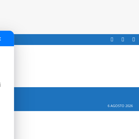
✕
i
6 AGOSTO 2026