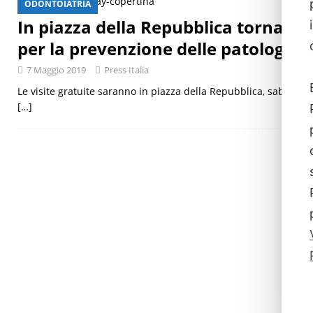
ODONTOIATRIA
[ 29 Luglio 2026 ]
Giornata mondiale delle epatiti, malattia a
In piazza della Repubblica torna l’
per la prevenzione delle patologie d
7 Maggio 2019
Press Italia
Le visite gratuite saranno in piazza della Repubblica, sabato 11
[…]