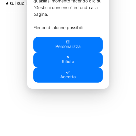
qualsiasi momento facendo clic su
e sul suo impatto sulla salute…
[…]
"Gestisci consenso" in fondo alla
pagina.
Elenco di alcune possibili
autorizzazioni pubblicitarie:
Pubblicità basata su dati limitati,
Personalizza
contenuti personalizzati,
misurazione delle prestazioni dei
contenuti e degli annunci, ricerche
Rifiuta
sul pubblico e sviluppo di servizi.
Puoi consultare: la nostra lista di
Accetta
1725
partner pubblicitari
,
la
Cookie Policy
e la Privacy Policy
.
Visualizza la Cookie Policy
Visualizza l'Informativa Privacy