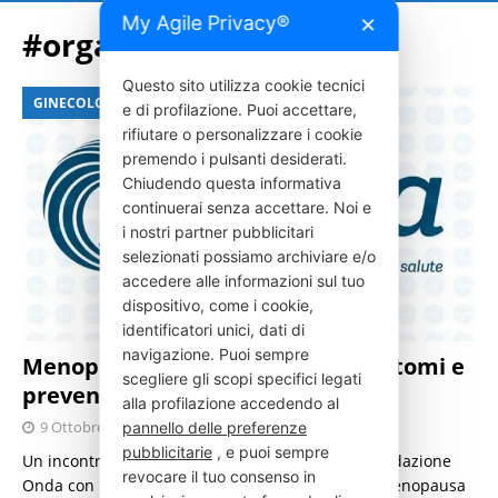
My Agile Privacy®
✕
#organon
Questo sito utilizza cookie tecnici
GINECOLOGIA
e di profilazione. Puoi accettare,
rifiutare o personalizzare i cookie
premendo i pulsanti desiderati.
Chiudendo questa informativa
continuerai senza accettare. Noi e
i nostri partner pubblicitari
selezionati possiamo archiviare e/o
accedere alle informazioni sul tuo
dispositivo, come i cookie,
identificatori unici, dati di
navigazione. Puoi sempre
Menopausa: come affrontare i sintomi e
scegliere gli scopi specifici legati
prevenire i rischi
alla profilazione accedendo al
9 Ottobre 2023
Press Italia
pannello delle preferenze
pubblicitarie
, e puoi sempre
Un incontro di aggiornamento organizzato da Fondazione
revocare il tuo consenso in
Onda con il contributo di Organon fa luce sulla menopausa