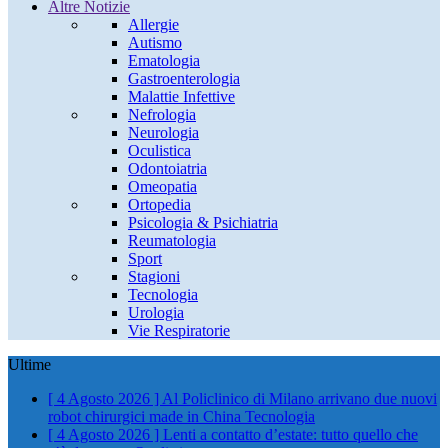
Altre Notizie
Allergie
Autismo
Ematologia
Gastroenterologia
Malattie Infettive
Nefrologia
Neurologia
Oculistica
Odontoiatria
Omeopatia
Ortopedia
Psicologia & Psichiatria
Reumatologia
Sport
Stagioni
Tecnologia
Urologia
Vie Respiratorie
Ultime
[ 4 Agosto 2026 ]
Al Policlinico di Milano arrivano due nuovi
robot chirurgici made in China
Tecnologia
[ 4 Agosto 2026 ]
Lenti a contatto d’estate: tutto quello che