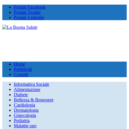
Portale Facebook
Portale Twitter
Portale Linkedin
Home
Pubblicità
Contatti
Informativa Sociale
Alimentazione
Diabete
Bellezza & Benessere
Cardiologia
Dermatologia
Ginecologia
Pediatria
Malattie rare