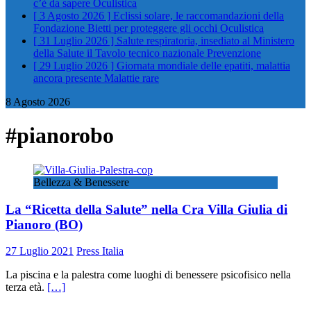
c’è da sapere
Oculistica
[ 3 Agosto 2026 ]
Eclissi solare, le raccomandazioni della
Fondazione Bietti per proteggere gli occhi
Oculistica
[ 31 Luglio 2026 ]
Salute respiratoria, insediato al Ministero
della Salute il Tavolo tecnico nazionale
Prevenzione
[ 29 Luglio 2026 ]
Giornata mondiale delle epatiti, malattia
ancora presente
Malattie rare
8 Agosto 2026
#pianorobo
Bellezza & Benessere
La “Ricetta della Salute” nella Cra Villa Giulia di
Pianoro (BO)
27 Luglio 2021
Press Italia
La piscina e la palestra come luoghi di benessere psicofisico nella
terza età.
[…]