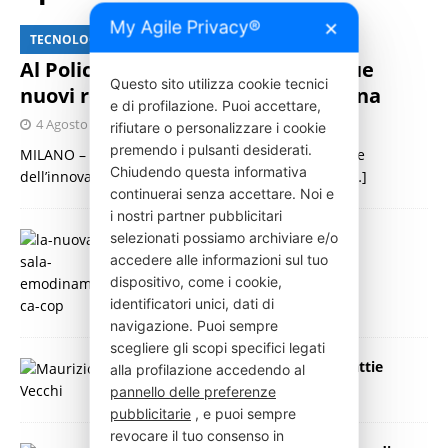
My Agile Privacy®
✕
TECNOLOGIA
Al Policlinico di Milano arrivano due
Questo sito utilizza cookie tecnici
nuovi robot chirurgici made in China
e di profilazione. Puoi accettare,
4 Agosto 2026
Press Italia
rifiutare o personalizzare i cookie
premendo i pulsanti desiderati.
MILANO – Il Policlinico di Milano accelera sul fronte
Chiudendo questa informativa
dell’innovazione e rafforza il proprio ecosistema
[…]
continuerai senza accettare. Noi e
i nostri partner pubblicitari
selezionati possiamo archiviare e/o
Al Policlinico di Milano, nuova sala
emodinamica
accedere alle informazioni sul tuo
30 Marzo 2022
Press Italia
dispositivo, come i cookie,
identificatori unici, dati di
navigazione. Puoi sempre
scegliere gli scopi specifici legati
Policlinico di Milano: lotta alle Malattie
alla profilazione accedendo al
Infiammatorie Croniche Intestinali
pannello delle preferenze
4 Novembre 2021
Press Italia
pubblicitarie
, e puoi sempre
revocare il tuo consenso in