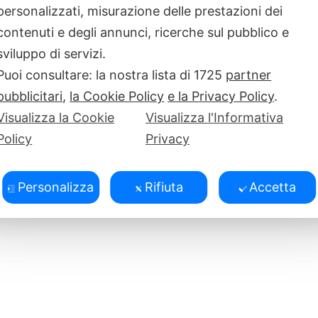
personalizzati, misurazione delle prestazioni dei
icurezza con Mazor.
[…]
contenuti e degli annunci, ricerche sul pubblico e
sviluppo di servizi.
Puoi consultare: la nostra lista di
1725
partner
pubblicitari
,
la Cookie Policy
e la Privacy Policy
.
Visualizza la Cookie
Visualizza l'Informativa
Policy
Privacy
Personalizza
Rifiuta
Accetta