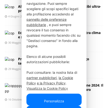
navigazione. Puoi sempre
Alimentazione e longevità: il legame tra cibi ultra-
scegliere gli scopi specifici legati
processati e invecchiamento
alla profilazione accedendo al
4 Giugno 2025
Press Italia
pannello delle preferenze
pubblicitarie
, e puoi sempre
revocare il tuo consenso in
Eco-emozioni e alimentazione: il legame tra clima
qualsiasi momento facendo clic su
e salute mentale
"Gestisci consenso" in fondo alla
30 Maggio 2025
Press Italia
pagina.
Elenco di alcune possibili
Proteine: qualità, quantità e salute a lungo
autorizzazioni pubblicitarie:
termine
29 Maggio 2025
Press Italia
Puoi consultare: la nostra lista di
partner pubblicitari
,
la Cookie
Policy
e la Privacy Policy
.
Giornata Mondiale dell’Alimentazione 2024: Il
Visualizza la Cookie Policy
diritto al cibo per una vita e un futuro
Visualizza l'Informativa Privacy
migliori
16 Ottobre 2024
Press Italia
Personalizza