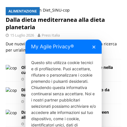
ALIMENTAZIONE
Dalla dieta mediterranea alla dieta
planetaria
15 Luglio 2026
Press Italia
Due nuovi studi della SINU rafforzano il ruolo della ricerca
My Agile Privacy®
✕
per un’alimentazione sana e sostenibile.
[…]
Questo sito utilizza cookie tecnici
Oltre le calorie: nuove prospettive e sfide nella
e di profilazione. Puoi accettare,
cura dell’obesità
rifiutare o personalizzare i cookie
28 Maggio 2026
Press Italia
premendo i pulsanti desiderati.
Chiudendo questa informativa
Dieta Mediterranea: 15 anni di patrimonio da
continuerai senza accettare. Noi e
tutelare
i nostri partner pubblicitari
11 Novembre 2025
Press Italia
selezionati possiamo archiviare e/o
Dalla sansa d’oliva nasce un superfood green
accedere alle informazioni sul tuo
alleato del microbiota
dispositivo, come i cookie,
25 Giugno 2025
Press Italia
identificatori unici, dati di