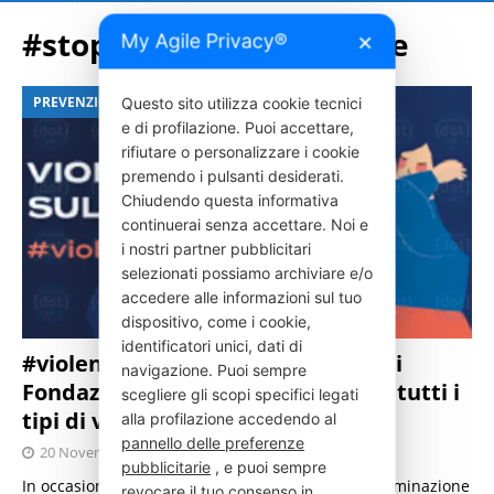
#stopviolenzasulledonne
My Agile Privacy®
✕
PREVENZIONE
Questo sito utilizza cookie tecnici
e di profilazione. Puoi accettare,
rifiutare o personalizzare i cookie
premendo i pulsanti desiderati.
Chiudendo questa informativa
continuerai senza accettare. Noi e
i nostri partner pubblicitari
selezionati possiamo archiviare e/o
accedere alle informazioni sul tuo
dispositivo, come i cookie,
identificatori unici, dati di
#violenzaalplurale: la campagna di
navigazione. Puoi sempre
Fondazione Onda per combattere tutti i
scegliere gli scopi specifici legati
tipi di violenza contro le donne
alla profilazione accedendo al
pannello delle preferenze
20 Novembre 2023
Press Italia
pubblicitarie
, e puoi sempre
In occasione della Giornata Internazionale per l’eliminazione
revocare il tuo consenso in