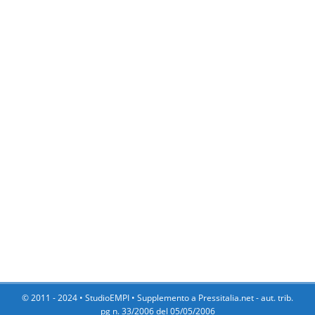
© 2011 - 2024 •
StudioEMPI
• Supplemento a Pressitalia.net - aut. trib.
pg n. 33/2006 del 05/05/2006