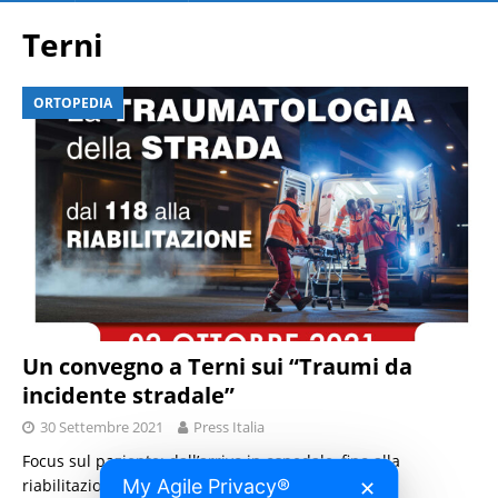
Terni
ORTOPEDIA
Un convegno a Terni sui “Traumi da
incidente stradale”
30 Settembre 2021
Press Italia
Focus sul paziente: dall’arrivo in ospedale, fino alla
My Agile Privacy®
riabilitazione post-trauma.
[…]
✕