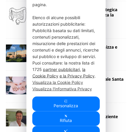
pagina.
Chirurgia digestiva sempre più strategica
all’ospedale di Terni, il Covid rafforza la
Elenco di alcune possibili
collaborazione con la Cina
autorizzazioni pubblicitarie:
8 Giugno 2020
Press Italia
Pubblicità basata su dati limitati,
contenuti personalizzati,
misurazione delle prestazioni dei
Fase 2, l’ospedale di Terni si riorganizza e
contenuti e degli annunci, ricerche
guarda al futuro
sul pubblico e sviluppo di servizi.
21 Maggio 2020
Press Italia
Puoi consultare: la nostra lista di
1725
partner pubblicitari
,
la
Cookie Policy
e la Privacy Policy
.
Coronavirus, parto sicuro all’ospedale Santa
Visualizza la Cookie Policy
Maria di Terni
Visualizza l'Informativa Privacy
21 Marzo 2020
Press Italia
Personalizza
Ospedale di Terni, a regime la
videotoracoscopia diagnostica a paziente
Rifiuta
sveglio
9 Settembre 2019
Press Italia