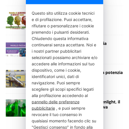
Questo sito utilizza cookie tecnici
Alzheimer e Demenza Senile
e di profilazione. Puoi accettare,
16 Settembre 2021
Press Italia
rifiutare o personalizzare i cookie
premendo i pulsanti desiderati.
Chiudendo questa informativa
Innovazioni tecnologiche in chirurgia
continuerai senza accettare. Noi e
maxillo-facciale
i nostri partner pubblicitari
8 Luglio 2021
Press Italia
selezionati possiamo archiviare e/o
accedere alle informazioni sul tuo
dispositivo, come i cookie,
Ospedale di Terni, nuova tecnologia potenzia
identificatori unici, dati di
la diagnostica di laboratorio e
immunotrasfusionale
navigazione. Puoi sempre
scegliere gli scopi specifici legati
18 Novembre 2020
Press Italia
alla profilazione accedendo al
All’ospedale di Terni è arrivato Greenlight, il
pannello delle preferenze
laser verde per la terapia mininvasiva
pubblicitarie
, e puoi sempre
dell’ipertrofia prostatica
revocare il tuo consenso in
1 Agosto 2020
Press Italia
qualsiasi momento facendo clic su
"Gestisci consenso" in fondo alla